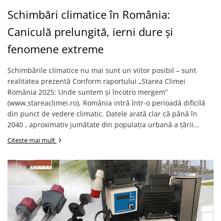
Veterinare
Tamburi fir
Tractare / Carlige auto
Schimbări climatice în România:
Sisteme fotovoltaice
Testere
Ventilatie
Caniculă prelungită, ierni dure și
fenomene extreme
Schimbările climatice nu mai sunt un viitor posibil – sunt
realitatea prezentă Conform raportului „Starea Climei
România 2025: Unde suntem și încotro mergem”
(www.stareaclimei.ro), România intră într-o perioadă dificilă
din punct de vedere climatic. Datele arată clar că până în
2040 , aproximativ jumătate din populația urbană a țării...
Citeste mai mult