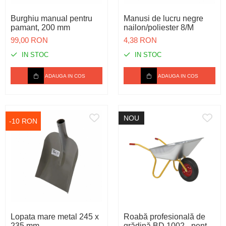
Spray-uri tehnice, vaseline
Mulgere
Sanatatea ugerului
Stalpi
Burghiu manual pentru
Manusi de lucru negre
Tractare / Carlige auto
Sisteme fotovoltaice
Veterinare
Tamburi fir
pamant, 200 mm
nailon/poliester 8/M
Ventilatie
Testere
99,00 RON
4,38 RON
IN STOC
IN STOC
ADAUGA IN COS
ADAUGA IN COS
NOU
-10 RON
Lopata mare metal 245 x
Roabă profesională de
235 mm
grădină BD 1002 - pentru