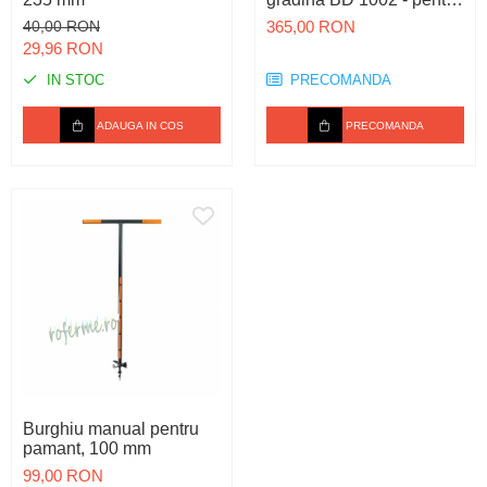
grădinărit, fermă, seră,
40,00 RON
365,00 RON
construcții, depozit și
29,96 RON
gestionare deșeuri
IN STOC
PRECOMANDA
ADAUGA IN COS
PRECOMANDA
Burghiu manual pentru
pamant, 100 mm
99,00 RON