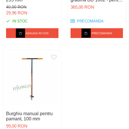
grădinărit, fermă, seră,
40,00 RON
365,00 RON
construcții, depozit și
29,96 RON
gestionare deșeuri
IN STOC
PRECOMANDA
ADAUGA IN COS
PRECOMANDA
Burghiu manual pentru
pamant, 100 mm
99,00 RON