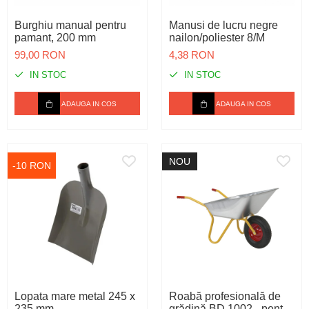
Spray-uri tehnice, vaseline
Mulgere
Sanatatea ugerului
Stalpi
Burghiu manual pentru
Manusi de lucru negre
Tractare / Carlige auto
Sisteme fotovoltaice
Veterinare
Tamburi fir
pamant, 200 mm
nailon/poliester 8/M
Ventilatie
Testere
99,00 RON
4,38 RON
IN STOC
IN STOC
ADAUGA IN COS
ADAUGA IN COS
NOU
-10 RON
Lopata mare metal 245 x
Roabă profesională de
235 mm
grădină BD 1002 - pentru