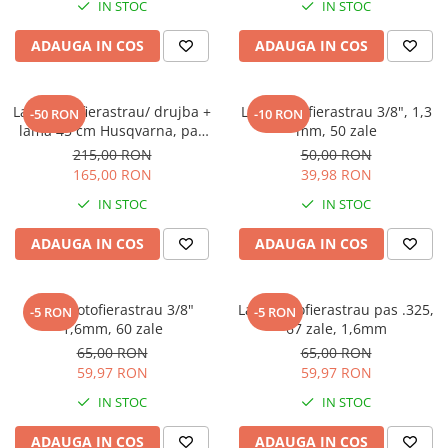
IN STOC
IN STOC
Veterinare
Tamburi fir
Tractare / Carlige auto
Sisteme fotovoltaice
ADAUGA IN COS
ADAUGA IN COS
Testere
Ventilatie
Lant motofierastrau/ drujba +
Lant motofierastrau 3/8", 1,3
-50 RON
-10 RON
lama 45 cm Husqvarna, pas
mm, 50 zale
.325 (dinti titan)
215,00 RON
50,00 RON
165,00 RON
39,98 RON
IN STOC
IN STOC
ADAUGA IN COS
ADAUGA IN COS
Lant motofierastrau 3/8"
Lant motofierastrau pas .325,
-5 RON
-5 RON
1,6mm, 60 zale
67 zale, 1,6mm
65,00 RON
65,00 RON
59,97 RON
59,97 RON
IN STOC
IN STOC
ADAUGA IN COS
ADAUGA IN COS