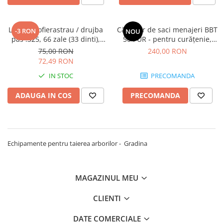
Lant motofierastrau / drujba
Cărucior de saci menajeri BBT
-3 RON
NOU
pas .325, 66 zale (33 dinti),
50 PUR - pentru curățenie,
1,6mm
gestionare deșeuri, fermă,
75,00 RON
240,00 RON
seră, construcții, depozit și
72,49 RON
logistică
IN STOC
PRECOMANDA
ADAUGA IN COS
PRECOMANDA
Echipamente pentru taierea arborilor - Gradina
MAGAZINUL MEU
CLIENTI
DATE COMERCIALE