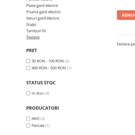
Plase gard electric
Sanatatea ugerului
Poarta gard electric
ADAUG
Veterinare
Seturi gard electric
Stalpi
Ovine
Tamburi fir
Adapare
Testere
Cresterea mieilor
Testere pe
PRET
Echipament grajd
50 RON - 100 RON
(2)
Furaje ovine
400 RON - 500 RON
(1)
Hranire
Ingrijire in general
STATUS STOC
Ingrijirea copitelor
In stoc
(3)
Marcare
PRODUCATORI
Mulgere
Veterinare
AKO
(2)
Fencee
(1)
Pasari