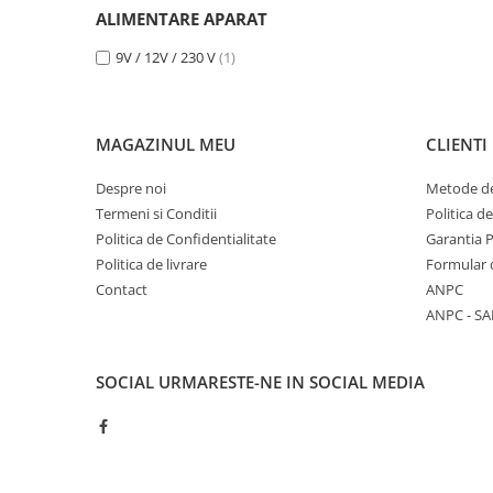
Adapare
ALIMENTARE APARAT
Echipamente boxe
9V / 12V / 230 V
(1)
Furaje pasari
Hranire
Igiena
MAGAZINUL MEU
CLIENTI
Ingrijire in general
Despre noi
Metode de
Marcare
Termeni si Conditii
Politica d
Politica de Confidentialitate
Garantia 
Veterinare
Politica de livrare
Formular 
Porcine
Contact
ANPC
Adapare
ANPC - SA
Echipament grajd
Furaje porci
SOCIAL
URMARESTE-NE IN SOCIAL MEDIA
Hranire
Igiena
Ingrijire in general