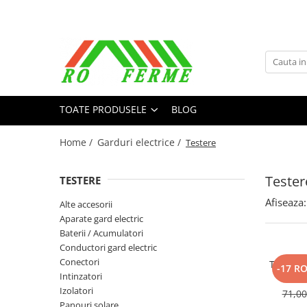
Toate Produsele
Bovine
Adapare
TOATE PRODUSELE
BLOG
Cresterea viteilor
Echipament grajd
Home /
Garduri electrice /
Testere
Furaje bovine
Hranire
Tester
TESTERE
Igiena
Afiseaza:
Alte accesorii
Imobilizare
Aparate gard electric
Baterii / Acumulatori
Ingrijire in general
Conductori gard electric
Ingrijirea copitelor
Conectori
Tester p
-17 R
Intinzatori
Marcare
Izolatori
71,0
Mulgere
Panouri solare