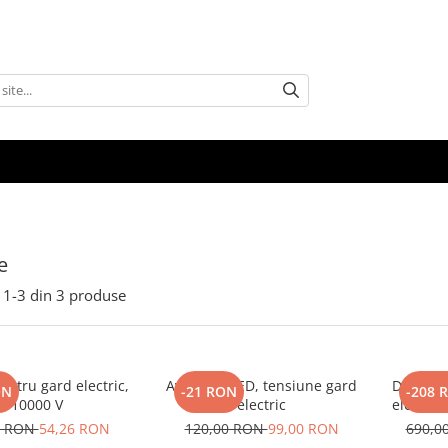
e
1-
3
din
3
produse
entru gard electric,
Avertizor LED, tensiune gard
Dispozit
ON
-21 RON
-208 
10000 V
electric
electric
0 RON
54,26 RON
120,00 RON
99,00 RON
690,0