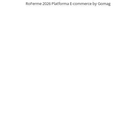
RoFerme 2026
Platforma E-commerce by Gomag
Marcare
Veterinare
Garduri electrice
Alte accesorii
Aparate gard electric
Baterii / Acumulatori
Conductori gard electric
Conectori
Intinzatori
Izolatori
Panouri solare
Plase gard electric
Poarta gard electric
Seturi gard electric
Stalpi