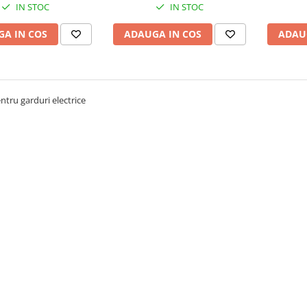
IN STOC
IN STOC
A IN COS
ADAUGA IN COS
ADAU
ntru garduri electrice