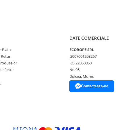
DATE COMERCIALE
 Plata
ECOROPE SRL
e Retur
J2007001203267
Produselor
RO 22050050
de Retur
Nr. 95
Dulcea, Mures
L
Contacteaza-ne