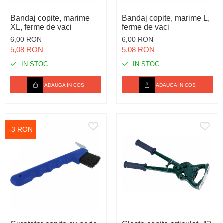
Spray-uri tehnice, vaseline
Mulgere
Sanatatea ugerului
Stalpi
Bandaj copite, marime
Bandaj copite, marime L,
Tractare / Carlige auto
Sisteme fotovoltaice
Veterinare
Tamburi fir
XL, ferme de vaci
ferme de vaci
Ventilatie
Testere
6,00 RON
6,00 RON
5,08 RON
5,08 RON
IN STOC
IN STOC
ADAUGA IN COS
ADAUGA IN COS
-3 RON