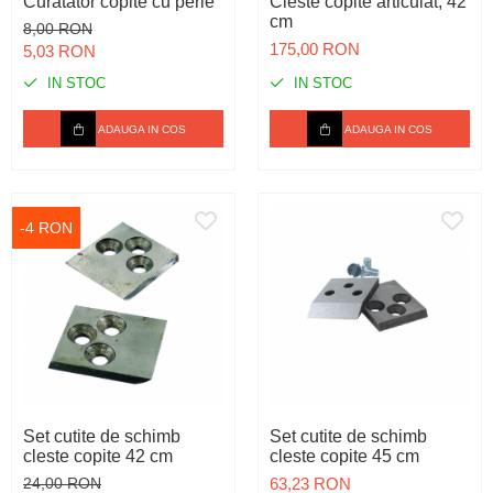
Curatator copite cu perie
Cleste copite articulat, 42
cm
8,00 RON
175,00 RON
5,03 RON
IN STOC
IN STOC
ADAUGA IN COS
ADAUGA IN COS
-4 RON
Set cutite de schimb
Set cutite de schimb
cleste copite 42 cm
cleste copite 45 cm
24,00 RON
63,23 RON