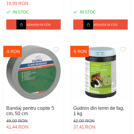
19,99 RON
IN STOC
IN STOC
ADAUGA IN COS
ADAUGA IN COS
-8 RON
-5 RON
Bandaj pentru copite 5
Gudron din lemn de fag,
cm, 50 cm
1 kg
49,00 RON
42,00 RON
41,44 RON
37,41 RON