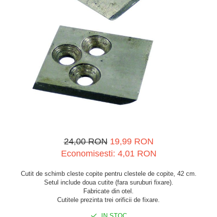
Spray-uri tehnice, vaseline
Mulgere
Sanatatea ugerului
Stalpi
Tractare / Carlige auto
Sisteme fotovoltaice
Veterinare
Tamburi fir
Ventilatie
Testere
24,00 RON
19,99 RON
Economisesti:
4,01
RON
Cutit de schimb cleste copite pentru clestele de copite, 42 cm.
Setul include doua cutite (fara suruburi fixare).
Fabricate din otel.
Cutitele prezinta trei orificii de fixare.
IN STOC