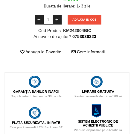
Durata de livrare:
1- 3 zile
ADAUGA IN COS
Cod Produs:
KM242004BIC
Ai nevoie de ajutor?
0753036323
Adauga la Favorite
Cere informatii
LIVRARE GRATUITĂ
GARANȚIA BANILOR ÎNAPOI
Pentru comenzile de minim 500 lei
Drept la retur în termen de 30 de zile
SISTEM ELECTRONIC DE
PLATĂ SECURIZATĂ / ÎN RATE
ACHIZIȚII PUBLICE
Rate prin intermediul TBI Bank sau BT
Produse disponibile pe e-licitatie.ro