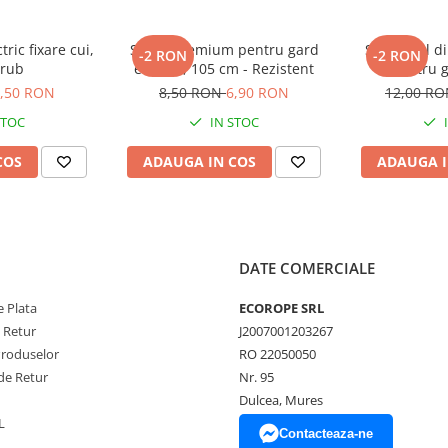
tric fixare cui,
Stalpi premium pentru gard
Stalp oval di
-2 RON
-2 RON
urub
electric, 105 cm - Rezistent
pentru g
,50 RON
8,50 RON
6,90 RON
12,00 R
STOC
IN STOC
COS
ADAUGA IN COS
ADAUGA I
DATE COMERCIALE
 Plata
ECOROPE SRL
e Retur
J2007001203267
Produselor
RO 22050050
de Retur
Nr. 95
Dulcea, Mures
L
Contacteaza-ne