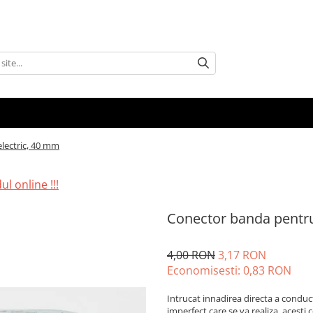
lectric, 40 mm
l online !!!
Conector banda pentru
4,00 RON
3,17 RON
Economisesti:
0,83
RON
Intrucat innadirea directa a conduc
imperfect care se va realiza, acesti 