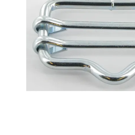
Sanatatea ugerului
Veterinare
Ovine
Adapare
Cresterea mieilor
Echipament grajd
Furaje ovine
Hranire
Ingrijire in general
Ingrijirea copitelor
Marcare
Mulgere
Veterinare
Pasari