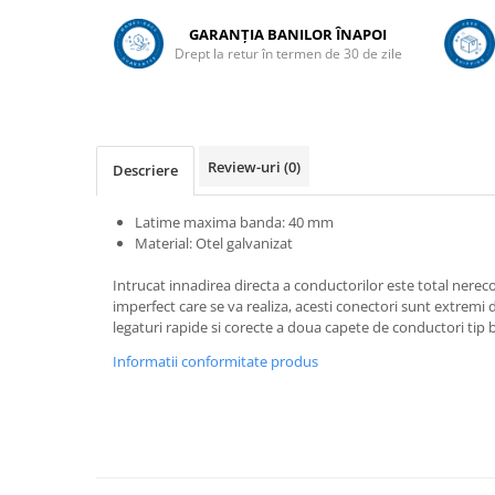
Adapare
GARANȚIA BANILOR ÎNAPOI
Echipamente boxe
Drept la retur în termen de 30 de zile
Furaje pasari
Hranire
Igiena
Review-uri
(0)
Descriere
Ingrijire in general
Marcare
Latime maxima banda: 40 mm
Veterinare
Material: Otel galvanizat
Porcine
Intrucat innadirea directa a conductorilor este total ner
Adapare
imperfect care se va realiza, acesti conectori sunt extremi de
legaturi rapide si corecte a doua capete de conductori tip 
Echipament grajd
Informatii conformitate produs
Furaje porci
Hranire
Igiena
Ingrijire in general