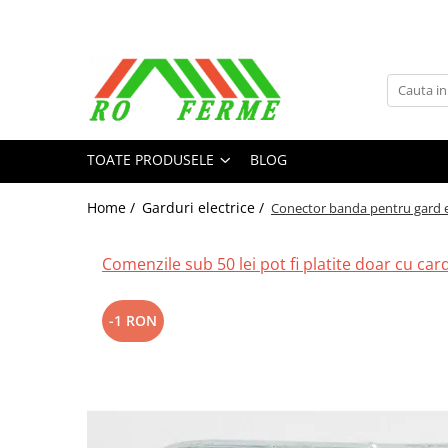
Toate Produsele
Bovine
Adapare
TOATE PRODUSELE
BLOG
Cresterea viteilor
Echipament grajd
Home /
Garduri electrice /
Conector banda pentru gard e
Furaje bovine
Hranire
Comenzile sub 50 lei pot fi platite doar cu cardu
Igiena
Imobilizare
-1 RON
Ingrijire in general
Ingrijirea copitelor
Marcare
Mulgere