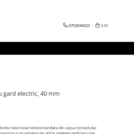
0753036323
0,00
 gard electric, 40 mm
torilor este total nerecomandata din cazua contactului
conectori sunt extremi de utili in vederea realizarii unei