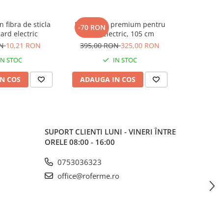
n fibra de sticla
50 x Stalpi premium pentru
Arc tensi
-70 RON
-10 RO
ard electric
gard electric, 105 cm
g
ON
10,21 RON
395,00 RON
325,00 RON
20,00
IN STOC
IN STOC
N COS
ADAUGA IN COS
ADAUG
SUPORT CLIENTI
LUNI - VINERI ÎNTRE
ORELE 08:00 - 16:00
0753036323
office@roferme.ro