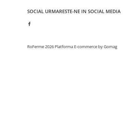
Tamburi fir
SOCIAL
URMARESTE-NE IN SOCIAL MEDIA
Testere
Ferma
Echipamente de lucru
Imbracaminte profesionala
RoFerme 2026
Platforma E-commerce by Gomag
Incaltaminte
Manusi
Protectia capului
Protectia corpului
Biosecuritate / Igiena
Depozitare
Dozare / Masurare
Faina / Paine
Ferma inteligenta
Intretinere