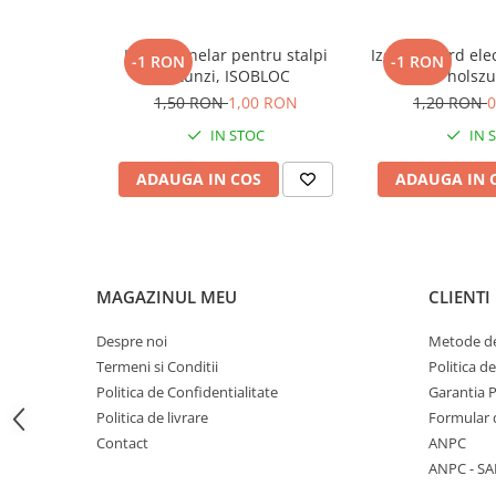
Marcare
Veterinare
Izolator inelar pentru stalpi
Izolator gard elec
-1 RON
-1 RON
rotunzi, ISOBLOC
holsz
Garduri electrice
1,50 RON
1,00 RON
1,20 RON
0
Alte accesorii
IN STOC
IN 
Aparate gard electric
ADAUGA IN COS
ADAUGA IN 
Baterii / Acumulatori
Conductori gard electric
Conectori
Intinzatori
MAGAZINUL MEU
CLIENTI
Izolatori
Despre noi
Metode de
Panouri solare
Termeni si Conditii
Politica d
Plase gard electric
Politica de Confidentialitate
Garantia 
Politica de livrare
Formular 
Poarta gard electric
Contact
ANPC
Seturi gard electric
ANPC - SA
Stalpi