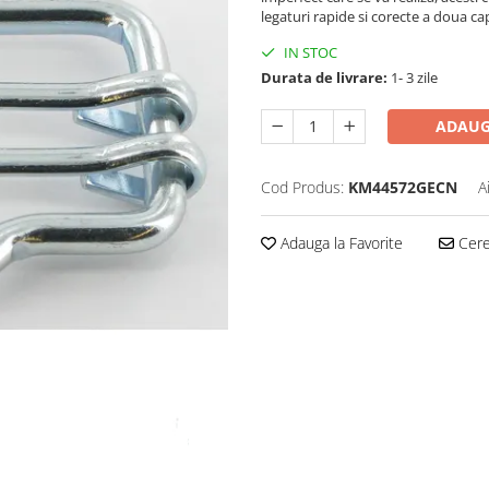
legaturi rapide si corecte a doua c
IN STOC
Durata de livrare:
1- 3 zile
ADAUG
Cod Produs:
KM44572GECN
A
Adauga la Favorite
Cere 