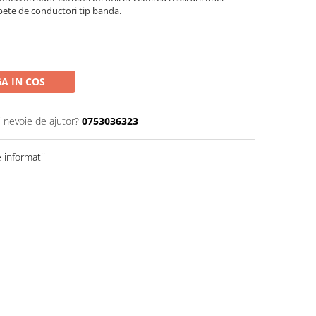
apete de conductori tip banda.
A IN COS
i nevoie de ajutor?
0753036323
informatii