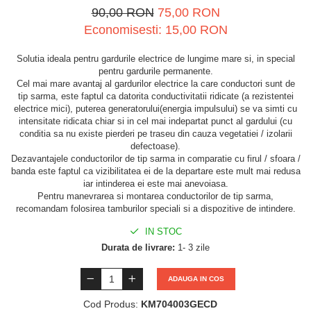
90,00 RON
75,00 RON
Economisesti:
15,00
RON
Solutia ideala pentru gardurile electrice de lungime mare si, in special
pentru gardurile permanente.
Cel mai mare avantaj al gardurilor electrice la care conductori sunt de
tip sarma, este faptul ca datorita conductivitatii ridicate (a rezistentei
electrice mici), puterea generatorului(energia impulsului) se va simti cu
intensitate ridicata chiar si in cel mai indepartat punct al gardului (cu
conditia sa nu existe pierderi pe traseu din cauza vegetatiei / izolarii
defectoase).
Dezavantajele conductorilor de tip sarma in comparatie cu firul / sfoara /
banda este faptul ca vizibilitatea ei de la departare este mult mai redusa
iar intinderea ei este mai anevoiasa.
Pentru manevrarea si montarea conductorilor de tip sarma,
recomandam folosirea tamburilor speciali si a dispozitive de intindere.
IN STOC
Durata de livrare:
1- 3 zile
ADAUGA IN COS
Cod Produs:
KM704003GECD