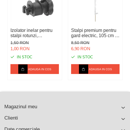
Izolator inelar pentru
Stalpi premium pentru
stalpi rotunzi,
gard electric, 105 cm -
ISOBLOC
Rezistent
1,50 RON
8,50 RON
1,00 RON
6,90 RON
IN STOC
IN STOC
ADAUGA IN COS
ADAUGA IN COS
Magazinul meu
Clienti
Date comerciale