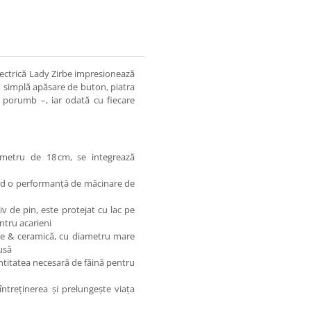
lectrică Lady Zirbe impresionează
 o simplă apăsare de buton, piatra
 porumb –, iar odată cu fiecare
metru de 18 cm, se integrează
ind o performanță de măcinare de
 de pin, este protejat cu lac pe
ntru acarieni
ne & ceramică, cu diametru mare
usă
ntitatea necesară de făină pentru
ntreținerea și prelungește viața