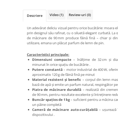
Adapare
Echipamente boxe
Video
(1)
Review-uri
(0)
Descriere
Furaje pasari
Hranire
Un adevărat deliciu vizual pentru orice bucătărie: moara e
prin designul său rafinat, cu o siluetă elegant curbată. La
Igiena
de măcinare de 90 mm produce făină fină – chiar și din
Ingrijire in general
utilizare, emana un plăcut parfum de lemn de pin.
Marcare
Caracteristici principale:
Veterinare
Dimensiuni compacte
– înălțime de 32 cm și dia
minunat în orice spațiu de bucătărie .
Porcine
Putere constantă
– motor industrial de 400 W, ofer
Adapare
aproximativ 120 g de făină fină pe minut
Material rezistent și benefic
– corpul din lemn masiv
Echipament grajd
bază de apă și emite un parfum natural, respingător pe
Furaje porci
Piatra de măcinare durabilă
– realizată din creme
de 90 mm, pentru rezultate excelente și întreținere red
Hranire
Buncăr spațios de 1 kg
– suficient pentru a măcina ca
un pâine completă
Igiena
Cameră de măcinare auto‑curățabilă
– ușurează î
Ingrijire in general
dispozitivului .