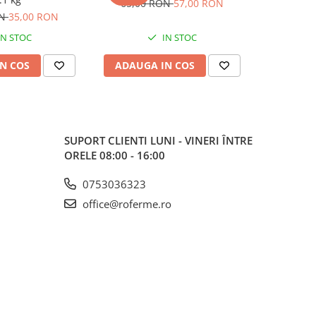
65,00 RON
57,00 RON
ON
35,00 RON
94,00
IN STOC
IN STOC
N COS
ADAUGA IN COS
ADAUG
SUPORT CLIENTI
LUNI - VINERI ÎNTRE
ORELE 08:00 - 16:00
0753036323
office@roferme.ro