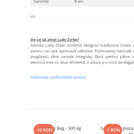
Garanție
8 ani
Tamburi fir
Testere
Ferma
Echipamente de lucru
De ce să alegi Lady Zirbe?
Imbracaminte profesionala
Rasnita Lady Zirbe combină designul tradițional tirolez
pentru cei care apreciază calitatea, frumusețea naturală ș
Incaltaminte
pregătești zilnic cereale integrale, făină pentru pâin
Manusi
electrică este nu doar eficientă, ci aduce și o notă de elega
Protectia capului
Protectia corpului
Informatii conformitate produs
Biosecuritate / Igiena
Depozitare
Dozare / Masurare
Faina / Paine
Ferma inteligenta
Sac Big Bag - 500 kg
Saci de tip plasa,
Intretinere
-10 RON
-1 RON
kg