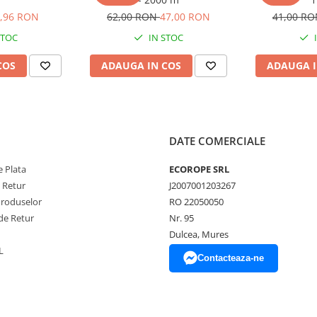
,96 RON
62,00 RON
47,00 RON
41,00 R
STOC
IN STOC
COS
ADAUGA IN COS
ADAUGA I
DATE COMERCIALE
 Plata
ECOROPE SRL
e Retur
J2007001203267
Produselor
RO 22050050
de Retur
Nr. 95
Dulcea, Mures
L
Contacteaza-ne