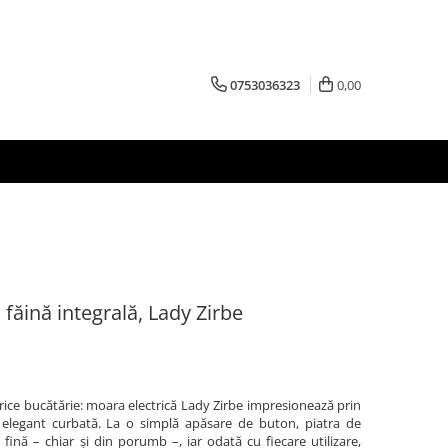
0753036323
0,00
făină integrală, Lady Zirbe
rice bucătărie: moara electrică Lady Zirbe impresionează prin
ă elegant curbată. La o simplă apăsare de buton, piatra de
nă – chiar și din porumb –, iar odată cu fiecare utilizare,