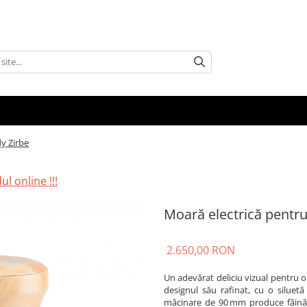
dy Zirbe
l online !!!
Moară electrică pentru 
2.650,00 RON
Un adevărat deliciu vizual pentru o
designul său rafinat, cu o siluet
măcinare de 90 mm produce făină fi