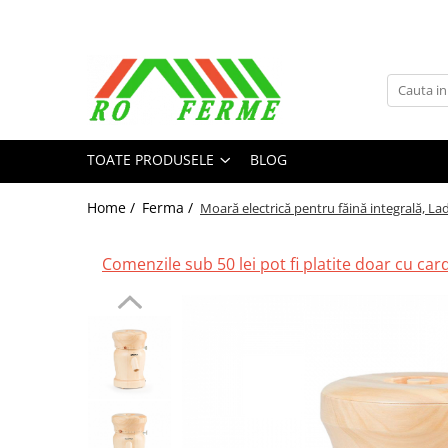
Toate Produsele
Bovine
Adapare
TOATE PRODUSELE
BLOG
Cresterea viteilor
Echipament grajd
Home /
Ferma /
Moară electrică pentru făină integrală, La
Furaje bovine
Hranire
Comenzile sub 50 lei pot fi platite doar cu cardu
Igiena
Imobilizare
Ingrijire in general
Ingrijirea copitelor
Marcare
Mulgere