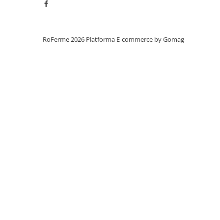
Chingi ancorare 1 tona
Chingi ancorare 10 tone
Chingi ancorare 2 tone
RoFerme 2026
Platforma E-commerce by Gomag
Chingi ancorare 3 tone
Chingi ancorare 5 tone
Chingi ancorare 8 tone
Instalatii electrice / Stopuri auto
Intretinere
Spray-uri tehnice, vaseline
Tractare / Carlige auto
Alte animale
Cai
Furaje alte animale
Iepuri
PET