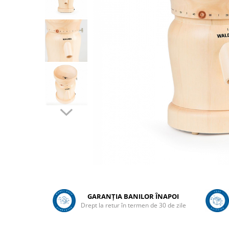
Sanatatea ugerului
Veterinare
Ovine
Adapare
Cresterea mieilor
Echipament grajd
Furaje ovine
Hranire
Ingrijire in general
Ingrijirea copitelor
Marcare
Mulgere
GARANȚIA BANILOR ÎNAPOI
Veterinare
Drept la retur în termen de 30 de zile
Pasari