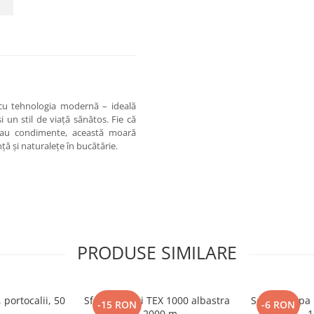
 cu tehnologia modernă – ideală
i un stil de viață sănătos. Fie că
e sau condimente, această moară
nță și naturalețe în bucătărie.
PRODUSE SIMILARE
 portocalii, 50
Sfoara baloti TEX 1000 albastra
Scafa | cupa hrana, aluminiu,
-15 RON
-6 RON
- 2000 m
1