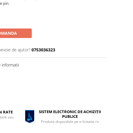
e pin.
OMANDA
nevoie de ajutor?
0753036323
informatii
SISTEM ELECTRONIC DE ACHIZIȚII
ÎN RATE
PUBLICE
 Bank sau
Produse disponibile pe e-licitatie.ro