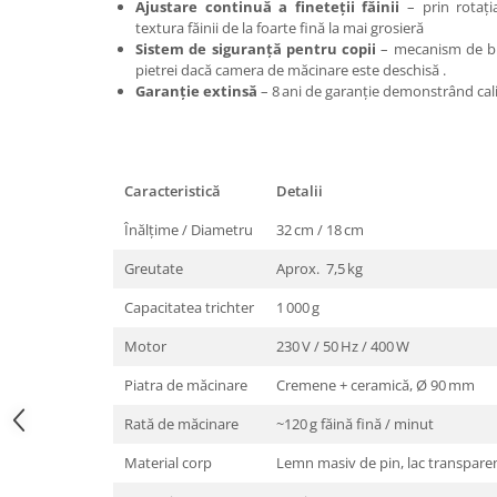
Ajustare continuă a fineteții făinii
– prin rotația
Marcare
textura făinii de la foarte fină la mai grosieră
Sistem de siguranță pentru copii
– mecanism de bl
Veterinare
pietrei dacă camera de măcinare este deschisă .
Garduri electrice
Garanție extinsă
– 8 ani de garanție demonstrând cali
Alte accesorii
Aparate gard electric
Baterii / Acumulatori
Caracteristică
Detalii
Conductori gard electric
Înălțime / Diametru
32 cm / 18 cm
Conectori
Greutate
Aprox. 7,5 kg
Intinzatori
Capacitatea trichter
1 000 g
Izolatori
Motor
230 V / 50 Hz / 400 W
Panouri solare
Piatra de măcinare
Cremene + ceramică, Ø 90 mm
Plase gard electric
Poarta gard electric
Rată de măcinare
~120 g făină fină / minut
Seturi gard electric
Material corp
Lemn masiv de pin, lac transpare
Stalpi