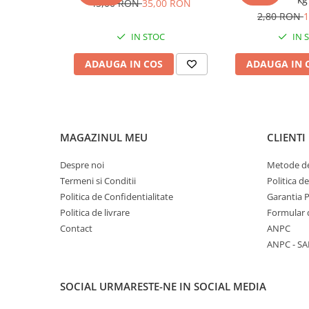
45,00 RON
35,00 RON
Mulgere
2,80 RON
1
Sisteme fotovoltaice
IN STOC
IN 
Ventilatie
ADAUGA IN COS
ADAUGA IN 
Gradina
Combaterea daunatorilor
Garduri
Intretinere gazon
MAGAZINUL MEU
CLIENTI
Irigare
Despre noi
Metode de
Prelucrarea solului
Termeni si Conditii
Politica d
Politica de Confidentialitate
Garantia 
Taierea arborilor
Politica de livrare
Formular 
Auto - Utilaje - Remorci
Contact
ANPC
Accesorii
ANPC - SA
Baterii / Acumulatori
Cardane PTO tractoare
SOCIAL
URMARESTE-NE IN SOCIAL MEDIA
Centuri marfa & Chingi