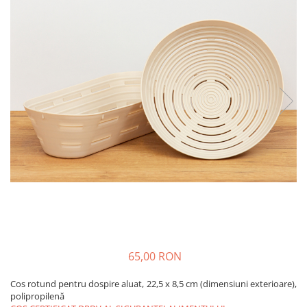
Veterinare
Tamburi fir
Tractare / Carlige auto
Sisteme fotovoltaice
Testere
Ventilatie
65,00 RON
Cos rotund pentru dospire aluat, 22,5 x 8,5 cm (dimensiuni exterioare),
polipropilenă