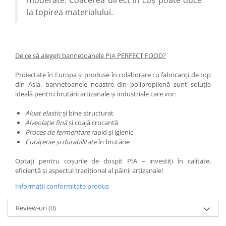
moderate. Coacerea direct în coș poate duce
la topirea materialului.
De ce să alegeți bannetoanele PIA PERFECT FOOD?
Proiectate în Europa și produse în colaborare cu fabricanți de top
din Asia, bannetoanele noastre din polipropilenă sunt soluția
ideală pentru brutării artizanale și industriale care vor:
Aluat elastic
și bine structurat
Alveolație fină
și coajă crocantă
Proces de fermentare
rapid și igienic
Curățenie și durabilitate
în brutărie
Optați pentru coșurile de dospit PIA – investiți în calitate,
eficiență și aspectul tradițional al pâinii artizanale!
Informatii conformitate produs
Review-uri
(0)