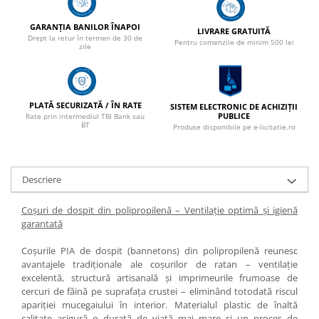
GARANȚIA BANILOR ÎNAPOI
LIVRARE GRATUITĂ
Drept la retur în termen de 30 de
Pentru comenzile de minim 500 lei
zile
PLATĂ SECURIZATĂ / ÎN RATE
SISTEM ELECTRONIC DE ACHIZIȚII
PUBLICE
Rate prin intermediul TBI Bank sau
BT
Produse disponibile pe e-licitatie.ro
Descriere
Coșuri de dospit din polipropilenă – Ventilație optimă și igienă
garantată
Coșurile PIA de dospit (bannetons) din polipropilenă reunesc
avantajele tradiționale ale coșurilor de ratan – ventilație
excelentă, structură artisanală și imprimeurile frumoase de
cercuri de făină pe suprafața crustei – eliminând totodată riscul
apariției mucegaiului în interior. Materialul plastic de înaltă
calitate asigură o durată de viață mai mare și un proces de