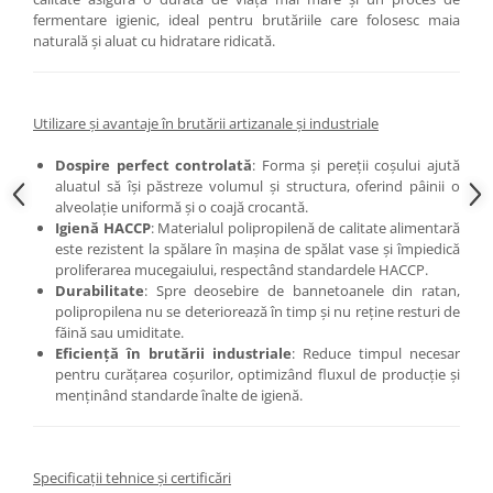
fermentare igienic, ideal pentru brutăriile care folosesc maia
naturală și aluat cu hidratare ridicată.
Utilizare și avantaje în brutării artizanale și industriale
Dospire perfect controlată
: Forma și pereții coșului ajută
aluatul să își păstreze volumul și structura, oferind pâinii o
alveolație uniformă și o coajă crocantă.
Igienă HACCP
: Materialul polipropilenă de calitate alimentară
este rezistent la spălare în mașina de spălat vase și împiedică
proliferarea mucegaiului, respectând standardele HACCP.
Durabilitate
: Spre deosebire de bannetoanele din ratan,
polipropilena nu se deteriorează în timp și nu reține resturi de
făină sau umiditate.
Eficiență în brutării industriale
: Reduce timpul necesar
pentru curățarea coșurilor, optimizând fluxul de producție și
menținând standarde înalte de igienă.
Specificații tehnice și certificări