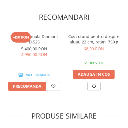
RECOMANDARI
Moara manuala Diamant
Cos rotund pentru dospire
-450 RON
D.525
aluat, 22 cm, ratan, 750 g
5.400,00 RON
68,00 RON
4.950,00 RON
IN STOC
ADAUGA IN COS
PRECOMANDA
PRECOMANDA
PRODUSE SIMILARE