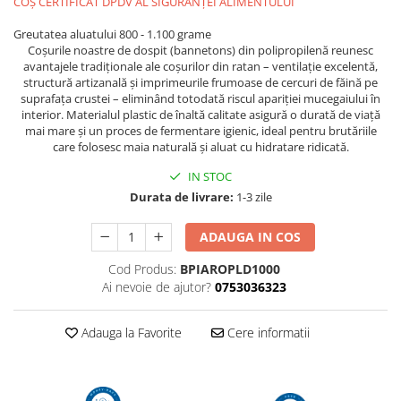
COȘ CERTIFICAT DPDV AL SIGURANȚEI ALIMENTULUI
Greutatea aluatului 800 - 1.100 grame
Coșurile noastre de dospit (bannetons) din polipropilenă reunesc
avantajele tradiționale ale coșurilor din ratan – ventilație excelentă,
structură artizanală și imprimeurile frumoase de cercuri de făină pe
suprafața crustei – eliminând totodată riscul apariției mucegaiului în
interior. Materialul plastic de înaltă calitate asigură o durată de viață
mai mare și un proces de fermentare igienic, ideal pentru brutăriile
care folosesc maia naturală și aluat cu hidratare ridicată.
IN STOC
Durata de livrare:
1-3 zile
ADAUGA IN COS
Cod Produs:
BPIAROPLD1000
Ai nevoie de ajutor?
0753036323
Adauga la Favorite
Cere informatii