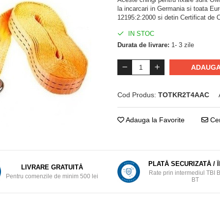
la incarcari in Germania si toata Eu
12195:2:2000 si detin Certificat d
IN STOC
Durata de livrare:
1- 3 zile
ADAUGA
Cod Produs:
TOTKR2T4AAC
Adauga la Favorite
Cer
PLATĂ SECURIZATĂ / 
LIVRARE GRATUITĂ
Rate prin intermediul TBI 
Pentru comenzile de minim 500 lei
BT