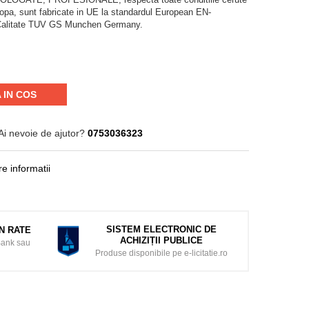
ropa, sunt fabricate in UE la standardul European EN-
e Calitate TUV GS Munchen Germany.
 IN COS
Ai nevoie de ajutor?
0753036323
e informatii
SISTEM ELECTRONIC DE
ÎN RATE
ACHIZIȚII PUBLICE
Bank sau
Produse disponibile pe e-licitatie.ro