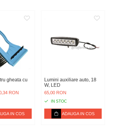
tru gheata cu
Lumini auxiliare auto, 18
Proiector
W, LED
12 / 24 V
0,34 RON
65,00 RON
55,00 RO
IN STOC
IN ST
UGA IN COS
ADAUGA IN COS