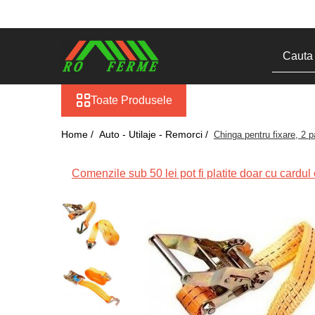
Toate Produsele
Bovine
Adapare
Toate Produsele
Blog
Cresterea viteilor
Home /
Auto - Utilaje - Remorci /
Chinga pentru fixare, 2 
Echipament grajd
Furaje bovine
Comenzile sub 50 lei pot fi platite doar cu cardul o
Hranire
Igiena
Imobilizare
Ingrijire in general
Ingrijirea copitelor
Marcare