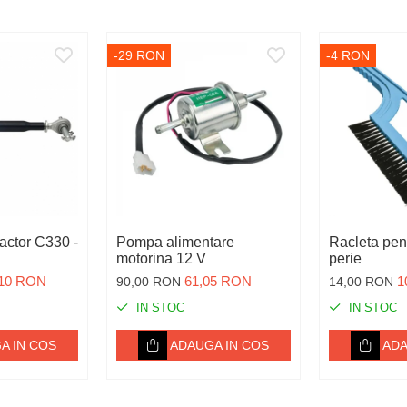
-29 RON
-4 RON
ractor C330 -
Pompa alimentare
Racleta pen
motorina 12 V
perie
,10 RON
61,05 RON
1
90,00 RON
14,00 RON
IN STOC
IN STOC
A IN COS
ADAUGA IN COS
ADA