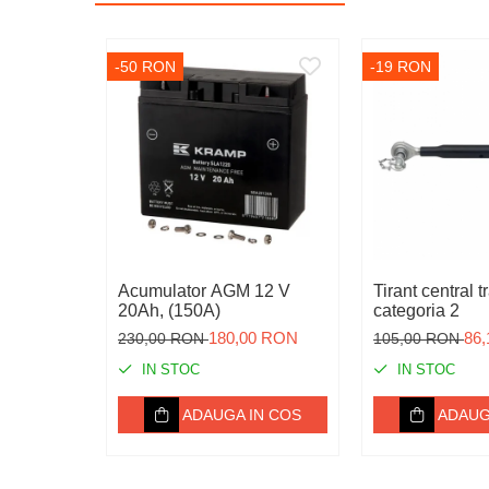
Igiena
Ingrijire in general
-50 RON
-19 RON
Marcare
Veterinare
Garduri electrice
Alte accesorii
Aparate gard electric
Baterii / Acumulatori
Acumulator AGM 12 V
Tirant central t
Conductori gard electric
20Ah, (150A)
categoria 2
180,00 RON
86
230,00 RON
105,00 RON
Conectori
IN STOC
IN STOC
Intinzatori
Izolatori
ADAUGA IN COS
ADAUG
Panouri solare
Plase gard electric