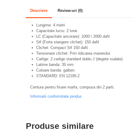
Pasari
Descriere
Review-uri
(0)
Adapare
Echipamente boxe
Lungime: 4 metri
Capacitate lucru: 2 tone
Furaje pasari
LC (Capacitate ancorare): 1000 / 2000 daN
Stf (Forta stangere clichet): 150 daN
Hranire
Clichet: Compact Stf 150 daN
Tensionare clichet: Prin ridicarea manerului
Igiena
Carlige: 2 carlige standard dublu J (degete sudate)
Ingrijire in general
Latime banda: 35 mm
Culoare banda: galben
Marcare
STANDARD: EN 12195-2
Veterinare
Centura pentru fixare marfa, compusa din 2 parti.
Porcine
Informatii conformitate produs
Adapare
Echipament grajd
Furaje porci
Produse similare
Hranire