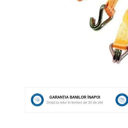
Mulgere
Sanatatea ugerului
Veterinare
Ovine
Adapare
Cresterea mieilor
Echipament grajd
Furaje ovine
Hranire
Ingrijire in general
Ingrijirea copitelor
GARANȚIA BANILOR ÎNAPOI
Drept la retur în termen de 30 de zile
Marcare
Mulgere
Veterinare