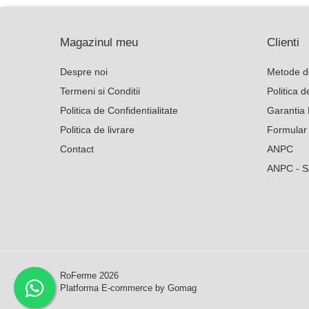
Poarta gard electric
Magazinul meu
Clienti
Seturi gard electric
Stalpi
Despre noi
Metode d
Tamburi fir
Termeni si Conditii
Politica 
Politica de Confidentialitate
Garantia 
Testere
Politica de livrare
Formular
Ferma
Contact
ANPC
Echipamente de lucru
ANPC - 
Imbracaminte profesionala
Incaltaminte
Manusi
Protectia capului
Protectia corpului
Biosecuritate / Igiena
RoFerme 2026
Depozitare
Platforma E-commerce by Gomag