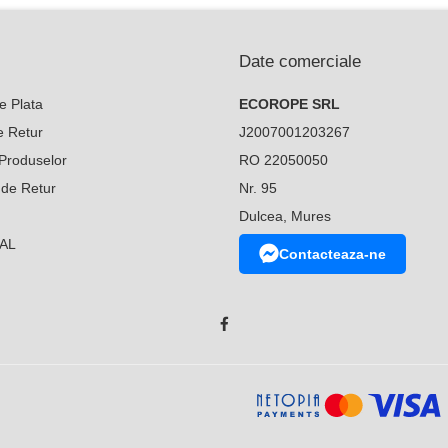
Date comerciale
e Plata
ECOROPE SRL
de Retur
J2007001203267
Produselor
RO 22050050
 de Retur
Nr. 95
Dulcea, Mures
SAL
Contacteaza-ne