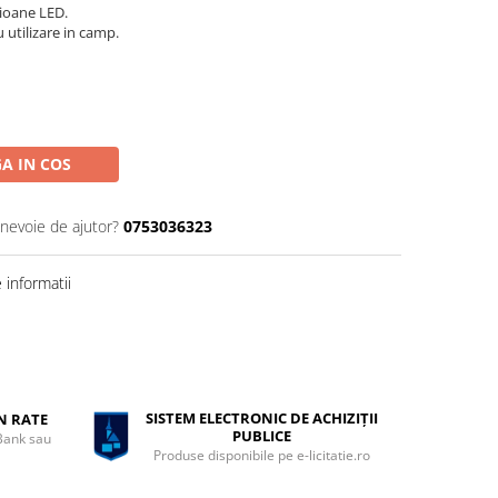
mioane LED.
 utilizare in camp.
A IN COS
 nevoie de ajutor?
0753036323
informatii
SISTEM ELECTRONIC DE ACHIZIȚII
ÎN RATE
PUBLICE
 Bank sau
Produse disponibile pe e-licitatie.ro