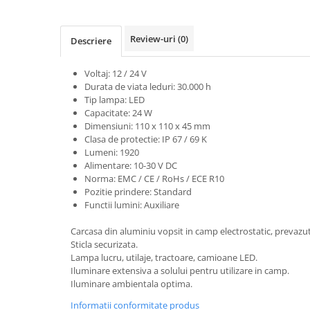
Adapare
Echipamente boxe
Review-uri
(0)
Descriere
Furaje pasari
Hranire
Voltaj: 12 / 24 V
Durata de viata leduri: 30.000 h
Igiena
Tip lampa: LED
Ingrijire in general
Capacitate: 24 W
Dimensiuni: 110 x 110 x 45 mm
Marcare
Clasa de protectie: IP 67 / 69 K
Veterinare
Lumeni: 1920
Alimentare: 10-30 V DC
Porcine
Norma: EMC / CE / RoHs / ECE R10
Adapare
Pozitie prindere: Standard
Functii lumini: Auxiliare
Echipament grajd
Carcasa din aluminiu vopsit in camp electrostatic, prevazut
Furaje porci
Sticla securizata.
Hranire
Lampa lucru, utilaje, tractoare, camioane LED.
Iluminare extensiva a solului pentru utilizare in camp.
Igiena
Iluminare ambientala optima.
Ingrijire in general
Informatii conformitate produs