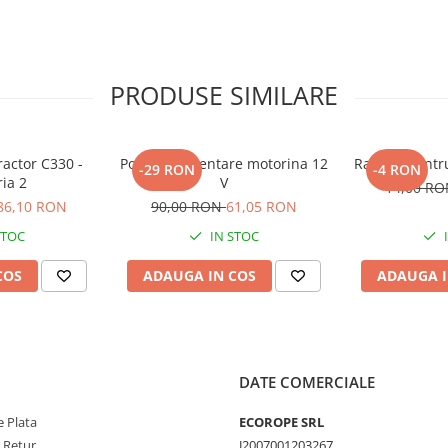
PRODUSE SIMILARE
ractor C330 -
Pompa alimentare motorina 12
Racleta pentr
-29 RON
-4 RON
ria 2
V
14,00 R
86,10 RON
90,00 RON
61,05 RON
STOC
IN STOC
COS
ADAUGA IN COS
ADAUGA I
DATE COMERCIALE
 Plata
ECOROPE SRL
e Retur
J2007001203267