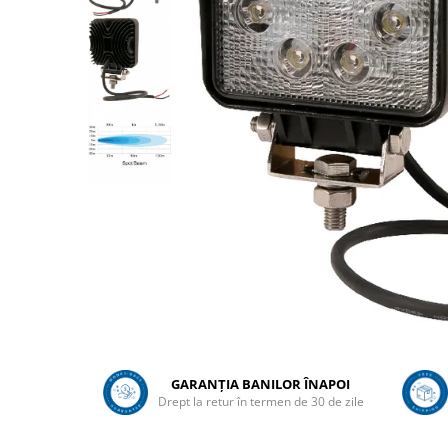
Sanatatea ugerului
Veterinare
Ovine
Adapare
Cresterea mieilor
Echipament grajd
Furaje ovine
Hranire
Ingrijire in general
Ingrijirea copitelor
Marcare
Mulgere
GARANȚIA BANILOR ÎNAPOI
Veterinare
Drept la retur în termen de 30 de zile
Pasari