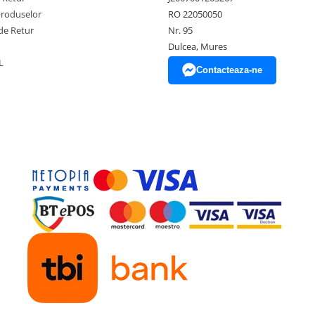
Produselor
RO 22050050
de Retur
Nr. 95
Dulcea, Mures
L
Contacteaza-ne