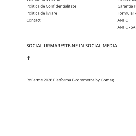
Politica de Confidentialitate
Garantia 
Tamburi fir
Politica de livrare
Formular 
Testere
Contact
ANPC
Ferma
ANPC - SA
Echipamente de lucru
Imbracaminte profesionala
SOCIAL
URMARESTE-NE IN SOCIAL MEDIA
Incaltaminte
Manusi
Protectia capului
Protectia corpului
RoFerme 2026
Platforma E-commerce by Gomag
Biosecuritate / Igiena
Depozitare
Dozare / Masurare
Faina / Paine
Ferma inteligenta
Intretinere