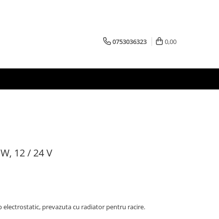
0753036323
0,00
W, 12 / 24 V
 electrostatic, prevazuta cu radiator pentru racire.