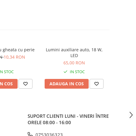
u gheata cu perie
Lumini auxiliare auto, 18 W,
Reflector
-2 RON
LED
ON
10,34 RON
4,50
65,00 RON
IN STOC
IN STOC
N COS
ADAUGA IN COS
ADAUG
SUPORT CLIENTI
LUNI - VINERI ÎNTRE
ORELE 08:00 - 16:00
0753036323