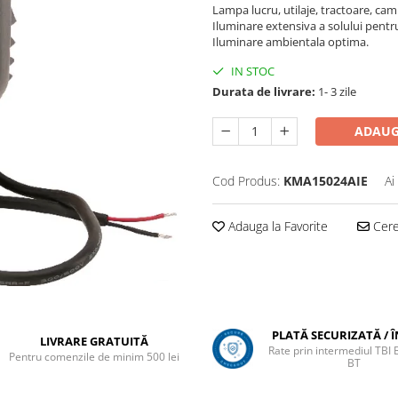
Lampa lucru, utilaje, tractoare, ca
Iluminare extensiva a solului pentru
Iluminare ambientala optima.
IN STOC
Durata de livrare:
1- 3 zile
ADAUG
Cod Produs:
KMA15024AIE
Ai
Adauga la Favorite
Cere 
PLATĂ SECURIZATĂ / 
LIVRARE GRATUITĂ
Rate prin intermediul TBI
Pentru comenzile de minim 500 lei
BT