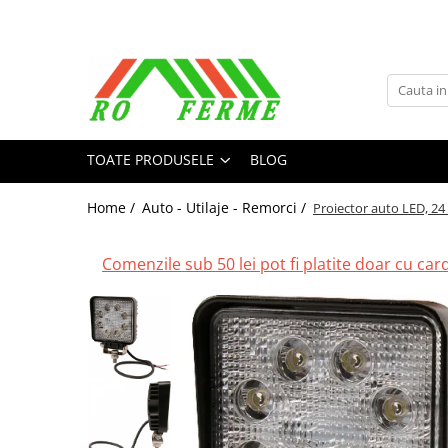
Toate Produsele
Bovine
Adapare
TOATE PRODUSELE
BLOG
Cresterea viteilor
Echipament grajd
Home /
Auto - Utilaje - Remorci /
Proiector auto LED, 24 
Furaje bovine
Hranire
Comenzile sub 50 lei pot fi platite doar cu cardu
Igiena
Imobilizare
Ingrijire in general
Ingrijirea copitelor
Marcare
Mulgere