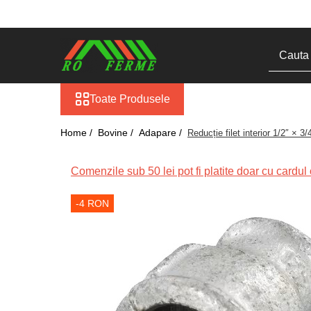
Toate Produsele
Bovine
Adapare
Toate Produsele
Blog
Cresterea viteilor
Home /
Bovine /
Adapare /
Reducție filet interior 1/2″ × 3/
Echipament grajd
Furaje bovine
Comenzile sub 50 lei pot fi platite doar cu cardul o
Hranire
-4 RON
Igiena
Imobilizare
Ingrijire in general
Ingrijirea copitelor
Marcare