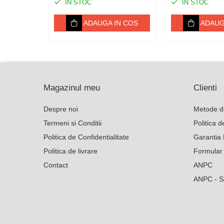
IN STOC
IN STOC
Poarta gard electric
ADAUGA IN COS
ADAUG
Seturi gard electric
Stalpi
Tamburi fir
Testere
Magazinul meu
Clienti
Ferma
Despre noi
Metode d
Echipamente de lucru
Termeni si Conditii
Politica 
Imbracaminte profesionala
Politica de Confidentialitate
Garantia 
Incaltaminte
Politica de livrare
Formular
Manusi
Contact
ANPC
Protectia capului
Protectia corpului
ANPC - 
Biosecuritate / Igiena
Depozitare