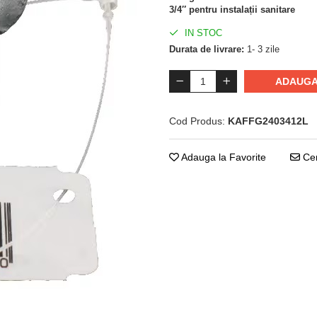
3/4″
pentru instalații sanitare
IN STOC
Durata de livrare:
1- 3 zile
ADAUGA
Cod Produs:
KAFFG2403412L
Adauga la Favorite
Cer