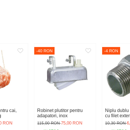
-40 RON
-4 RON
ntru cai,
Robinet plutitor pentru
Niplu dublu 
g
adapatori, inox
cu filet exte
instalații de
00 RON
75,00 RON
6
115,00 RON
10,30 RON