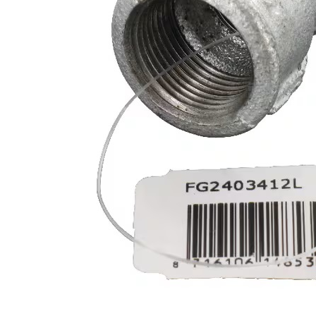
Mulgere
Sanatatea ugerului
Veterinare
Ovine
Adapare
Cresterea mieilor
Echipament grajd
Furaje ovine
Hranire
Ingrijire in general
Ingrijirea copitelor
Marcare
Mulgere
Veterinare