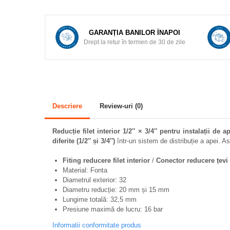
Pasari
Adapare
GARANȚIA BANILOR ÎNAPOI
Echipamente boxe
Drept la retur în termen de 30 de zile
Furaje pasari
Hranire
Igiena
Descriere
Review-uri
(0)
Ingrijire in general
Marcare
Reducție filet interior 1/2″ × 3/4″ pentru instalații de a
diferite (1/2″ și 3/4″)
într-un sistem de distribuție a apei. As
Veterinare
Porcine
Fiting reducere filet interior
/
Conector reducere țevi
Material: Fonta
Adapare
Diametrul exterior: 32
Diametru reducție: 20 mm și 15 mm
Echipament grajd
Lungime totală: 32,5 mm
Furaje porci
Presiune maximă de lucru: 16 bar
Hranire
Informatii conformitate produs