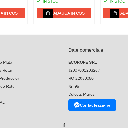
IN STOC
IN STOC
A IN COS
ADAUGA IN COS
ADA
Date comerciale
e Plata
ECOROPE SRL
de Retur
J2007001203267
Produselor
RO 22050050
 de Retur
Nr. 95
Dulcea, Mures
SAL
Contacteaza-ne