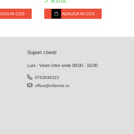
IN STOC
IN ST
UGA IN COS
ADAUGA IN COS
Suport clienti
Luni - Vineri între orele 08:00 - 16:00
0753036323
office@roferme.ro