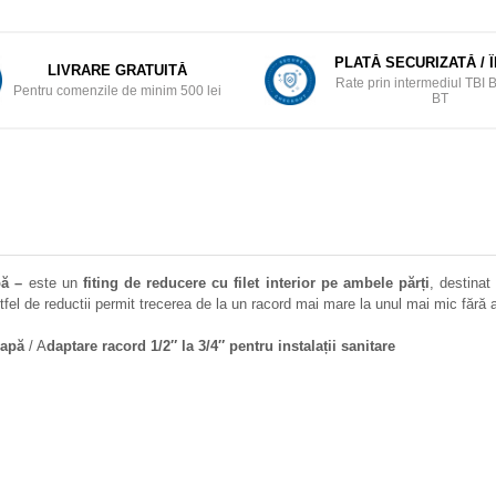
PLATĂ SECURIZATĂ / 
LIVRARE GRATUITĂ
Rate prin intermediul TBI 
Pentru comenzile de minim 500 lei
BT
pă –
este un
fiting de reducere cu filet interior pe ambele părți
, destina
tfel de reductii permit trecerea de la un racord mai mare la unul mai mic fără a
 apă
/ A
daptare racord 1/2″ la 3/4″
pentru instalații sanitare