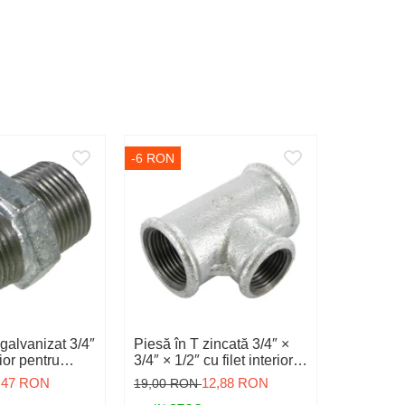
-6 RON
-16 RON
galvanizat 3/4″
Piesă în T zincată 3/4″ ×
Teava in
rior pentru
3/4″ × 1/2″ cu filet interior
cu filet ex
 apă
pentru instalații de apă
interior, 
,47 RON
12,88 RON
19,00 RON
55,00 R
adapator