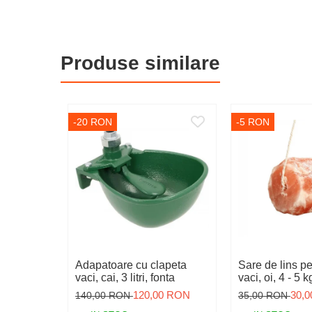
Igiena
Ingrijire in general
Produse similare
Marcare
Veterinare
Garduri electrice
-20 RON
-5 RON
Alte accesorii
Aparate gard electric
Baterii / Acumulatori
Conductori gard electric
Conectori
Intinzatori
Izolatori
Adapatoare cu clapeta
Sare de lins pe
vaci, cai, 3 litri, fonta
vaci, oi, 4 - 5 k
Panouri solare
120,00 RON
30,
140,00 RON
35,00 RON
Plase gard electric