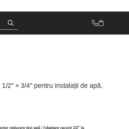
r 1/2″ × 3/4″ pentru instalații de apă,
ctor reducere țevi apă
/ A
daptare racord 1/2″ la