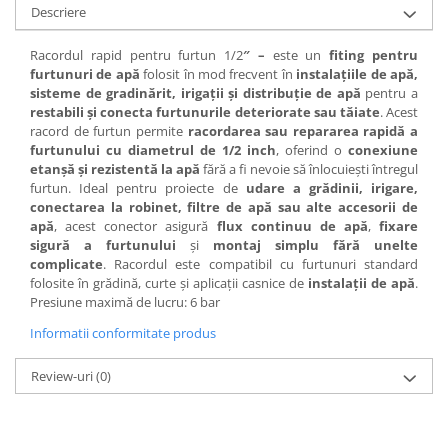
Descriere
Racordul rapid pentru furtun 1/2
″ –
este un
fiting pentru
furtunuri de apă
folosit în mod frecvent în
instalațiile de apă,
sisteme de gradinărit, irigații și distribuție de apă
pentru a
restabili și conecta furtunurile deteriorate sau tăiate
. Acest
racord de furtun permite
racordarea sau
repararea rapidă a
furtunului cu diametrul de 1/2 inch
, oferind o
conexiune
etanșă și rezistentă la apă
fără a fi nevoie să înlocuiești întregul
furtun. Ideal pentru proiecte de
udare a grădinii, irigare,
conectarea la robinet, filtre de apă sau alte accesorii de
apă
, acest conector asigură
flux continuu de apă
,
fixare
sigură a furtunului
și
montaj simplu fără unelte
complicate
. Racordul este compatibil cu furtunuri standard
folosite în grădină, curte și aplicații casnice de
instalații de apă
.
Presiune maximă de lucru: 6 bar
Informatii conformitate produs
Review-uri
(0)