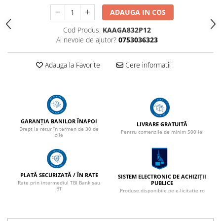
ADAUGA IN COS
Cod Produs:
KAAGA832P12
Ai nevoie de ajutor?
0753036323
Adauga la Favorite
Cere informatii
GARANȚIA BANILOR ÎNAPOI
LIVRARE GRATUITĂ
Drept la retur în termen de 30 de
Pentru comenzile de minim 500 lei
zile
PLATĂ SECURIZATĂ / ÎN RATE
SISTEM ELECTRONIC DE ACHIZIȚII
PUBLICE
Rate prin intermediul TBI Bank sau
BT
Produse disponibile pe e-licitatie.ro