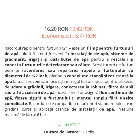
16,20 RON
10,43 RON
Economisesti:
5,77
RON
Racordul rapid pentru furtun 1/2
″ –
este un
fiting pentru furtunuri
de apă
folosit în mod frecvent în
instalațiile de apă, sisteme de
gradinărit, irigații și distribuție de apă
pentru a
restabili și
conecta furtunurile deteriorate sau tăiate
. Acest racord de furtun
permite
racordarea sau
repararea rapidă a furtunului cu
diametrul de 1/2 inch
, oferind o
conexiune etanșă și rezistentă la
apă
fără a fi nevoie să înlocuiești întregul furtun. Ideal pentru proiecte
de
udare a grădinii, irigare, conectarea la robinet, filtre de apă
sau alte accesorii de apă
, acest conector asigură
flux continuu de
apă
,
fixare sigură a furtunului
și
montaj simplu fără unelte
complicate
. Racordul este compatibil cu furtunuri standard folosite în
grădină, curte și aplicații casnice de
instalații de apă
. Presiune
maximă de lucru: 6 bar
IN STOC
Durata de livrare:
1- 3 zile