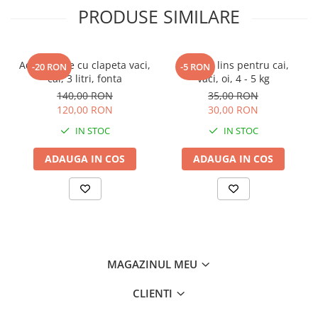
PRODUSE SIMILARE
Adapatoare cu clapeta vaci,
Sare de lins pentru cai,
-20 RON
-5 RON
cai, 3 litri, fonta
vaci, oi, 4 - 5 kg
140,00 RON
35,00 RON
120,00 RON
30,00 RON
IN STOC
IN STOC
ADAUGA IN COS
ADAUGA IN COS
MAGAZINUL MEU
CLIENTI