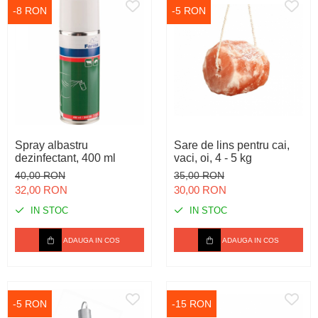
-8 RON
-5 RON
Spray albastru
Sare de lins pentru cai,
dezinfectant, 400 ml
vaci, oi, 4 - 5 kg
40,00 RON
35,00 RON
32,00 RON
30,00 RON
IN STOC
IN STOC
ADAUGA IN COS
ADAUGA IN COS
-5 RON
-15 RON