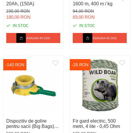
20Ah, (150A)
1600 m, 400 m / kg
230,00 RON
94,00 RON
180,00 RON
69,00 RON
IN STOC
IN STOC
ADAUGA IN COS
ADAUGA IN COS
-140 RON
-25 RON
Dispozitiv de golire
Fir gard electric, 500
pentru sacii (Big Bags)
metri, 4 lite - 0,45 Ohm
prevazuti cu gura de