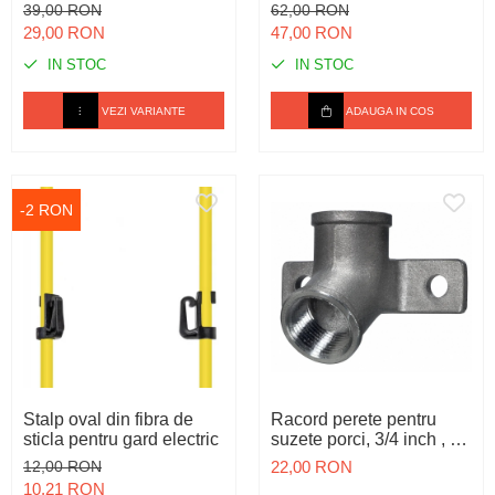
bordurat / balcon, din
39,00 RON
62,00 RON
polietilena
29,00 RON
47,00 RON
IN STOC
IN STOC
VEZI VARIANTE
ADAUGA IN COS
-2 RON
Stalp oval din fibra de
Racord perete pentru
sticla pentru gard electric
suzete porci, 3/4 inch , 30
grade
12,00 RON
22,00 RON
10,21 RON