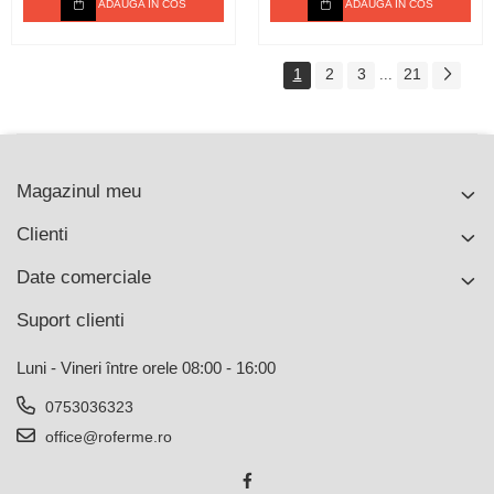
ADAUGA IN COS
ADAUGA IN COS
1
2
3
21
...
Magazinul meu
Clienti
Date comerciale
Suport clienti
Luni - Vineri între orele 08:00 - 16:00
0753036323
office@roferme.ro