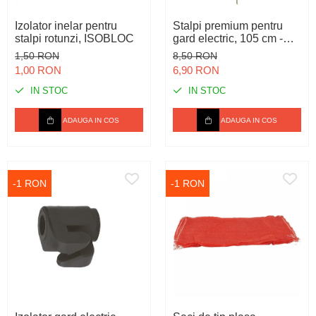
Spray-uri tehnice, vaseline
Mulgere
Sanatatea ugerului
Stalpi
Izolator inelar pentru
Stalpi premium pentru
Tractare / Carlige auto
Sisteme fotovoltaice
Veterinare
Tamburi fir
stalpi rotunzi, ISOBLOC
gard electric, 105 cm -
Rezistent
Ventilatie
Testere
1,50 RON
8,50 RON
1,00 RON
6,90 RON
IN STOC
IN STOC
ADAUGA IN COS
ADAUGA IN COS
-1 RON
-1 RON