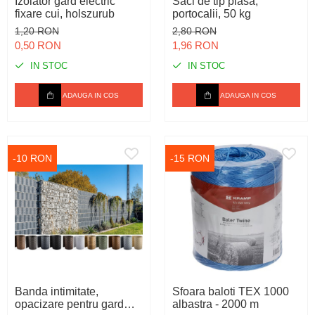
Izolator gard electric
Saci de tip plasa,
fixare cui, holszurub
portocalii, 50 kg
1,20 RON
2,80 RON
0,50 RON
1,96 RON
IN STOC
IN STOC
ADAUGA IN COS
ADAUGA IN COS
-10 RON
-15 RON
Banda intimitate,
Sfoara baloti TEX 1000
opacizare pentru gard
albastra - 2000 m