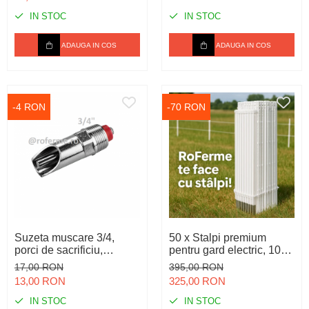
IN STOC
IN STOC
ADAUGA IN COS
ADAUGA IN COS
-4 RON
-70 RON
Suzeta muscare 3/4,
50 x Stalpi premium
porci de sacrificiu,
pentru gard electric, 105
scroafe
cm
17,00 RON
395,00 RON
13,00 RON
325,00 RON
IN STOC
IN STOC