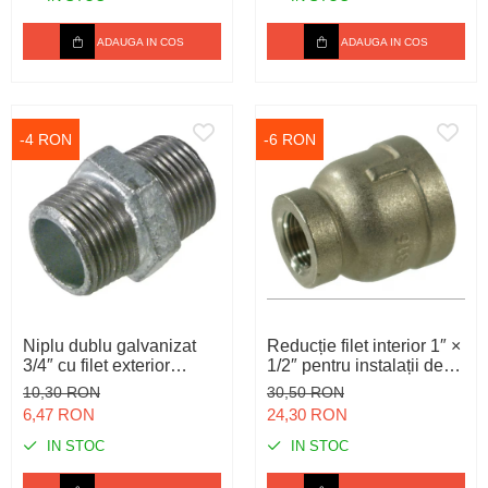
ADAUGA IN COS
ADAUGA IN COS
-4 RON
-6 RON
Niplu dublu galvanizat
Reducție filet interior 1″ ×
3/4″ cu filet exterior
1/2″ pentru instalații de
pentru instalații de apă
apă, inox
10,30 RON
30,50 RON
6,47 RON
24,30 RON
IN STOC
IN STOC