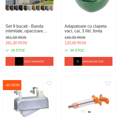
Set 9 bucati - Banda
Adapatoare cu clapeta
intimitate, opacizare
vaci, cai, 3 litri, fonta
pentru gard bordurat /
351,00 RON
140,00 RON
balcon, din polietilena
261,00 RON
120,00 RON
IN STOC
IN STOC
VEZI VARIANTE
ADAUGA IN COS
-40 RON