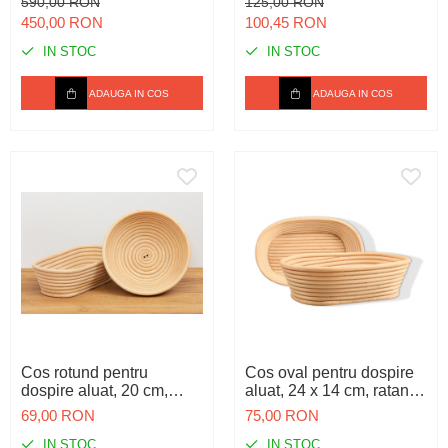
590,00 RON
125,00 RON
golire
450,00 RON
100,45 RON
IN STOC
IN STOC
ADAUGA IN COS
ADAUGA IN COS
Cos rotund pentru
Cos oval pentru dospire
dospire aluat, 20 cm,
aluat, 24 x 14 cm, ratan,
ratan, 500 g
500 g
69,00 RON
75,00 RON
IN STOC
IN STOC