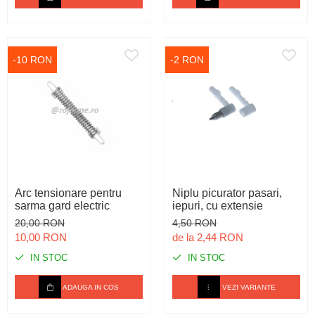
-10 RON
-2 RON
Arc tensionare pentru
Niplu picurator pasari,
sarma gard electric
iepuri, cu extensie
20,00 RON
4,50 RON
10,00 RON
de la 2,44 RON
IN STOC
IN STOC
ADAUGA IN COS
VEZI VARIANTE