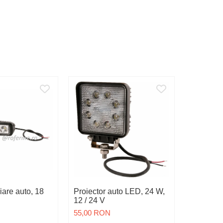
-2 RON
iare auto, 18
Proiector auto LED, 24 W,
Reflector
12 / 24 V
alb
55,00 RON
4,50 RO