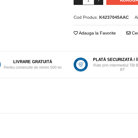
ADAUGA
Cod Produs:
K4237045AAC
A
Adauga la Favorite
Cer
PLATĂ SECURIZATĂ / 
LIVRARE GRATUITĂ
Rate prin intermediul TBI 
Pentru comenzile de minim 500 lei
BT