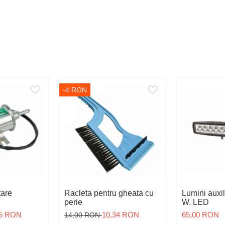
-4 RON
are
Racleta pentru gheata cu
Lumini auxil
perie
W, LED
05 RON
10,34 RON
65,00 RON
14,00 RON