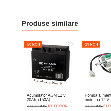
Igiena
Ingrijire in general
Produse similare
Marcare
Veterinare
Garduri electrice
-50 RON
-29 RON
Alte accesorii
Aparate gard electric
Baterii / Acumulatori
Conductori gard electric
Conectori
Intinzatori
Izolatori
Acumulator AGM 12 V
Pompa aliment
20Ah, (150A)
motorina 12 V
Panouri solare
180,00 RON
61,
230,00 RON
90,00 RON
Plase gard electric