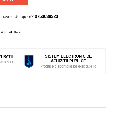
 IN COS
i nevoie de ajutor?
0753036323
e informatii
SISTEM ELECTRONIC DE
ÎN RATE
ACHIZIȚII PUBLICE
Bank sau
Produse disponibile pe e-licitatie.ro