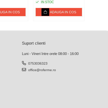
IN STOC
IN ST
UGA IN COS
ADAUGA IN COS
Suport clienti
Luni - Vineri între orele 08:00 - 16:00
0753036323
office@roferme.ro