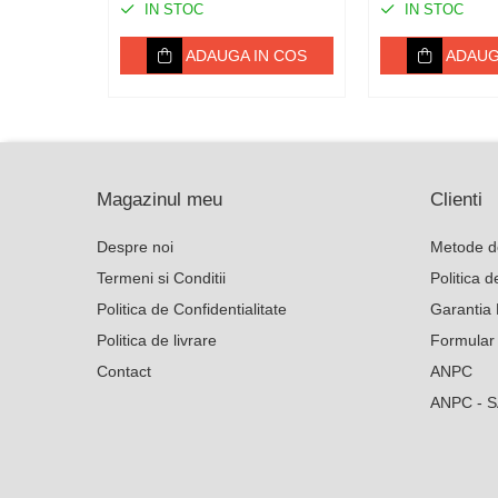
IN STOC
IN STOC
Poarta gard electric
ADAUGA IN COS
ADAUG
Seturi gard electric
Stalpi
Tamburi fir
Testere
Magazinul meu
Clienti
Ferma
Echipamente de lucru
Despre noi
Metode d
Termeni si Conditii
Politica 
Imbracaminte profesionala
Politica de Confidentialitate
Garantia 
Incaltaminte
Manusi
Politica de livrare
Formular
Protectia capului
Contact
ANPC
Protectia corpului
ANPC - 
Biosecuritate / Igiena
Depozitare