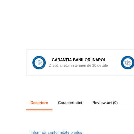
Pasari
Adapare
Echipamente boxe
Furaje pasari
Hranire
Igiena
GARANȚIA BANILOR ÎNAPOI
Ingrijire in general
Drept la retur în termen de 30 de zile
Marcare
Veterinare
Porcine
Adapare
Descriere
Caracteristici
Review-uri
(0)
Echipament grajd
Furaje porci
Hranire
Informatii conformitate produs