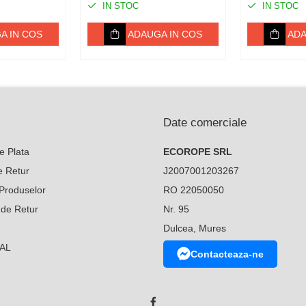
IN STOC
IN STOC
A IN COS
ADAUGA IN COS
ADA
Date comerciale
e Plata
ECOROPE SRL
de Retur
J2007001203267
Produselor
RO 22050050
 de Retur
Nr. 95
Dulcea, Mures
SAL
Contacteaza-ne