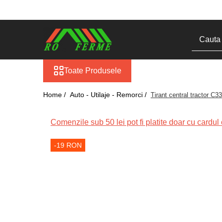
Toate Produsele
Bovine
Adapare
Toate Produsele
Blog
Cresterea viteilor
Home /
Auto - Utilaje - Remorci /
Tirant central tractor C33
Echipament grajd
Furaje bovine
Comenzile sub 50 lei pot fi platite doar cu cardul o
Hranire
-19 RON
Igiena
Imobilizare
Ingrijire in general
Ingrijirea copitelor
Marcare