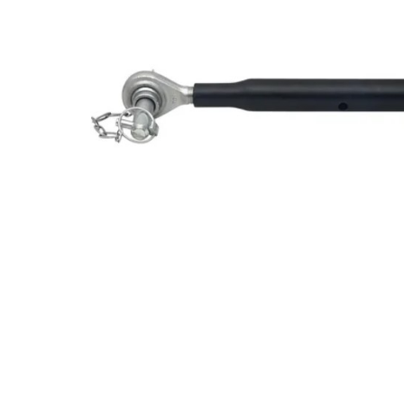
Mulgere
Sanatatea ugerului
Veterinare
Ovine
Adapare
Cresterea mieilor
Echipament grajd
Furaje ovine
Hranire
Ingrijire in general
Ingrijirea copitelor
Marcare
Mulgere
Veterinare