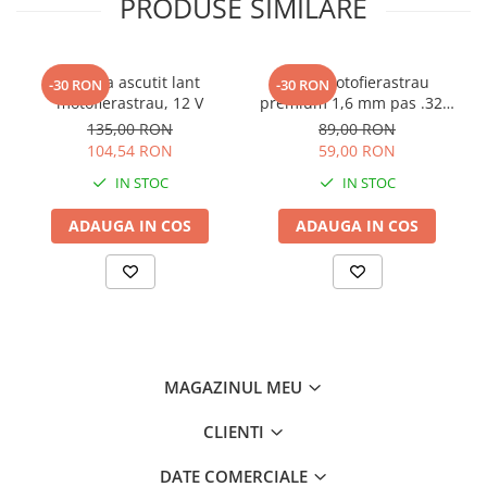
PRODUSE SIMILARE
Masina ascutit lant
Lant motofierastrau
-30 RON
-30 RON
motofierastrau, 12 V
premium 1,6 mm pas .325,
63 zale, (dinti titan)
135,00 RON
89,00 RON
104,54 RON
59,00 RON
IN STOC
IN STOC
ADAUGA IN COS
ADAUGA IN COS
MAGAZINUL MEU
CLIENTI
DATE COMERCIALE