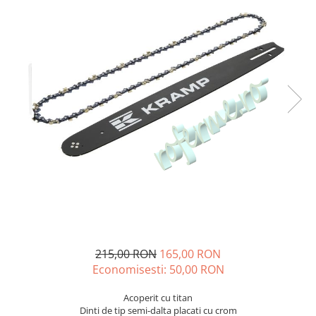
Veterinare
Tamburi fir
Tractare / Carlige auto
Sisteme fotovoltaice
Testere
Ventilatie
215,00 RON
165,00 RON
Economisesti:
50,00
RON
Acoperit cu titan
Dinti de tip semi-dalta placati cu crom