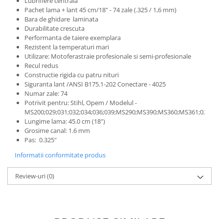
Lubrifiere centrala
Pachet lama + lant 45 cm/18" - 74 zale (.325 / 1,6 mm)
Bara de ghidare laminata
Durabilitate crescuta
Performanta de taiere exemplara
Rezistent la temperaturi mari
Utilizare: Motoferastraie profesionale si semi-profesionale
Recul redus
Constructie rigida cu patru nituri
Siguranta lant /ANSI B175.1-202 Conectare - 4025
Numar zale: 74
Potrivit pentru: Stihl, Opem / Modelul -
MS200;029;031;032;034;036;039;MS290;MS390;MS360;MS361;024;
Lungime lama: 45.0 cm (18")
Grosime canal: 1.6 mm
Pas: 0.325"
Informatii conformitate produs
Review-uri
(0)