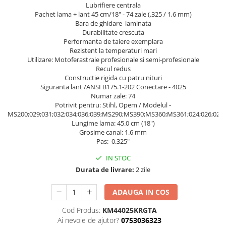
Lubrifiere centrala
Pachet lama + lant 45 cm/18" - 74 zale (.325 / 1,6 mm)
Bara de ghidare laminata
Durabilitate crescuta
Performanta de taiere exemplara
Rezistent la temperaturi mari
Utilizare: Motoferastraie profesionale si semi-profesionale
Recul redus
Constructie rigida cu patru nituri
Siguranta lant /ANSI B175.1-202 Conectare - 4025
Numar zale: 74
Potrivit pentru: Stihl, Opem / Modelul -
MS200;029;031;032;034;036;039;MS290;MS390;MS360;MS361;024;026;02
Lungime lama: 45.0 cm (18")
Grosime canal: 1.6 mm
Pas: 0.325"
IN STOC
Durata de livrare:
2 zile
ADAUGA IN COS
Cod Produs:
KM44025KRGTA
Ai nevoie de ajutor?
0753036323