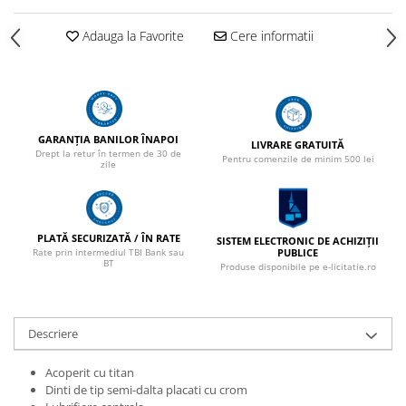
Adauga la Favorite
Cere informatii
GARANȚIA BANILOR ÎNAPOI
LIVRARE GRATUITĂ
Drept la retur în termen de 30 de
Pentru comenzile de minim 500 lei
zile
PLATĂ SECURIZATĂ / ÎN RATE
SISTEM ELECTRONIC DE ACHIZIȚII
PUBLICE
Rate prin intermediul TBI Bank sau
BT
Produse disponibile pe e-licitatie.ro
Descriere
Acoperit cu titan
Dinti de tip semi-dalta placati cu crom