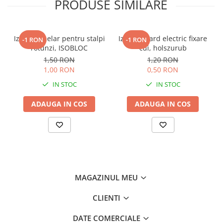
PRODUSE SIMILARE
Izolator inelar pentru stalpi
Izolator gard electric fixare
-1 RON
-1 RON
rotunzi, ISOBLOC
cui, holszurub
1,50 RON
1,20 RON
1,00 RON
0,50 RON
IN STOC
IN STOC
ADAUGA IN COS
ADAUGA IN COS
MAGAZINUL MEU
CLIENTI
DATE COMERCIALE