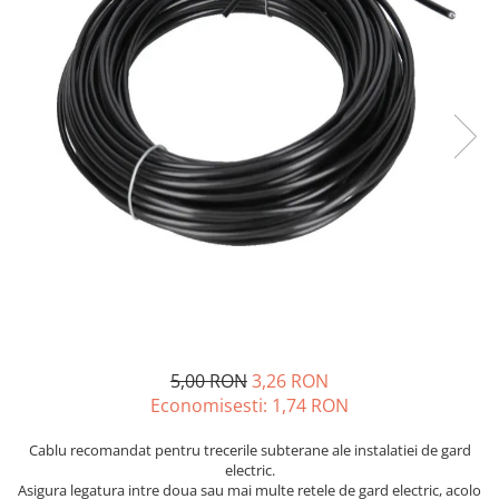
Veterinare
Tamburi fir
Tractare / Carlige auto
Sisteme fotovoltaice
Testere
Ventilatie
5,00 RON
3,26 RON
Economisesti:
1,74
RON
Cablu recomandat pentru trecerile subterane ale instalatiei de gard
electric.
Asigura legatura intre doua sau mai multe retele de gard electric, acolo