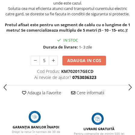
unde este cazul.
Solutia cea mai eficienta atunci cand transportul curentului electric
catre gard, se doreste sa fie facuta in conditii de siguranta si protectie.
Pretul afisat este pentru un segment de cablu cu o lungime de 1
metru! Se comercializeaza multiplu de 5 metri (5 - 10 - 15- etc.)!
IN STOC
Durata de livrare:
1- 3 zile
ADAUGA IN COS
Cod Produs:
KM702017GECD
Ai nevoie de ajutor?
0753036323
Adauga la Favorite
Cere informatii
GARANȚIA BANILOR ÎNAPOI
LIVRARE GRATUITĂ
Drept la retur în termen de 30 de
Pentru comenzile de minim 500 lei