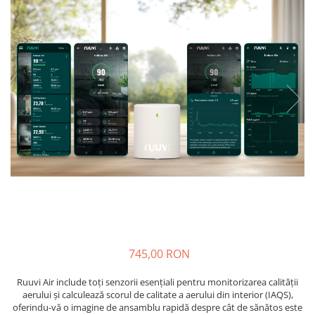
Veterinare
Tamburi fir
Tractare / Carlige auto
Sisteme fotovoltaice
Testere
Ventilatie
745,00 RON
Ruuvi Air include toți senzorii esențiali pentru monitorizarea calității
aerului și calculează scorul de calitate a aerului din interior (IAQS),
oferindu-vă o imagine de ansamblu rapidă despre cât de sănătos este