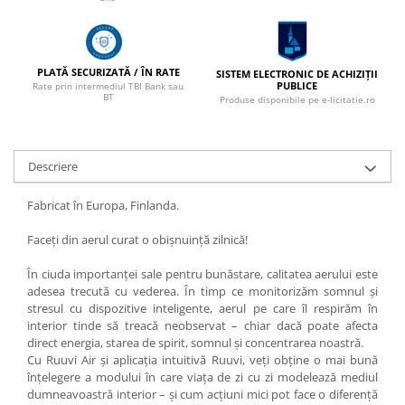
PLATĂ SECURIZATĂ / ÎN RATE
SISTEM ELECTRONIC DE ACHIZIȚII
PUBLICE
Rate prin intermediul TBI Bank sau
BT
Produse disponibile pe e-licitatie.ro
Descriere
Fabricat în Europa, Finlanda.
Faceți din aerul curat o obișnuință zilnică!
În ciuda importanței sale pentru bunăstare, calitatea aerului este
adesea trecută cu vederea. În timp ce monitorizăm somnul și
stresul cu dispozitive inteligente, aerul pe care îl respirăm în
interior tinde să treacă neobservat – chiar dacă poate afecta
direct energia, starea de spirit, somnul și concentrarea noastră.
Cu Ruuvi Air și aplicația intuitivă Ruuvi, veți obține o mai bună
înțelegere a modului în care viața de zi cu zi modelează mediul
dumneavoastră interior – și cum acțiuni mici pot face o diferență