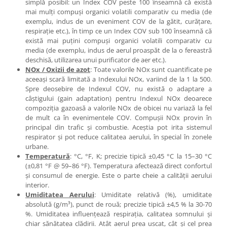
simplă posibil: un Index COV peste 100 înseamnă că există
mai mulți compuși organici volatili comparativ cu media (de
exemplu, indus de un eveniment COV de la gătit, curățare,
respirație etc.), în timp ce un Index COV sub 100 înseamnă că
există mai puțini compuși organici volatili comparativ cu
media (de exemplu, indus de aerul proaspăt de la o fereastră
deschisă, utilizarea unui purificator de aer etc.).
NOx / Oxizii de azot
: Toate valorile NOx sunt cuantificate pe
aceeași scară limitată a Indexului NOx, variind de la 1 la 500.
Spre deosebire de Indexul COV, nu există o adaptare a
câștigului (gain adaptation) pentru Indexul NOx deoarece
compoziția gazoasă a valorile NOx de obicei nu variază la fel
de mult ca în evenimentele COV. Compușii NOx provin în
principal din trafic și combustie. Aceștia pot irita sistemul
respirator și pot reduce calitatea aerului, în special în zonele
urbane.
Temperatură
: °C, °F, K; precizie tipică ±0,45 °C la 15–30 °C
(±0,81 °F @ 59–86 °F). Temperatura afectează direct confortul
și consumul de energie. Este o parte cheie a calității aerului
interior.
Umiditatea Aerului
: Umiditate relativă (%), umiditate
absolută (g/m³), punct de rouă; precizie tipică ±4,5 % la 30-70
%. Umiditatea influențează respirația, calitatea somnului și
chiar sănătatea clădirii. Atât aerul prea uscat, cât și cel prea