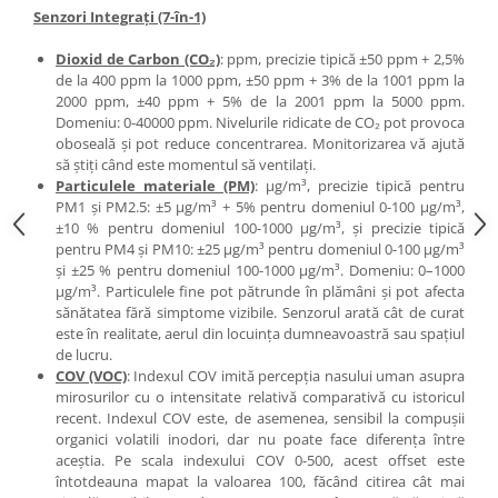
Senzori Integrați (7-în-1)
Dioxid de Carbon (CO₂)
: ppm, precizie tipică ±50 ppm + 2,5%
de la 400 ppm la 1000 ppm, ±50 ppm + 3% de la 1001 ppm la
2000 ppm, ±40 ppm + 5% de la 2001 ppm la 5000 ppm.
Domeniu: 0-40000 ppm. Nivelurile ridicate de CO₂ pot provoca
oboseală și pot reduce concentrarea. Monitorizarea vă ajută
să știți când este momentul să ventilați.
Particulele materiale (PM)
: µg/m³, precizie tipică pentru
PM1 și PM2.5: ±5 µg/m³ + 5% pentru domeniul 0-100 μg/m³,
±10 % pentru domeniul 100-1000 µg/m³, și precizie tipică
pentru PM4 și PM10: ±25 µg/m³ pentru domeniul 0-100 µg/m³
și ±25 % pentru domeniul 100-1000 µg/m³. Domeniu: 0–1000
µg/m³. Particulele fine pot pătrunde în plămâni și pot afecta
sănătatea fără simptome vizibile. Senzorul arată cât de curat
este în realitate, aerul din locuința dumneavoastră sau spațiul
de lucru.
COV (VOC)
: Indexul COV imită percepția nasului uman asupra
mirosurilor cu o intensitate relativă comparativă cu istoricul
recent. Indexul COV este, de asemenea, sensibil la compușii
organici volatili inodori, dar nu poate face diferența între
aceștia. Pe scala indexului COV 0-500, acest offset este
întotdeauna mapat la valoarea 100, făcând citirea cât mai