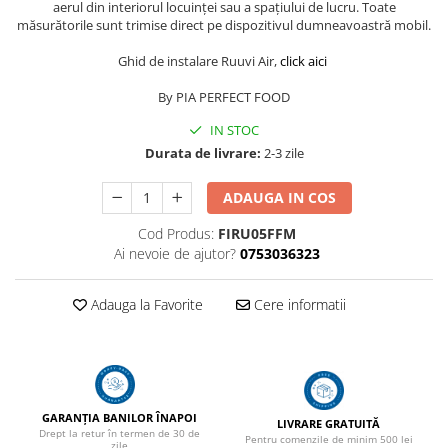
aerul din interiorul locuinței sau a spațiului de lucru. Toate
măsurătorile sunt trimise direct pe dispozitivul dumneavoastră mobil.
Ghid de instalare Ruuvi Air,
click aici
By PIA PERFECT FOOD
IN STOC
Durata de livrare:
2-3 zile
ADAUGA IN COS
Cod Produs:
FIRU05FFM
Ai nevoie de ajutor?
0753036323
Adauga la Favorite
Cere informatii
GARANȚIA BANILOR ÎNAPOI
LIVRARE GRATUITĂ
Drept la retur în termen de 30 de
Pentru comenzile de minim 500 lei
zile