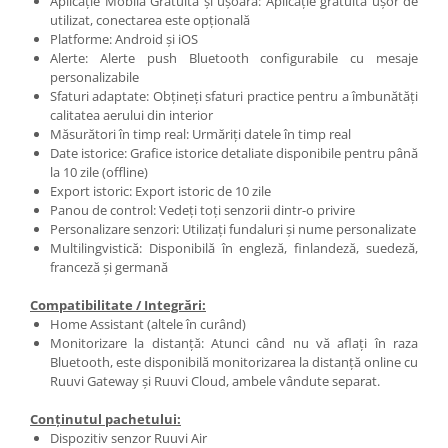
Aplicație Mobilă Gratuită și ușoară: Aplicație gratuită ușor de
utilizat, conectarea este opțională
Platforme: Android și iOS
Alerte: Alerte push Bluetooth configurabile cu mesaje
personalizabile
Sfaturi adaptate: Obțineți sfaturi practice pentru a îmbunătăți
calitatea aerului din interior
Măsurători în timp real: Urmăriți datele în timp real
Date istorice: Grafice istorice detaliate disponibile pentru până
la 10 zile (offline)
Export istoric: Export istoric de 10 zile
Panou de control: Vedeți toți senzorii dintr-o privire
Personalizare senzori: Utilizați fundaluri și nume personalizate
Multilingvistică: Disponibilă în engleză, finlandeză, suedeză,
franceză și germană
Compatibilitate / Integrări:
Home Assistant (altele în curând)
Monitorizare la distanță: Atunci când nu vă aflați în raza
Bluetooth, este disponibilă monitorizarea la distanță online cu
Ruuvi Gateway și Ruuvi Cloud, ambele vândute separat.
Conținutul pachetului:
Dispozitiv senzor Ruuvi Air