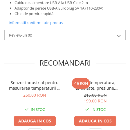
Cablu de alimentare USB-A la USB-C de 2 m
Adaptor de perete USB-A Europlug 5V 1A (110-230V)
Ghid de pornire rapidă
Informatii conformitate produs
Review-uri
(0)
RECOMANDARI
Senzor industrial pentru
Senzor temperatura,
-16 RON
masurarea temperaturii si
umiditate, presiune,
miscarii
miscare
260,00 RON
215,00 RON
199,00 RON
IN STOC
IN STOC
ADAUGA IN COS
ADAUGA IN COS