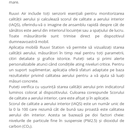
mare.
Ruuvi Air include toți senzorii esențiali pentru monitorizarea
calității aerului și calculează scorul de calitate a aerului interior
(IAQS), oferindu-vă o imagine de ansamblu rapidă despre cât de
sănătos este aerul din interiorul locuinței sau a spațiului de lucru.
Toate măsurătorile sunt trimise direct pe dispozitivul
dumneavoastră mobil.
Aplicația mobilă Ruuvi Station vă permite să vizualizați starea
calității aerului, măsurători în timp real pentru toți parametrii,
citiri detaliate și grafice istorice. Puteți seta și primi alerte
personalizabile atunci când condițiile ating niveluri critice. Pentru
un suport suplimentar, aplicația oferă sfaturi adaptate pe baza
rezultatelor privind calitatea aerului pentru a vă ajuta să luați
măsuri concrete.
Puteți verifica cu ușurință starea calității aerului prin indicatorul
luminos colorat al dispozitivului. Culoarea corespunde Scorului
de calitate a aerului interior, care este afișat și în aplicație.
Scorul de calitate a aerului interior (IAQS) este un număr unic de
la 0 la 100 care rezumă cât de bună sau proastă este calitatea
aerului din interior. Acesta se bazează pe doi factori cheie:
nivelurile de particule fine în suspensie (PM2.5) și dioxidul de
carbon (CO₂).