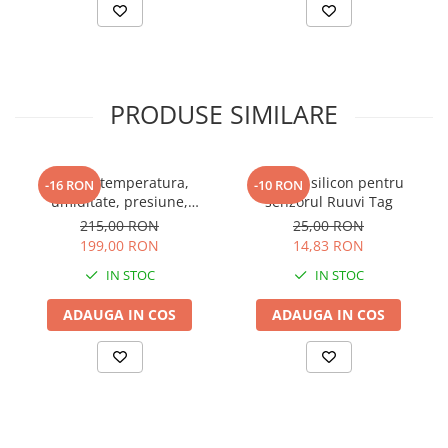
PRODUSE SIMILARE
Senzor temperatura,
Carcasa silicon pentru
-16 RON
-10 RON
umiditate, presiune,
senzorul Ruuvi Tag
miscare
215,00 RON
25,00 RON
199,00 RON
14,83 RON
IN STOC
IN STOC
ADAUGA IN COS
ADAUGA IN COS