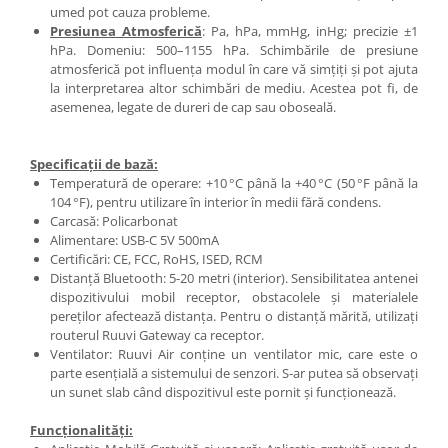
umed pot cauza probleme.
Presiunea Atmosferică
: Pa, hPa, mmHg, inHg; precizie ±1
hPa. Domeniu: 500–1155 hPa. Schimbările de presiune
atmosferică pot influența modul în care vă simțiți și pot ajuta
la interpretarea altor schimbări de mediu. Acestea pot fi, de
asemenea, legate de dureri de cap sau oboseală.
Specificații de bază:
Temperatură de operare: +10 °C până la +40 °C (50 °F până la
104 °F), pentru utilizare în interior în medii fără condens.
Carcasă: Policarbonat
Alimentare: USB-C 5V 500mA
Certificări: CE, FCC, RoHS, ISED, RCM
Distanță Bluetooth: 5-20 metri (interior). Sensibilitatea antenei
dispozitivului mobil receptor, obstacolele și materialele
pereților afectează distanța. Pentru o distanță mărită, utilizați
routerul Ruuvi Gateway ca receptor.
Ventilator: Ruuvi Air conține un ventilator mic, care este o
parte esențială a sistemului de senzori. S-ar putea să observați
un sunet slab când dispozitivul este pornit și funcționează.
Funcționalități: