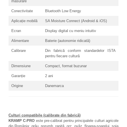
măsurare
Conectivitate
Bluetooth Low Energy
Aplicație mobilă
SA Moisture Connect (Android & iOS)
Ecran
Display digital cu meniu intuitiv
Alimentare
Baterie (autonomie ridicată)
Calibrare
Din fabrică conform standardelor ISTA
pentru fiecare cultură
Dimensiune
Compact, format buzunar
Garanție
2 ani
Origine
Danemarca
Culturi compatibile (calibrate din fabrică)
KRAMP C-PRO
este pre-calibrat pentru principalele culturi agricole
din România: grâu, porumb, rapiță, orz, ovăz, floarea-soarelui, soia