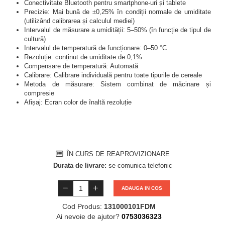
Conectivitate Bluetooth pentru smartphone-uri și tablete
Precizie: Mai bună de ±0,25% în condiții normale de umiditate
(utilizând calibrarea și calculul mediei)
Intervalul de măsurare a umidității: 5–50% (în funcție de tipul de
cultură)
Intervalul de temperatură de funcționare: 0–50 °C
Rezoluție: conținut de umiditate de 0,1%
Compensare de temperatură: Automată
Calibrare: Calibrare individuală pentru toate tipurile de cereale
Metoda de măsurare: Sistem combinat de măcinare și
compresie
Afișaj: Ecran color de înaltă rezoluție
ÎN CURS DE REAPROVIZIONARE
Durata de livrare:
se comunica telefonic
ADAUGA IN COS
Cod Produs:
131000101FDM
Ai nevoie de ajutor?
0753036323