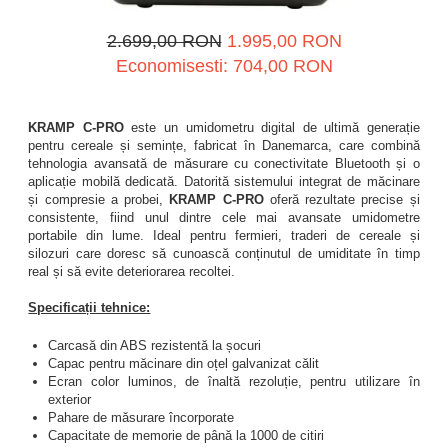
2.699,00 RON
1.995,00 RON
Economisesti:
704,00
RON
KRAMP C-PRO
este un umidometru digital de ultimă generație
pentru cereale și semințe, fabricat în Danemarca, care combină
tehnologia avansată de măsurare cu conectivitate Bluetooth și o
aplicație mobilă dedicată. Datorită sistemului integrat de măcinare
și compresie a probei,
KRAMP C-PRO
oferă rezultate precise și
consistente, fiind unul dintre cele mai avansate umidometre
portabile din lume. Ideal pentru fermieri, traderi de cereale și
silozuri care doresc să cunoască conținutul de umiditate în timp
real și să evite deteriorarea recoltei.
Specificații tehnice:
Carcasă din ABS rezistentă la șocuri
Capac pentru măcinare din oțel galvanizat călit
Ecran color luminos, de înaltă rezoluție, pentru utilizare în
exterior
Pahare de măsurare încorporate
Capacitate de memorie de până la 1000 de citiri