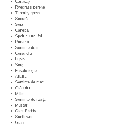
Caraway
Ryegrass perene
Timothy-grass
Secară
Soia
Cânepă
Spelt cu trei foi
Porumb
Semințe de in
Coriandru
Lupin
Sorg
Fasole roșie
Alfalfa
Semințe de mac
Grâu dur
Millet
Semințe de rapiță
Muștar
Orez Paddy
Sunflower
Grâu