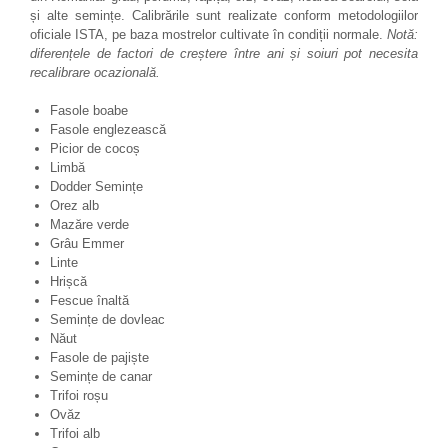
și alte semințe. Calibrările sunt realizate conform metodologiilor
oficiale ISTA, pe baza mostrelor cultivate în condiții normale.
Notă:
diferențele de factori de creștere între ani și soiuri pot necesita
recalibrare ocazională.
Fasole boabe
Fasole englezească
Picior de cocoș
Limbă
Dodder Semințe
Orez alb
Mazăre verde
Grâu Emmer
Linte
Hrișcă
Fescue înaltă
Semințe de dovleac
Năut
Fasole de pajiște
Semințe de canar
Trifoi roșu
Ovăz
Trifoi alb