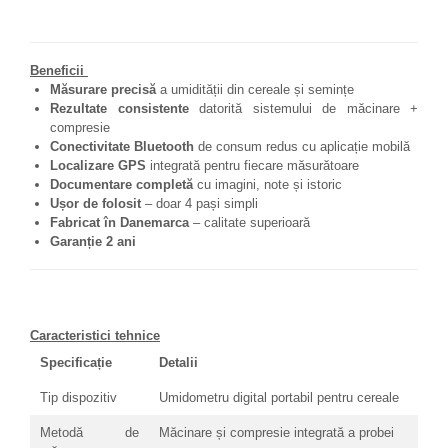
Beneficii
Măsurare precisă
a umidității din cereale și semințe
Rezultate consistente
datorită sistemului de măcinare +
compresie
Conectivitate Bluetooth
de consum redus cu aplicație mobilă
Localizare GPS
integrată pentru fiecare măsurătoare
Documentare completă
cu imagini, note și istoric
Ușor de folosit
– doar 4 pași simpli
Fabricat în Danemarca
– calitate superioară
Garanție 2 ani
Caracteristici tehnice
Specificație
Detalii
Tip dispozitiv
Umidometru digital portabil pentru cereale
Metodă de
Măcinare și compresie integrată a probei