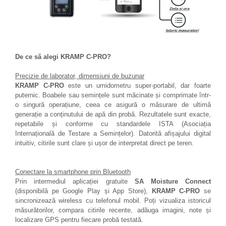
De ce să alegi KRAMP C-PRO?
Precizie de laborator, dimensiuni de buzunar
KRAMP C-PRO
este un umidometru super-portabil, dar foarte
puternic. Boabele sau semințele sunt măcinate și comprimate într-
o singură operațiune, ceea ce asigură o măsurare de ultimă
generație a conținutului de apă din probă. Rezultatele sunt exacte,
repetabile și conforme cu standardele ISTA (Asociația
Internațională de Testare a Semințelor). Datorită afișajului digital
intuitiv, citirile sunt clare și ușor de interpretat direct pe teren.
Conectare la smartphone prin Bluetooth
Prin intermediul aplicației gratuite
SA Moisture Connect
(disponibilă pe Google Play și App Store),
KRAMP C-PRO
se
sincronizează wireless cu telefonul mobil. Poți vizualiza istoricul
măsurătorilor, compara citirile recente, adăuga imagini, note și
localizare GPS pentru fiecare probă testată.