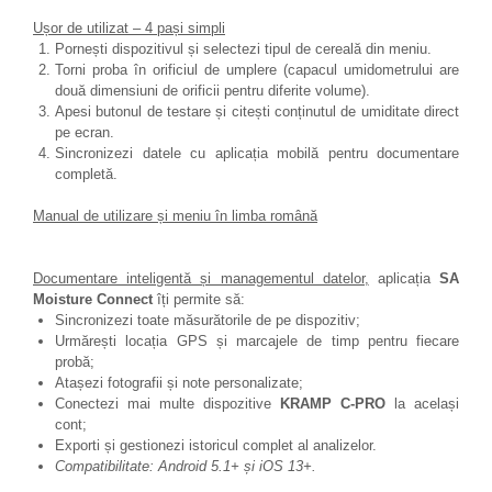
Ușor de utilizat – 4 pași simpli
Pornești dispozitivul și selectezi tipul de cereală din meniu.
Torni proba în orificiul de umplere (capacul umidometrului are
două dimensiuni de orificii pentru diferite volume).
Apesi butonul de testare și citești conținutul de umiditate direct
pe ecran.
Sincronizezi datele cu aplicația mobilă pentru documentare
completă.
​​​Manual de utilizare și meniu în limba română
Documentare inteligentă și managementul datelor,
aplicația
SA
Moisture Connect
îți permite să:
Sincronizezi toate măsurătorile de pe dispozitiv;
Urmărești locația GPS și marcajele de timp pentru fiecare
probă;
Atașezi fotografii și note personalizate;
Conectezi mai multe dispozitive
KRAMP C-PRO
la același
cont;
Exporti și gestionezi istoricul complet al analizelor.
Compatibilitate: Android 5.1+ și iOS 13+.