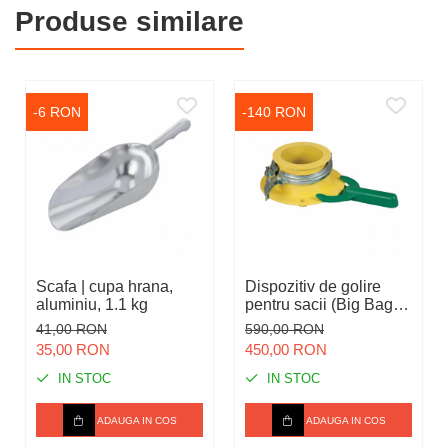
Produse similare
-6 RON
-140 RON
Scafa | cupa hrana,
Dispozitiv de golire
aluminiu, 1.1 kg
pentru sacii (Big Bags)
prevazuti cu gura de
41,00 RON
590,00 RON
golire
35,00 RON
450,00 RON
IN STOC
IN STOC
ADAUGA IN COS
ADAUGA IN COS