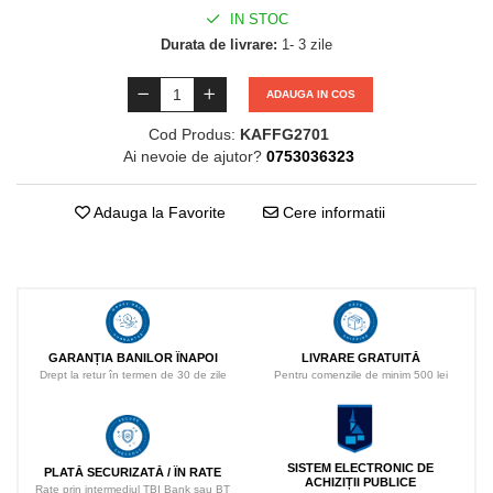
IN STOC
Durata de livrare:
1- 3 zile
ADAUGA IN COS
Cod Produs:
KAFFG2701
Ai nevoie de ajutor?
0753036323
Adauga la Favorite
Cere informatii
LIVRARE GRATUITĂ
GARANȚIA BANILOR ÎNAPOI
Pentru comenzile de minim 500 lei
Drept la retur în termen de 30 de zile
SISTEM ELECTRONIC DE
PLATĂ SECURIZATĂ / ÎN RATE
ACHIZIȚII PUBLICE
Rate prin intermediul TBI Bank sau BT