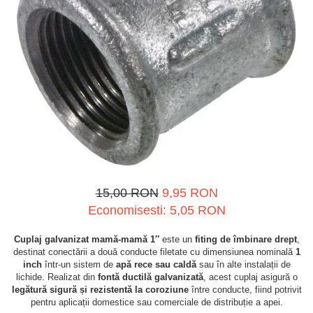
Spray-uri tehnice, vaseline
Mulgere
Sanatatea ugerului
Stalpi
Tractare / Carlige auto
Sisteme fotovoltaice
Veterinare
Tamburi fir
Ventilatie
Testere
15,00 RON
9,95 RON
Economisesti:
5,05
RON
Cuplaj galvanizat mamă-mamă 1″
este un
fiting de îmbinare drept
,
destinat conectării a două conducte filetate cu dimensiunea nominală
1
inch
într-un sistem de
apă rece sau caldă
sau în alte instalații de
lichide. Realizat din
fontă ductilă galvanizată
, acest cuplaj asigură o
legătură sigură și rezistentă la coroziune
între conducte, fiind potrivit
pentru aplicații domestice sau comerciale de distribuție a apei.