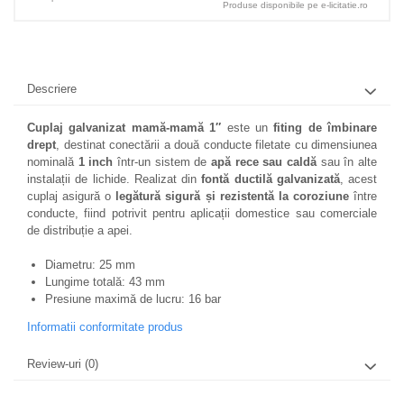
Produse disponibile pe e-licitatie.ro
Descriere
Cuplaj galvanizat mamă-mamă 1″
este un
fiting de îmbinare
drept
, destinat conectării a două conducte filetate cu dimensiunea
nominală
1 inch
într-un sistem de
apă rece sau caldă
sau în alte
instalații de lichide. Realizat din
fontă ductilă galvanizată
, acest
cuplaj asigură o
legătură sigură și rezistentă la coroziune
între
conducte, fiind potrivit pentru aplicații domestice sau comerciale
de distribuție a apei.
Diametru: 25 mm
Lungime totală: 43 mm
Presiune maximă de lucru: 16 bar
Informatii conformitate produs
Review-uri
(0)