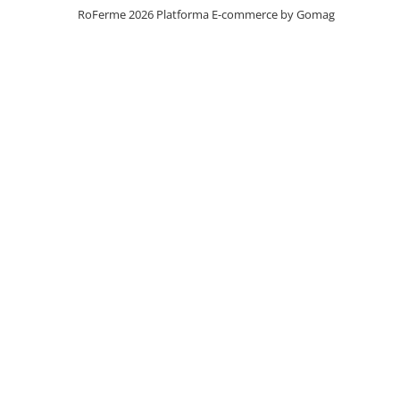
Mulgere
RoFerme 2026
Platforma E-commerce by Gomag
Sisteme fotovoltaice
Ventilatie
Gradina
Combaterea daunatorilor
Garduri
Intretinere gazon
Irigare
Prelucrarea solului
Taierea arborilor
Auto - Utilaje - Remorci
Accesorii
Baterii / Acumulatori
Cardane PTO tractoare
Centuri marfa & Chingi