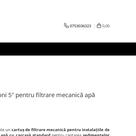
0753036323
0,00
oni 5″ pentru filtrare mecanică apă
ste un
cartuș de filtrare mecanică pentru instalațiile de
e apă cu carcasă standard
pentru captarea
sedimentelor