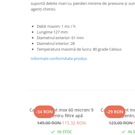
suportă debite mari cu pierderi minime de presiune și sun
Marcare
agenți chimici.
Veterinare
Garduri electrice
Debit maxim: 1 mc / h
Alte accesorii
Lungime 127 mm
Diametrul exterior: 61 mm
Aparate gard electric
Diametrul interior: 28
Temperatura maximă de lucru: 80 grade Celsius
Baterii / Acumulatori
Informatii conformitate produs
Conductori gard electric
Conectori
Intinzatori
Izolatori
Panouri solare
Plase gard electric
Cartuș filtrant inox 60 microni 9
Cartuș filtrant i
-34 RON
-29 RON
Poarta gard electric
3/4″ pentru filtre apă
9 3/4″ pentru
149,00 RON
115,32 RON
123,00 RON
Seturi gard electric
IN STOC
IN 
Stalpi