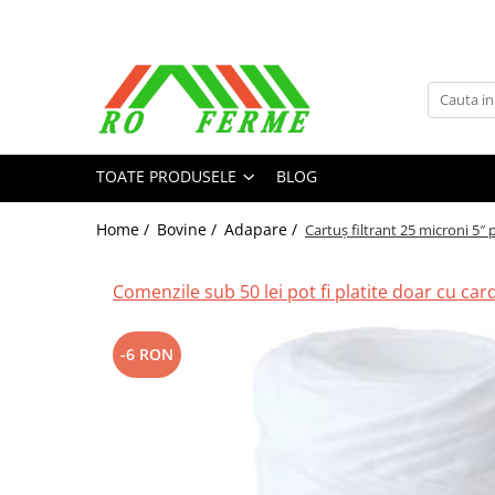
Toate Produsele
Bovine
Adapare
TOATE PRODUSELE
BLOG
Cresterea viteilor
Echipament grajd
Home /
Bovine /
Adapare /
Cartuș filtrant 25 microni 5″
Furaje bovine
Hranire
Comenzile sub 50 lei pot fi platite doar cu cardu
Igiena
Imobilizare
-6 RON
Ingrijire in general
Ingrijirea copitelor
Marcare
Mulgere