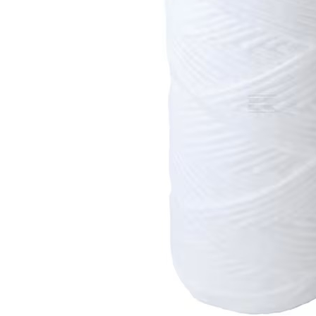
Sanatatea ugerului
Veterinare
Ovine
Adapare
Cresterea mieilor
Echipament grajd
Furaje ovine
Hranire
Ingrijire in general
Ingrijirea copitelor
Marcare
Mulgere
Veterinare
Pasari