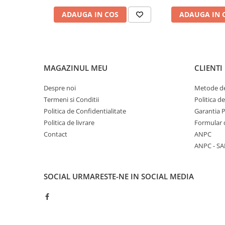
Tamburi fir
ADAUGA IN COS
ADAUGA IN 
Testere
Ferma
Echipamente de lucru
MAGAZINUL MEU
CLIENTI
Imbracaminte profesionala
Incaltaminte
Despre noi
Metode de
Manusi
Termeni si Conditii
Politica d
Politica de Confidentialitate
Garantia 
Protectia capului
Politica de livrare
Formular 
Protectia corpului
Contact
ANPC
Biosecuritate / Igiena
ANPC - SA
Depozitare
Dozare / Masurare
SOCIAL
URMARESTE-NE IN SOCIAL MEDIA
Faina / Paine
Ferma inteligenta
Intretinere