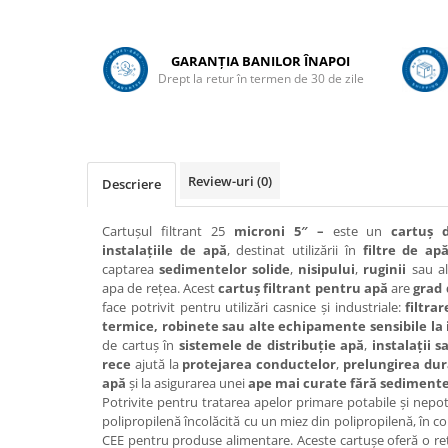
Adapare
Echipamente boxe
GARANȚIA BANILOR ÎNAPOI
Furaje pasari
Drept la retur în termen de 30 de zile
Hranire
Igiena
Ingrijire in general
Review-uri
(0)
Descriere
Marcare
Veterinare
Cartușul filtrant 25
microni 5″ –
este un
cartuș 
Porcine
instalațiile de apă
, destinat utilizării în
filtre de ap
captarea
sedimentelor solide
,
nisipului
,
ruginii
sau a
Adapare
apa de rețea. Acest
cartuș filtrant pentru apă
are
grad 
Echipament grajd
face potrivit pentru utilizări casnice și industriale:
filtra
termice, robinete sau alte echipamente sensibile la 
Furaje porci
de cartuș în
sistemele de distribuție apă
,
instalații s
rece
ajută la
protejarea conductelor
,
prelungirea dura
Hranire
apă
și la asigurarea unei
ape mai curate fără sedimente 
Igiena
Potrivite pentru tratarea apelor primare potabile și nepot
polipropilenă încolăcită cu un miez din polipropilenă, în 
Ingrijire in general
CEE pentru produse alimentare. Aceste cartușe oferă o ret