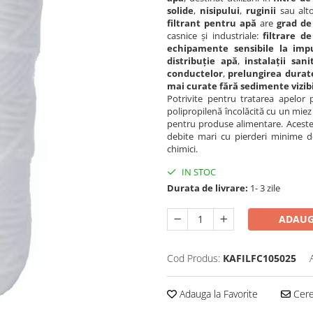
solide
,
nisipului
,
ruginii
sau alt
filtrant pentru apă
are
grad de
casnice și industriale:
filtrare d
echipamente sensibile la impu
distribuție apă
,
instalații sani
conductelor
,
prelungirea durate
mai curate fără sedimente vizib
Potrivite pentru tratarea apelor 
polipropilenă încolăcită cu un miez
pentru produse alimentare. Aceste 
debite mari cu pierderi minime d
chimici.
IN STOC
Durata de livrare:
1- 3 zile
ADAUG
Cod Produs:
KAFILFC105025
Adauga la Favorite
Cere 