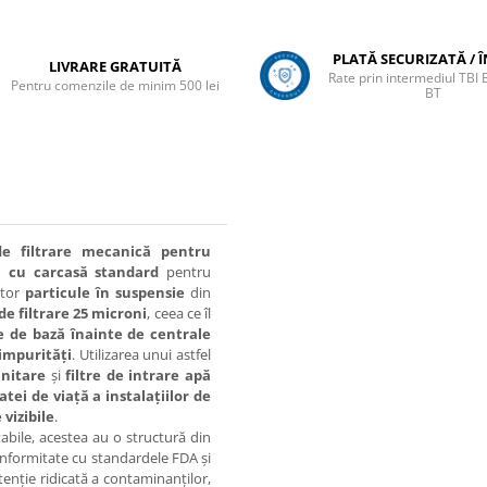
PLATĂ SECURIZATĂ / 
LIVRARE GRATUITĂ
Rate prin intermediul TBI
Pentru comenzile de minim 500 lei
BT
de filtrare mecanică pentru
ă cu carcasă standard
pentru
ltor
particule în suspensie
din
de filtrare 25 microni
, ceea ce îl
re de bază înainte de centrale
impurități
. Utilizarea unui astfel
anitare
și
filtre de intrare apă
tei de viață a instalațiilor de
vizibile
.
abile, acestea au o structură din
conformitate cu standardele FDA și
enție ridicată a contaminanților,