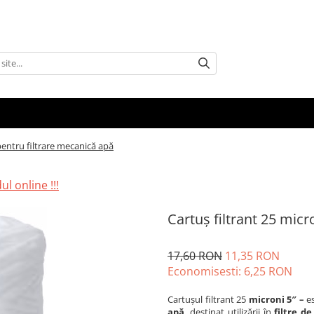
 pentru filtrare mecanică apă
l online !!!
Cartuș filtrant 25 micr
17,60 RON
11,35 RON
Economisesti:
6,25
RON
Cartușul filtrant 25
microni 5″ –
e
apă
, destinat utilizării în
filtre d