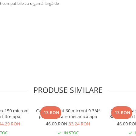
t compatibile cu o gamă largă de
PRODUSE SIMILARE
nox 150 microni
Cartuș filtrant 60 microni 9 3/4″
Cartuș filtr
-13 RON
-13 RON
 filtre apă
pentru filtrare mecanică apă
3/4″ pentru f
94,29 RON
46,00 RON
33,24 RON
46,00 R
STOC
IN STOC