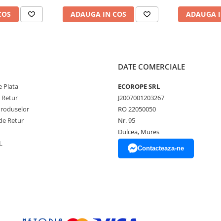
COS
ADAUGA IN COS
ADAUGA I
DATE COMERCIALE
 Plata
ECOROPE SRL
e Retur
J2007001203267
Produselor
RO 22050050
de Retur
Nr. 95
Dulcea, Mures
L
Contacteaza-ne