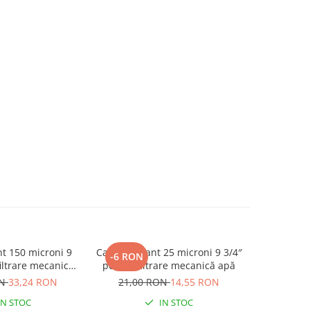
ant 150 microni 9
Cartuș filtrant 25 microni 9 3/4″
-6 RON
iltrare mecanică
pentru filtrare mecanică apă
apă
ON
33,24 RON
21,00 RON
14,55 RON
IN STOC
IN STOC