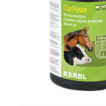
Mulgere
Sanatatea ugerului
Veterinare
Ovine
Adapare
Cresterea mieilor
Echipament grajd
Furaje ovine
Hranire
Ingrijire in general
Ingrijirea copitelor
Marcare
Mulgere
Veterinare