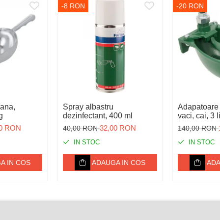
-8 RON
-20 RON
Spray albastru
Adapatoare 
g
dezinfectant, 400 ml
vaci, cai, 3 li
00 RON
32,00 RON
40,00 RON
140,00 RON
IN STOC
IN STOC
A IN COS
ADAUGA IN COS
ADA