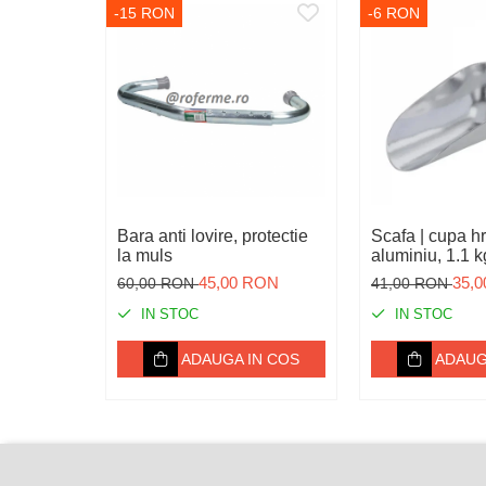
-15 RON
-6 RON
Igiena
Ingrijire in general
Marcare
Veterinare
Garduri electrice
Alte accesorii
Aparate gard electric
Bara anti lovire, protectie
Scafa | cupa hrana,
la muls
aluminiu, 1.1 k
Baterii / Acumulatori
45,00 RON
35,
60,00 RON
41,00 RON
Conductori gard electric
IN STOC
IN STOC
Conectori
ADAUGA IN COS
ADAUG
Intinzatori
Izolatori
Panouri solare
Plase gard electric