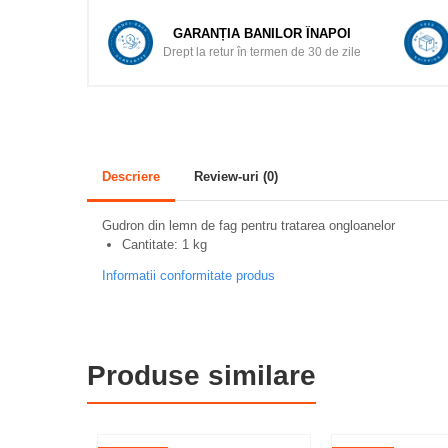
Pasari
GARANȚIA BANILOR ÎNAPOI
Adapare
Drept la retur în termen de 30 de zile
Echipamente boxe
Furaje pasari
Hranire
Descriere
Review-uri
(0)
Igiena
Ingrijire in general
Gudron din lemn de fag pentru tratarea ongloanelor
Cantitate: 1 kg
Marcare
Informatii conformitate produs
Veterinare
Porcine
Adapare
Produse similare
Echipament grajd
Furaje porci
Hranire