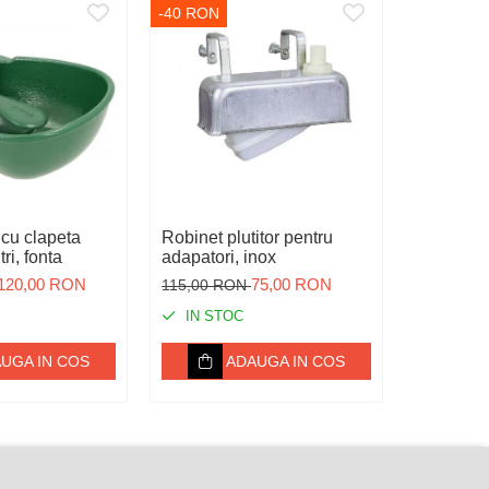
-40 RON
cu clapeta
Robinet plutitor pentru
Seringa re
tri, fonta
adapatori, inox
Luer Lock
120,00 RON
75,00 RON
15,00 RO
115,00 RON
IN STOC
IN ST
UGA IN COS
ADAUGA IN COS