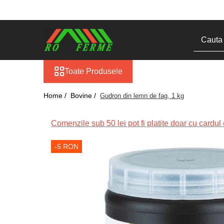
Toate Produsele
Bovine
Adapare
Toate Produsele
Blog
Cresterea viteilor
Home /
Bovine /
Gudron din lemn de fag, 1 kg
Echipament grajd
Furaje bovine
Comenzile sub 50 lei pot fi platite doar cu cardul o
Hranire
-5 RON
Igiena
Imobilizare
Ingrijire in general
Ingrijirea copitelor
Marcare