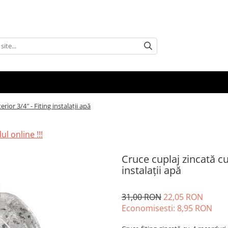
erior 3/4″ - Fiting instalații apă
l online !!!
Cruce cuplaj zincată cu 
instalații apă
31,00 RON
22,05 RON
Economisesti:
8,95
RON