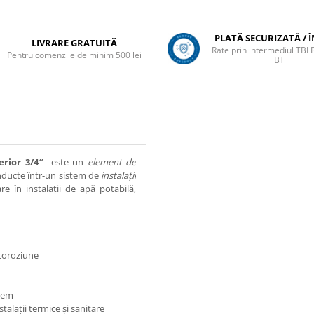
PLATĂ SECURIZATĂ / 
LIVRARE GRATUITĂ
Rate prin intermediul TBI
Pentru comenzile de minim 500 lei
BT
terior 3/4″
este un
element de
nducte într-un sistem de
instalații
are în instalații de apă potabilă,
 coroziune
stem
talații termice și sanitare