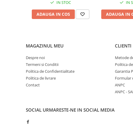
IN STOC
IN 
Tamburi fir
ADAUGA IN COS
ADAUGA IN 
Testere
Ferma
Echipamente de lucru
Imbracaminte profesionala
MAGAZINUL MEU
CLIENTI
Incaltaminte
Despre noi
Metode de
Manusi
Termeni si Conditii
Politica d
Protectia capului
Politica de Confidentialitate
Garantia 
Protectia corpului
Politica de livrare
Formular 
Biosecuritate / Igiena
Contact
ANPC
Depozitare
ANPC - SA
Dozare / Masurare
Faina / Paine
SOCIAL
URMARESTE-NE IN SOCIAL MEDIA
Ferma inteligenta
Intretinere