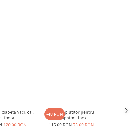
clapeta vaci, cai,
Robinet plutitor pentru
Seringa reut
-40 RON
ri, fonta
adapatori, inox
L
ON
120,00 RON
115,00 RON
75,00 RON