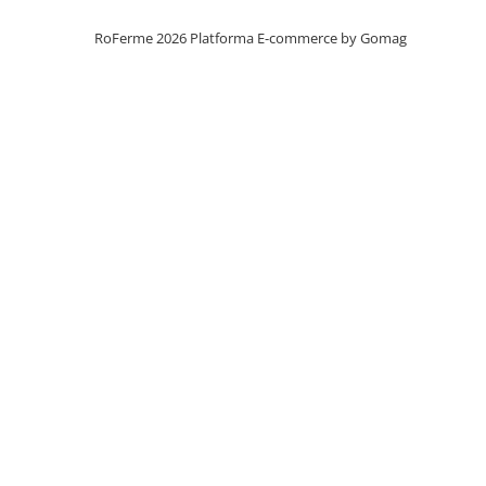
Mulgere
RoFerme 2026
Platforma E-commerce by Gomag
Sisteme fotovoltaice
Ventilatie
Gradina
Combaterea daunatorilor
Garduri
Intretinere gazon
Irigare
Prelucrarea solului
Taierea arborilor
Auto - Utilaje - Remorci
Accesorii
Baterii / Acumulatori
Cardane PTO tractoare
Centuri marfa & Chingi