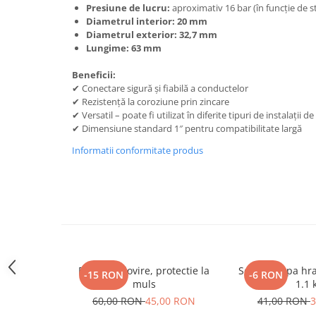
Presiune de lucru:
aproximativ 16 bar (în funcție de st
Marcare
Diametrul interior: 20 mm
Veterinare
Diametrul exterior: 32,7 mm
Lungime: 63 mm
Garduri electrice
Alte accesorii
Beneficii:
✔ Conectare sigură și fiabilă a conductelor
Aparate gard electric
✔ Rezistență la coroziune prin zincare
✔ Versatil – poate fi utilizat în diferite tipuri de instalații d
Baterii / Acumulatori
✔ Dimensiune standard 1″ pentru compatibilitate largă
Conductori gard electric
Informatii conformitate produs
Conectori
Intinzatori
Izolatori
Panouri solare
Plase gard electric
Poarta gard electric
Bara anti lovire, protectie la
Scafa | cupa hrana, aluminiu,
-15 RON
-6 RON
muls
1.1 
Seturi gard electric
60,00 RON
45,00 RON
41,00 RON
3
Stalpi