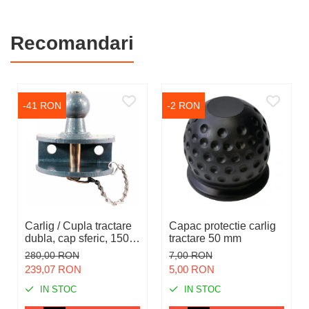
Recomandari
-41 RON
-2 RON
Carlig / Cupla tractare
Capac protectie carlig
dubla, cap sferic, 1500
tractare 50 mm
kg
280,00 RON
7,00 RON
239,07 RON
5,00 RON
IN STOC
IN STOC