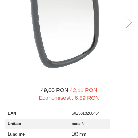
Spray-uri tehnice, vaseline
Mulgere
Sanatatea ugerului
Stalpi
Tractare / Carlige auto
Sisteme fotovoltaice
Veterinare
Tamburi fir
Ventilatie
Testere
49,00 RON
42,11 RON
Economisesti:
6,89
RON
EAN
5025818200454
Unitate
bucată
Lungime
183 mm