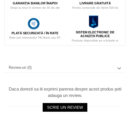
LIVRARE GRATUITĂ
GARANȚIA BANILOR ÎNAPOI
Pentru comenzile de minim 500 lei
Drept la retur în termen de 30 de zile
SISTEM ELECTRONIC DE
PLATĂ SECURIZATĂ / ÎN RATE
ACHIZIȚII PUBLICE
Rate prin intermediul TBI Bank sau BT
Produse disponibile pe e-licitatie.ro
Review-uri
(0)
Daca doresti sa iti exprimi parerea despre acest produs poti
adauga un review.
SCRIE UN REVIEW