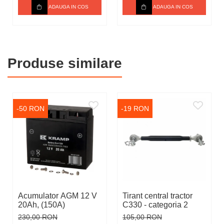
ADAUGA IN COS
ADAUGA IN COS
Produse similare
-50 RON
-19 RON
Acumulator AGM 12 V
Tirant central tractor
20Ah, (150A)
C330 - categoria 2
230,00 RON
105,00 RON