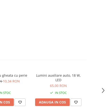
u gheata cu perie
Lumini auxiliare auto, 18 W,
Proiector 
LED
ON
10,34 RON
65,00 RON
IN STOC
IN STOC
N COS
ADAUGA IN COS
ADAUG