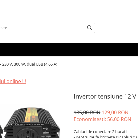
- 230 V, 300 W, dual USB (4,65 A)
l online !!!
Invertor tensiune 12 V 
185,00 RON
129,00 RON
Economisesti:
56,00
RON
Cabluri de conectare 2 bucati
- pentru mufa bricheta si cabluri c