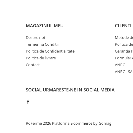
Tamburi fir
Testere
MAGAZINUL MEU
CLIENTI
Ferma
Echipamente de lucru
Despre noi
Metode de
Imbracaminte profesionala
Termeni si Conditii
Politica d
Incaltaminte
Politica de Confidentialitate
Garantia 
Politica de livrare
Formular 
Manusi
Contact
ANPC
Protectia capului
ANPC - SA
Protectia corpului
Biosecuritate / Igiena
SOCIAL
URMARESTE-NE IN SOCIAL MEDIA
Depozitare
Dozare / Masurare
Faina / Paine
Ferma inteligenta
RoFerme 2026
Platforma E-commerce by Gomag
Intretinere