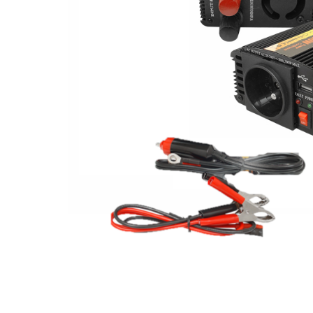
Sanatatea ugerului
Veterinare
Ovine
Adapare
Cresterea mieilor
Echipament grajd
Furaje ovine
Hranire
Ingrijire in general
Ingrijirea copitelor
Marcare
Mulgere
Veterinare
Pasari