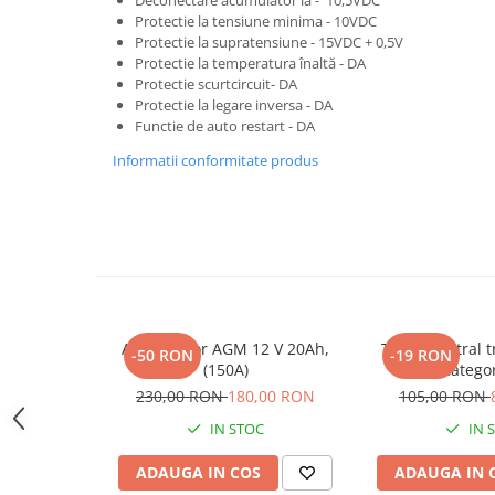
Deconectare acumulator la - 10,5VDC
Marcare
Protectie la tensiune minima - 10VDC
Protectie la supratensiune - 15VDC + 0,5V
Veterinare
Protectie la temperatura înaltă - DA
Garduri electrice
Protectie scurtcircuit- DA
Protectie la legare inversa - DA
Alte accesorii
Functie de auto restart - DA
Aparate gard electric
Informatii conformitate produs
Baterii / Acumulatori
Conductori gard electric
Conectori
Intinzatori
Izolatori
Acumulator AGM 12 V 20Ah,
Tirant central t
Panouri solare
-50 RON
-19 RON
(150A)
catego
Plase gard electric
230,00 RON
180,00 RON
105,00 RON
Poarta gard electric
IN STOC
IN 
Seturi gard electric
ADAUGA IN COS
ADAUGA IN 
Stalpi