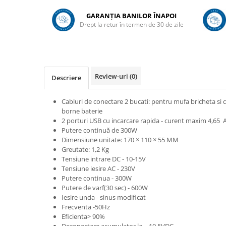
Adapare
GARANȚIA BANILOR ÎNAPOI
Echipamente boxe
Drept la retur în termen de 30 de zile
Furaje pasari
Hranire
Igiena
Review-uri
(0)
Descriere
Ingrijire in general
Marcare
Cabluri de conectare 2 bucati: pentru mufa bricheta si 
Veterinare
borne baterie
2 porturi USB cu incarcare rapida - curent maxim 4,65 
Porcine
Putere continuă de 300W
Adapare
Dimensiune unitate: 170 × 110 × 55 MM
Greutate: 1,2 Kg
Echipament grajd
Tensiune intrare DC - 10-15V
Tensiune iesire AC - 230V
Furaje porci
Putere continua - 300W
Hranire
Putere de varf(30 sec) - 600W
Iesire unda - sinus modificat
Igiena
Frecventa -50Hz
Eficienta> 90%
Ingrijire in general