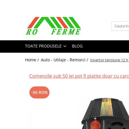
Toate Produsele
Bovine
Adapare
TOATE PRODUSELE
BLOG
Cresterea viteilor
Echipament grajd
Home /
Auto - Utilaje - Remorci /
Invertor tensiune 12 V 
Furaje bovine
Hranire
Comenzile sub 50 lei pot fi platite doar cu cardu
Igiena
Imobilizare
-56 RON
Ingrijire in general
Ingrijirea copitelor
Marcare
Mulgere