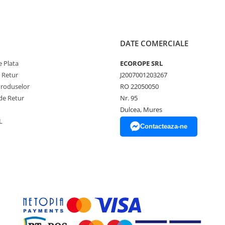
DATE COMERCIALE
 Plata
ECOROPE SRL
e Retur
J2007001203267
Produselor
RO 22050050
de Retur
Nr. 95
Dulcea, Mures
L
Contacteaza-ne