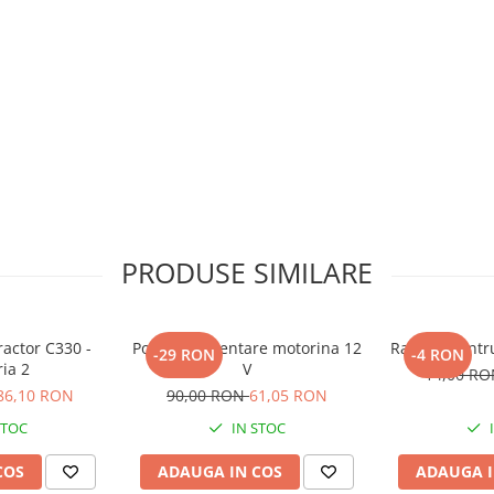
PRODUSE SIMILARE
ractor C330 -
Pompa alimentare motorina 12
Racleta pentr
-29 RON
-4 RON
ria 2
V
14,00 R
86,10 RON
90,00 RON
61,05 RON
STOC
IN STOC
COS
ADAUGA IN COS
ADAUGA I