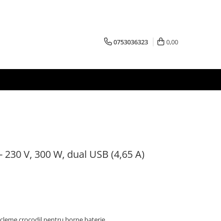
0753036323
0,00
- 230 V, 300 W, dual USB (4,65 A)
u cleme crocodil pentru borne baterie