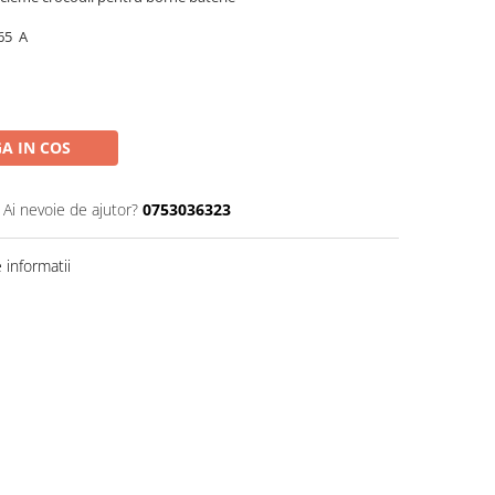
,65 A
A IN COS
Ai nevoie de ajutor?
0753036323
informatii