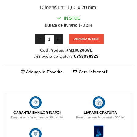
Dimensiuni
:
1,60 x 20 mm
IN STOC
Durata de livrare:
1- 3 zile
ADAUGA IN COS
Cod Produs:
KM160206VE
Ai nevoie de ajutor?
0753036323
Adauga la Favorite
Cere informatii
LIVRARE GRATUITĂ
GARANȚIA BANILOR ÎNAPOI
Pentru comenzile de minim 500 lei
Drept la retur în termen de 30 de zile