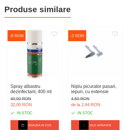
Produse similare
-8 RON
-2 RON
Spray albastru
Niplu picurator pasari,
dezinfectant, 400 ml
iepuri, cu extensie
40,00 RON
4,50 RON
32,00 RON
de la 2,44 RON
IN STOC
IN STOC
ADAUGA IN COS
VEZI VARIANTE