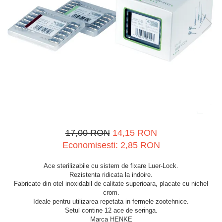
Spray-uri tehnice, vaseline
Mulgere
Sanatatea ugerului
Stalpi
Tractare / Carlige auto
Sisteme fotovoltaice
Veterinare
Tamburi fir
Ventilatie
Testere
17,00 RON
14,15 RON
Economisesti:
2,85
RON
Ace sterilizabile cu sistem de fixare Luer-Lock.
Rezistenta ridicata la indoire.
Fabricate din otel inoxidabil de calitate superioara, placate cu nichel
crom.
Ideale pentru utilizarea repetata in fermele zootehnice.
Setul contine 12 ace de seringa.
Marca HENKE