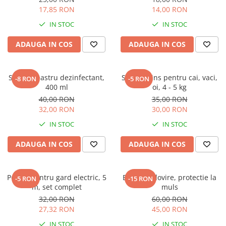
17,85 RON
14,00 RON
IN STOC
IN STOC
ADAUGA IN COS
ADAUGA IN COS
Spray albastru dezinfectant,
Sare de lins pentru cai, vaci,
-8 RON
-5 RON
400 ml
oi, 4 - 5 kg
40,00 RON
35,00 RON
32,00 RON
30,00 RON
IN STOC
IN STOC
ADAUGA IN COS
ADAUGA IN COS
Poarta pentru gard electric, 5
Bara anti lovire, protectie la
-5 RON
-15 RON
m, set complet
muls
32,00 RON
60,00 RON
27,32 RON
45,00 RON
IN STOC
IN STOC