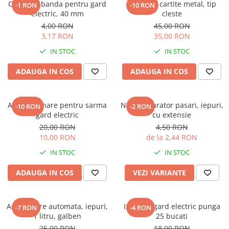
Conector banda pentru gard
Capcana cartite metal, tip
-1 RON
-10 RON
electric, 40 mm
cleste
4,00 RON
45,00 RON
3,17 RON
35,00 RON
IN STOC
IN STOC
ADAUGA IN COS
ADAUGA IN COS
Arc tensionare pentru sarma
Niplu picurator pasari, iepuri,
-10 RON
-2 RON
gard electric
cu extensie
20,00 RON
4,50 RON
10,00 RON
de la 2,44 RON
IN STOC
IN STOC
ADAUGA IN COS
VEZI VARIANTE
Adapatoare automata, iepuri,
Izolatori gard electric punga
-7 RON
-4 RON
1 litru, galben
25 bucati
25,00 RON
18,00 RON