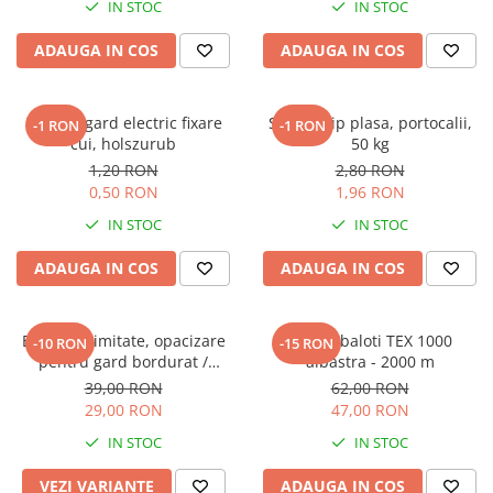
IN STOC
IN STOC
Veterinare
Tamburi fir
Tractare / Carlige auto
Sisteme fotovoltaice
ADAUGA IN COS
ADAUGA IN COS
Testere
Ventilatie
Izolator gard electric fixare
Saci de tip plasa, portocalii,
-1 RON
-1 RON
cui, holszurub
50 kg
1,20 RON
2,80 RON
0,50 RON
1,96 RON
IN STOC
IN STOC
ADAUGA IN COS
ADAUGA IN COS
Banda intimitate, opacizare
Sfoara baloti TEX 1000
-10 RON
-15 RON
pentru gard bordurat /
albastra - 2000 m
balcon, din polietilena
39,00 RON
62,00 RON
29,00 RON
47,00 RON
IN STOC
IN STOC
VEZI VARIANTE
ADAUGA IN COS