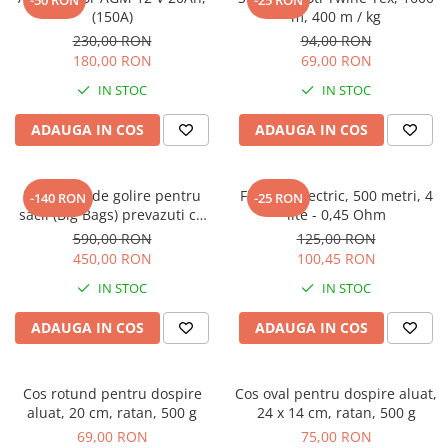
-50 RON
-25 RON
(150A)
m, 400 m / kg
230,00 RON
94,00 RON
180,00 RON
69,00 RON
IN STOC
IN STOC
ADAUGA IN COS
ADAUGA IN COS
Dispozitiv de golire pentru
Fir gard electric, 500 metri, 4
-140 RON
-25 RON
sacii (Big Bags) prevazuti cu
lite - 0,45 Ohm
gura de golire
590,00 RON
125,00 RON
450,00 RON
100,45 RON
IN STOC
IN STOC
ADAUGA IN COS
ADAUGA IN COS
Cos rotund pentru dospire
Cos oval pentru dospire aluat,
aluat, 20 cm, ratan, 500 g
24 x 14 cm, ratan, 500 g
69,00 RON
75,00 RON