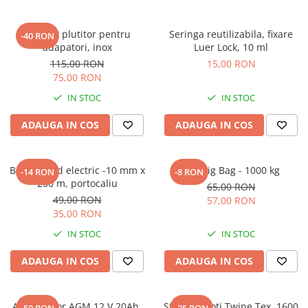
Robinet plutitor pentru
Seringa reutilizabila, fixare
-40 RON
adapatori, inox
Luer Lock, 10 ml
115,00 RON
15,00 RON
75,00 RON
IN STOC
IN STOC
ADAUGA IN COS
ADAUGA IN COS
Banda gard electric -10 mm x
Sac Big Bag - 1000 kg
-14 RON
-8 RON
200 m, portocaliu
65,00 RON
49,00 RON
57,00 RON
35,00 RON
IN STOC
IN STOC
ADAUGA IN COS
ADAUGA IN COS
Acumulator AGM 12 V 20Ah,
Sfoara baloti Twine Tex, 1600