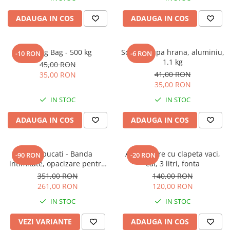
ADAUGA IN COS
ADAUGA IN COS
Sac Big Bag - 500 kg
Scafa | cupa hrana, aluminiu,
-10 RON
-6 RON
1.1 kg
45,00 RON
41,00 RON
35,00 RON
35,00 RON
IN STOC
IN STOC
ADAUGA IN COS
ADAUGA IN COS
Set 9 bucati - Banda
Adapatoare cu clapeta vaci,
-90 RON
-20 RON
intimitate, opacizare pentru
cai, 3 litri, fonta
gard bordurat / balcon, din
351,00 RON
140,00 RON
polietilena
261,00 RON
120,00 RON
IN STOC
IN STOC
VEZI VARIANTE
ADAUGA IN COS