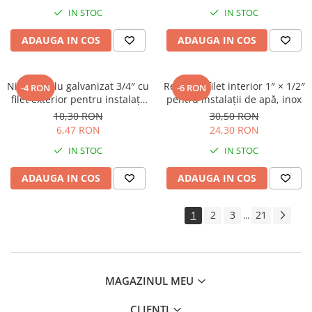
IN STOC
IN STOC
ADAUGA IN COS
ADAUGA IN COS
Niplu dublu galvanizat 3/4″ cu
Reducție filet interior 1″ × 1/2″
-4 RON
-6 RON
filet exterior pentru instalații
pentru instalații de apă, inox
de apă
10,30 RON
30,50 RON
6,47 RON
24,30 RON
IN STOC
IN STOC
ADAUGA IN COS
ADAUGA IN COS
1
2
3
21
...
MAGAZINUL MEU
CLIENTI