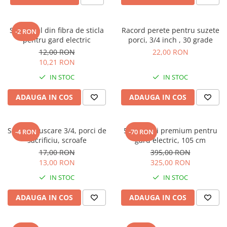
Stalp oval din fibra de sticla
Racord perete pentru suzete
-2 RON
pentru gard electric
porci, 3/4 inch , 30 grade
12,00 RON
22,00 RON
10,21 RON
IN STOC
IN STOC
ADAUGA IN COS
ADAUGA IN COS
Suzeta muscare 3/4, porci de
50 x Stalpi premium pentru
-4 RON
-70 RON
sacrificiu, scroafe
gard electric, 105 cm
17,00 RON
395,00 RON
13,00 RON
325,00 RON
IN STOC
IN STOC
ADAUGA IN COS
ADAUGA IN COS