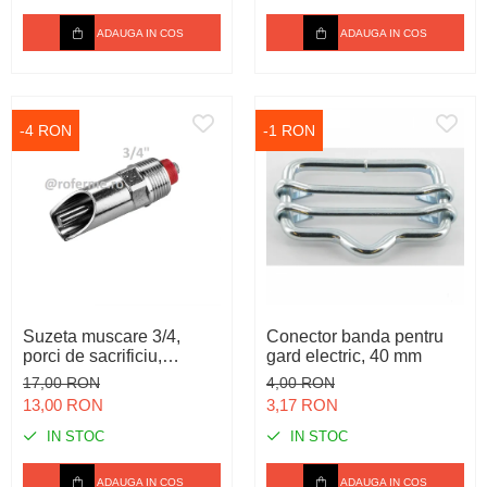
ADAUGA IN COS
ADAUGA IN COS
-4 RON
-1 RON
Suzeta muscare 3/4,
Conector banda pentru
porci de sacrificiu,
gard electric, 40 mm
scroafe
17,00 RON
4,00 RON
13,00 RON
3,17 RON
IN STOC
IN STOC
ADAUGA IN COS
ADAUGA IN COS