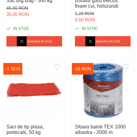
Sac Big Bag - 500 kg
Izolator gard electric
fixare cui, holszurub
45,00 RON
1,20 RON
35,00 RON
0,50 RON
IN STOC
IN STOC
ADAUGA IN COS
ADAUGA IN COS
-1 RON
-15 RON
Saci de tip plasa,
Sfoara baloti TEX 1000
portocalii, 50 kg
albastra - 2000 m