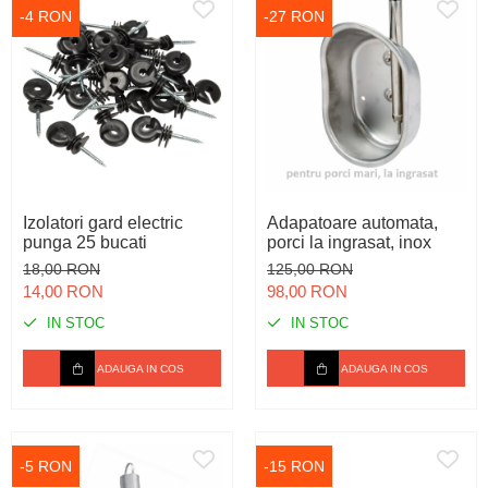
-4 RON
-27 RON
Izolatori gard electric
Adapatoare automata,
punga 25 bucati
porci la ingrasat, inox
18,00 RON
125,00 RON
14,00 RON
98,00 RON
IN STOC
IN STOC
ADAUGA IN COS
ADAUGA IN COS
-5 RON
-15 RON