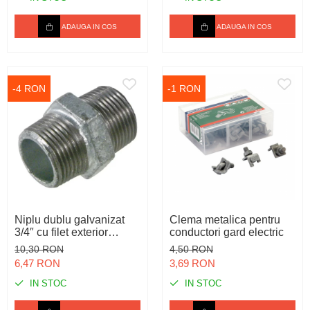
ADAUGA IN COS
ADAUGA IN COS
-4 RON
-1 RON
Niplu dublu galvanizat
Clema metalica pentru
3/4″ cu filet exterior
conductori gard electric
pentru instalații de apă
10,30 RON
4,50 RON
6,47 RON
3,69 RON
IN STOC
IN STOC