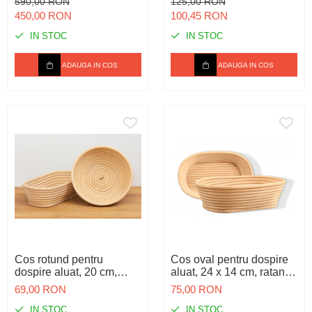
590,00 RON
125,00 RON
golire
450,00 RON
100,45 RON
IN STOC
IN STOC
ADAUGA IN COS
ADAUGA IN COS
Cos rotund pentru
Cos oval pentru dospire
dospire aluat, 20 cm,
aluat, 24 x 14 cm, ratan,
ratan, 500 g
500 g
69,00 RON
75,00 RON
IN STOC
IN STOC