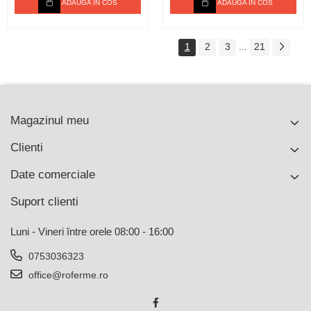
ADAUGA IN COS
ADAUGA IN COS
1
2
3
21
...
Magazinul meu
Clienti
Date comerciale
Suport clienti
Luni - Vineri între orele 08:00 - 16:00
0753036323
office@roferme.ro