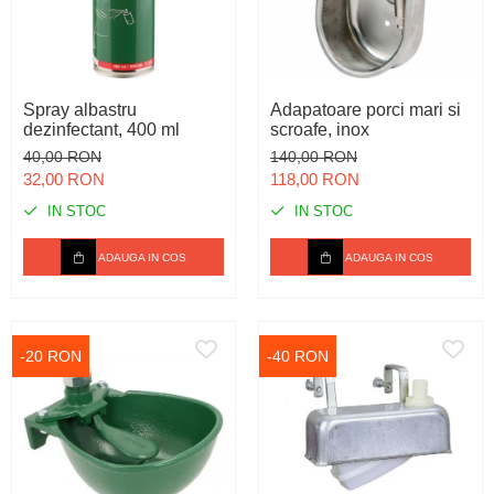
Spray albastru
Adapatoare porci mari si
dezinfectant, 400 ml
scroafe, inox
40,00 RON
140,00 RON
32,00 RON
118,00 RON
IN STOC
IN STOC
ADAUGA IN COS
ADAUGA IN COS
-20 RON
-40 RON