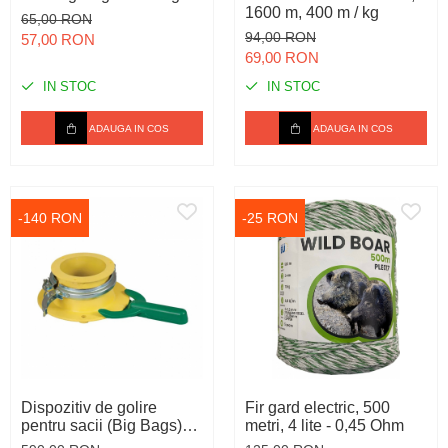
1600 m, 400 m / kg
65,00 RON
94,00 RON
57,00 RON
69,00 RON
IN STOC
IN STOC
ADAUGA IN COS
ADAUGA IN COS
-140 RON
-25 RON
Dispozitiv de golire
Fir gard electric, 500
pentru sacii (Big Bags)
metri, 4 lite - 0,45 Ohm
prevazuti cu gura de