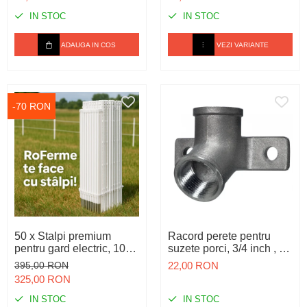
IN STOC
IN STOC
ADAUGA IN COS
VEZI VARIANTE
-70 RON
50 x Stalpi premium
Racord perete pentru
pentru gard electric, 105
suzete porci, 3/4 inch , 30
cm
grade
395,00 RON
22,00 RON
325,00 RON
IN STOC
IN STOC