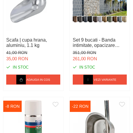
Scafa | cupa hrana,
Set 9 bucati - Banda
aluminiu, 1.1 kg
intimitate, opacizare
pentru gard bordurat /
41,00 RON
351,00 RON
balcon, din polietilena
35,00 RON
261,00 RON
IN STOC
IN STOC
ADAUGA IN COS
VEZI VARIANTE
-8 RON
-22 RON