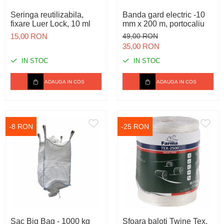
Seringa reutilizabila,
Banda gard electric -10
fixare Luer Lock, 10 ml
mm x 200 m, portocaliu
15,00 RON
49,00 RON
35,00 RON
IN STOC
IN STOC
ADAUGA IN COS
ADAUGA IN COS
-8 RON
-25 RON
Sac Big Bag - 1000 kg
Sfoara baloti Twine Tex,