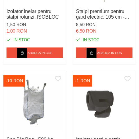
Spray-uri tehnice, vaseline
Mulgere
Sanatatea ugerului
Stalpi
Izolator inelar pentru
Stalpi premium pentru
Tractare / Carlige auto
Sisteme fotovoltaice
Veterinare
Tamburi fir
stalpi rotunzi, ISOBLOC
gard electric, 105 cm -
Rezistent
Ventilatie
Testere
1,50 RON
8,50 RON
1,00 RON
6,90 RON
IN STOC
IN STOC
ADAUGA IN COS
ADAUGA IN COS
-10 RON
-1 RON