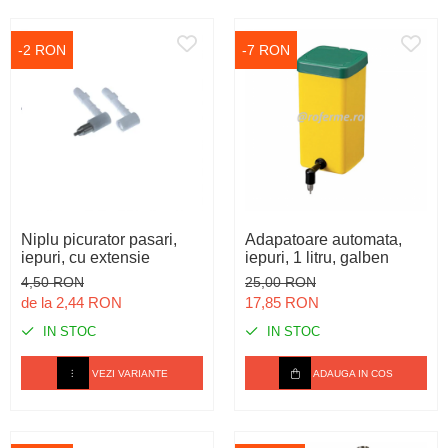
-2 RON
-7 RON
Niplu picurator pasari,
Adapatoare automata,
iepuri, cu extensie
iepuri, 1 litru, galben
4,50 RON
25,00 RON
de la 2,44 RON
17,85 RON
IN STOC
IN STOC
VEZI VARIANTE
ADAUGA IN COS