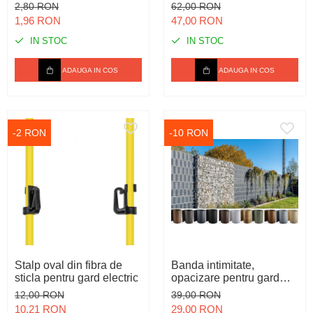
2,80 RON
62,00 RON
1,96 RON
47,00 RON
IN STOC
IN STOC
ADAUGA IN COS
ADAUGA IN COS
-2 RON
-10 RON
Stalp oval din fibra de
Banda intimitate,
sticla pentru gard electric
opacizare pentru gard
bordurat / balcon, din
12,00 RON
39,00 RON
polietilena
10,21 RON
29,00 RON