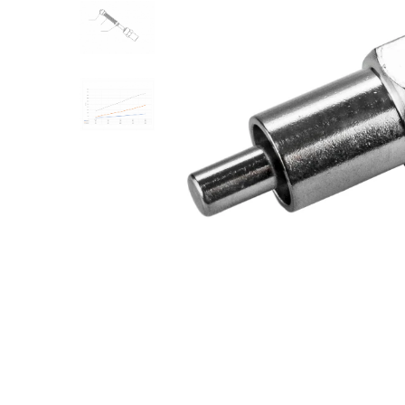
Mulgere
Sanatatea ugerului
Veterinare
Ovine
Adapare
Cresterea mieilor
Echipament grajd
Furaje ovine
Hranire
Ingrijire in general
Ingrijirea copitelor
Marcare
Mulgere
Veterinare