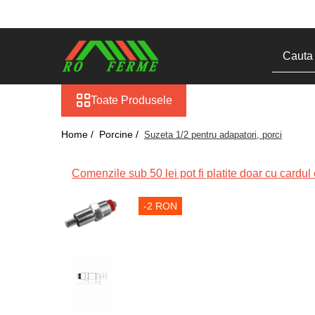
Toate Produsele
Bovine
Adapare
Toate Produsele
Blog
Cresterea viteilor
Home /
Porcine /
Suzeta 1/2 pentru adapatori, porci
Echipament grajd
Furaje bovine
Comenzile sub 50 lei pot fi platite doar cu cardul o
Hranire
-2 RON
Igiena
Imobilizare
Ingrijire in general
Ingrijirea copitelor
Marcare