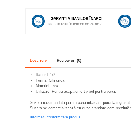
Pasari
Adapare
GARANȚIA BANILOR ÎNAPOI
Echipamente boxe
Drept la retur în termen de 30 de zile
Furaje pasari
Hranire
Igiena
Descriere
Review-uri
(0)
Ingrijire in general
Marcare
Racord: 1/2
Forma: Cilindrica
Veterinare
Material: Inox
Porcine
Utilizare: Pentru adapatorile tip bol pentru porci.
Adapare
Suzeta recomandata pentru porci intarcati, porci la ingrasat.
Suzeta se comercializează cu duze standard care prezintă tre
Echipament grajd
Informatii conformitate produs
Furaje porci
Hranire