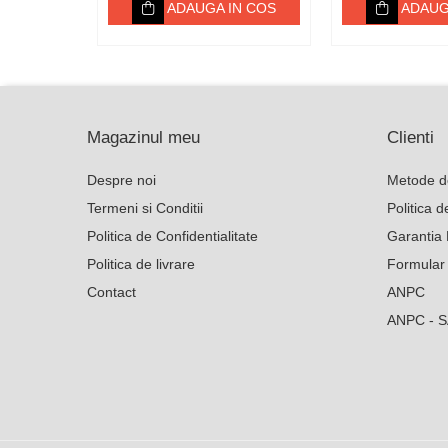
ADAUGA IN COS
ADAUG
Poarta gard electric
Seturi gard electric
Stalpi
Tamburi fir
Magazinul meu
Clienti
Testere
Despre noi
Metode d
Ferma
Termeni si Conditii
Politica 
Echipamente de lucru
Politica de Confidentialitate
Garantia 
Imbracaminte profesionala
Politica de livrare
Formular
Incaltaminte
Contact
ANPC
Manusi
ANPC - 
Protectia capului
Protectia corpului
Biosecuritate / Igiena
Depozitare