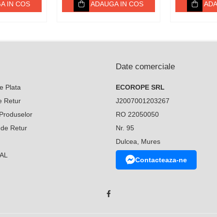
A IN COS
ADAUGA IN COS
ADA
Date comerciale
e Plata
ECOROPE SRL
de Retur
J2007001203267
Produselor
RO 22050050
 de Retur
Nr. 95
Dulcea, Mures
SAL
Contacteaza-ne