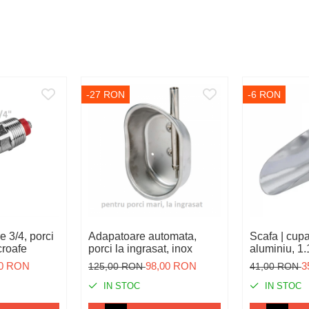
-27 RON
-6 RON
 3/4, porci
Adapatoare automata,
Scafa | cupa hran
croafe
porci la ingrasat, inox
aluminiu, 1.
00 RON
98,00 RON
3
125,00 RON
41,00 RON
IN STOC
IN STOC