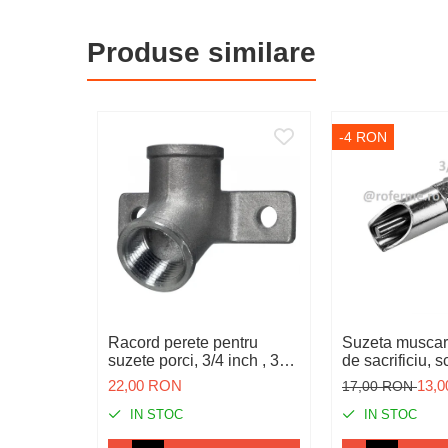
Igiena
Produse similare
Ingrijire in general
Marcare
Veterinare
-4 RON
Garduri electrice
Alte accesorii
Aparate gard electric
Baterii / Acumulatori
Conductori gard electric
Conectori
Racord perete pentru
Suzeta muscare
Intinzatori
suzete porci, 3/4 inch , 30
de sacrificiu, s
grade
Izolatori
22,00 RON
13,
17,00 RON
Panouri solare
IN STOC
IN STOC
Plase gard electric