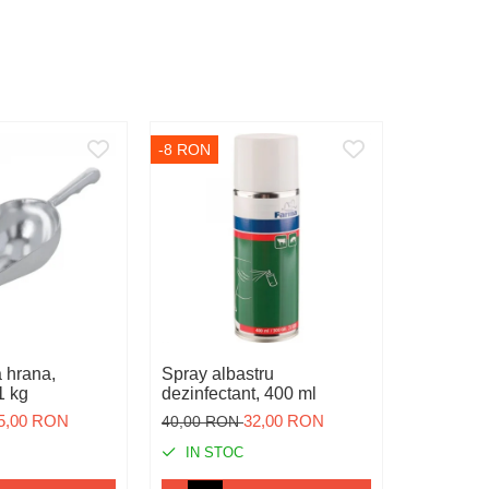
-8 RON
-22 RON
a,
Spray albastru
Adapatoar
1 kg
dezinfectant, 400 ml
scroafe, 
5,00 RON
32,00 RON
40,00 RON
140,00 
IN STOC
IN ST