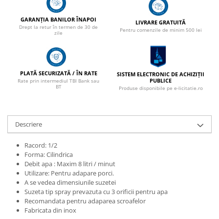
GARANȚIA BANILOR ÎNAPOI
LIVRARE GRATUITĂ
Drept la retur în termen de 30 de
Pentru comenzile de minim 500 lei
zile
PLATĂ SECURIZATĂ / ÎN RATE
SISTEM ELECTRONIC DE ACHIZIȚII
PUBLICE
Rate prin intermediul TBI Bank sau
BT
Produse disponibile pe e-licitatie.ro
Descriere
Racord: 1/2
Forma: Cilindrica
Debit apa : Maxim 8 litri / minut
Utilizare: Pentru adapare porci.
A se vedea dimensiunile suzetei
Suzeta tip spray prevazuta cu 3 orificii pentru apa
Recomandata pentru adaparea scroafelor
Fabricata din inox