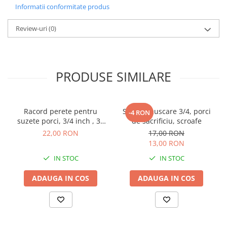
Informatii conformitate produs
Review-uri
(0)
PRODUSE SIMILARE
Racord perete pentru
Suzeta muscare 3/4, porci
-4 RON
suzete porci, 3/4 inch , 30
de sacrificiu, scroafe
grade
22,00 RON
17,00 RON
13,00 RON
IN STOC
IN STOC
ADAUGA IN COS
ADAUGA IN COS