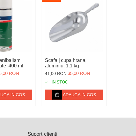
canibalism
Scafa | cupa hrana,
Seringa re
ale, 400 ml
aluminiu, 1.1 kg
Luer Lock
5,00 RON
35,00 RON
15,00 RO
41,00 RON
IN STOC
IN ST
UGA IN COS
ADAUGA IN COS
Suport clienti