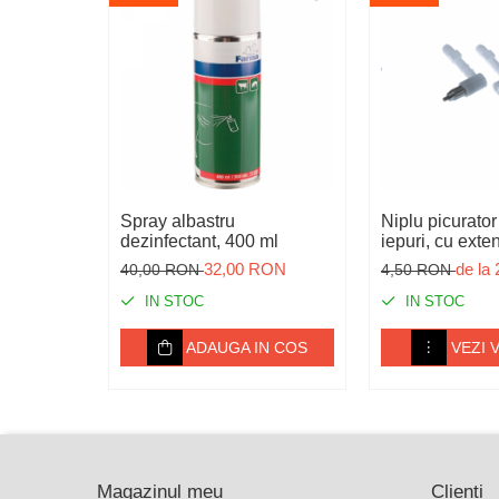
Igiena
Ingrijire in general
Marcare
Veterinare
Garduri electrice
Alte accesorii
Spray albastru
Niplu picurator
Aparate gard electric
dezinfectant, 400 ml
iepuri, cu exte
32,00 RON
de la
40,00 RON
4,50 RON
Baterii / Acumulatori
IN STOC
IN STOC
Conductori gard electric
ADAUGA IN COS
VEZI 
Conectori
Intinzatori
Izolatori
Panouri solare
Magazinul meu
Clienti
Plase gard electric