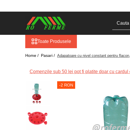
Toate Produsele
Bovine
Adapare
Toate Produsele
Blog
Cresterea viteilor
Home /
Pasari /
Adapatoare cu nivel constant pentru flacon,
Echipament grajd
Furaje bovine
Comenzile sub 50 lei pot fi platite doar cu cardul o
Hranire
-2 RON
Igiena
Imobilizare
Ingrijire in general
Ingrijirea copitelor
Marcare