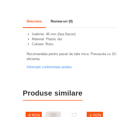
Pasari
Adapare
Echipamente boxe
Descriere
Review-uri
(0)
Furaje pasari
Inaltime: 46 mm (fara flacon)
Hranire
Material: Plastic dur
Culoare: Rosu
Igiena
Recomandata pentru pasari de talie mica. Prevazuta cu 10 ori
Ingrijire in general
eficienta.
Marcare
Informatii conformitate produs
Veterinare
Porcine
Adapare
Produse similare
Echipament grajd
Furaje porci
Hranire
-8 RON
-2 RON