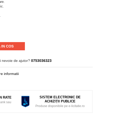
are.
ic.
.
 IN COS
i nevoie de ajutor?
0753036323
e informatii
SISTEM ELECTRONIC DE
ÎN RATE
ACHIZIȚII PUBLICE
Bank sau
Produse disponibile pe e-licitatie.ro