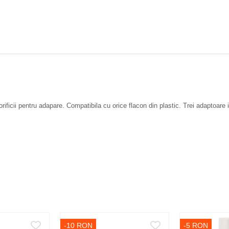
ficii pentru adapare. Compatibila cu orice flacon din plastic. Trei adaptoare 
-10 RON
-5 RON