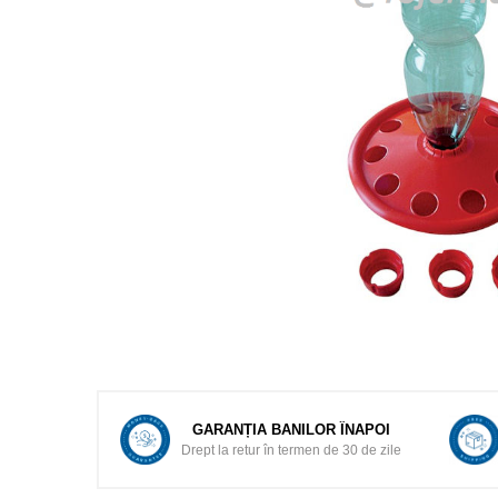
Mulgere
Sanatatea ugerului
Veterinare
Ovine
Adapare
Cresterea mieilor
Echipament grajd
Furaje ovine
Hranire
Ingrijire in general
Ingrijirea copitelor
Marcare
GARANȚIA BANILOR ÎNAPOI
Mulgere
Drept la retur în termen de 30 de zile
Veterinare