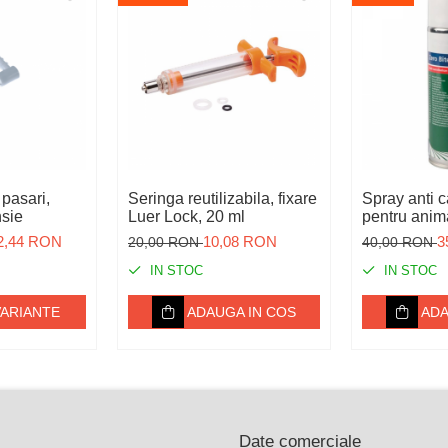
 pasari,
Seringa reutilizabila, fixare
Spray anti 
nsie
Luer Lock, 20 ml
pentru anim
 2,44 RON
10,08 RON
3
20,00 RON
40,00 RON
IN STOC
IN STOC
VARIANTE
ADAUGA IN COS
ADA
Date comerciale