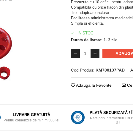
Prevazuta cu 10 orificii pentru adap
Compatibila cu orice flacon din plast
Trei adaptoare incluse.
Faciliteaza administrarea medicatiei
Simpla si eficienta.
IN STOC
Durata de livrare:
1- 3 zile
ADAUGA
Cod Produs:
KM700137PAD
A
Adauga la Favorite
Cer
PLATĂ SECURIZATĂ / 
LIVRARE GRATUITĂ
Rate prin intermediul TBI 
Pentru comenzile de minim 500 lei
BT