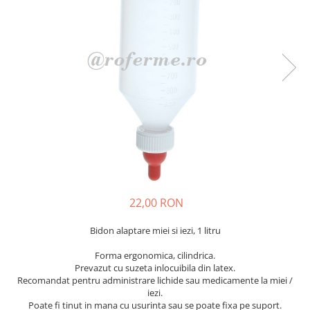
Veterinare
Tamburi fir
Tractare / Carlige auto
Sisteme fotovoltaice
Testere
Ventilatie
22,00 RON
Bidon alaptare miei si iezi, 1 litru
Forma ergonomica, cilindrica.
Prevazut cu suzeta inlocuibila din latex.
Recomandat pentru administrare lichide sau medicamente la miei /
iezi.
Poate fi tinut in mana cu usurinta sau se poate fixa pe suport.