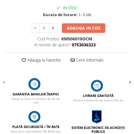
IN STOC
Durata de livrare:
1- 3 zile
ADAUGA IN COS
Cod Produs:
KM506010OCM
Ai nevoie de ajutor?
0753036323
Adauga la Favorite
Cere informatii
GARANȚIA BANILOR ÎNAPOI
LIVRARE GRATUITĂ
Drept la retur în termen de 30 de
Pentru comenzile de minim 500 lei
zile
PLATĂ SECURIZATĂ / ÎN RATE
SISTEM ELECTRONIC DE ACHIZIȚII
PUBLICE
Rate prin intermediul TBI Bank sau