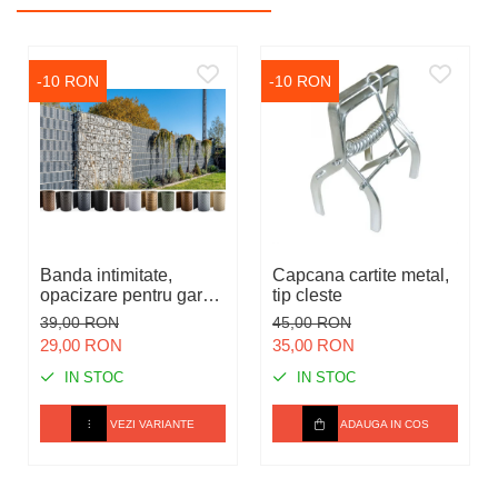
-10 RON
-10 RON
Banda intimitate,
Capcana cartite metal,
opacizare pentru gard
tip cleste
bordurat / balcon, din
39,00 RON
45,00 RON
polietilena
29,00 RON
35,00 RON
IN STOC
IN STOC
VEZI VARIANTE
ADAUGA IN COS