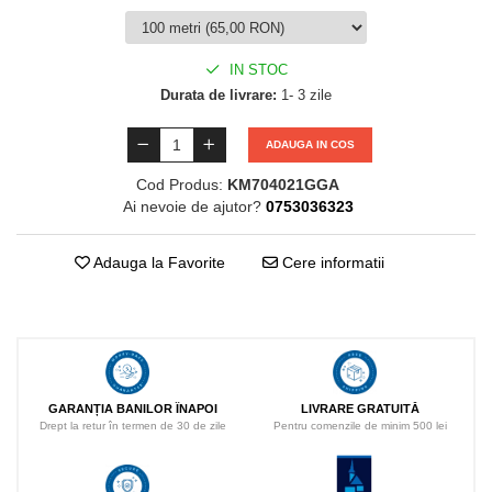
IN STOC
Durata de livrare:
1- 3 zile
ADAUGA IN COS
Cod Produs:
KM704021GGA
Ai nevoie de ajutor?
0753036323
Adauga la Favorite
Cere informatii
LIVRARE GRATUITĂ
GARANȚIA BANILOR ÎNAPOI
Pentru comenzile de minim 500 lei
Drept la retur în termen de 30 de zile