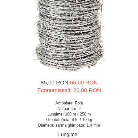
Spray-uri tehnice, vaseline
Mulgere
Sanatatea ugerului
Stalpi
Tractare / Carlige auto
Sisteme fotovoltaice
Veterinare
Tamburi fir
Ventilatie
Testere
85,00 RON
65,00 RON
Economisesti:
20,00
RON
Ambalare: Rola
Numar fire: 2
Lungime: 100 m / 250 m
Greutate/rola: 4.5 / 10 kg
Diametru sarma ghimpata: 1,4 mm
Lungime
: