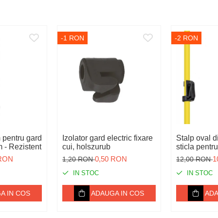
-1 RON
-2 RON
 pentru gard
Izolator gard electric fixare
Stalp oval d
m - Rezistent
cui, holszurub
sticla pentru
 RON
0,50 RON
1
1,20 RON
12,00 RON
IN STOC
IN STOC
A IN COS
ADAUGA IN COS
ADA