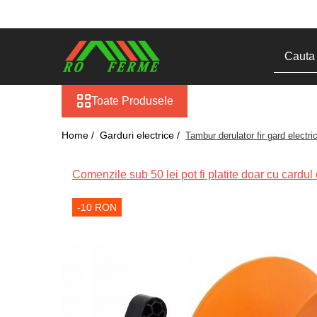
Toate Produsele
Bovine
Adapare
Toate Produsele
Blog
Cresterea viteilor
Home /
Garduri electrice /
Tambur derulator fir gard electri
Echipament grajd
Furaje bovine
Comenzile sub 50 lei pot fi platite doar cu cardul o
Hranire
-10 RON
Igiena
Imobilizare
Ingrijire in general
Ingrijirea copitelor
Marcare