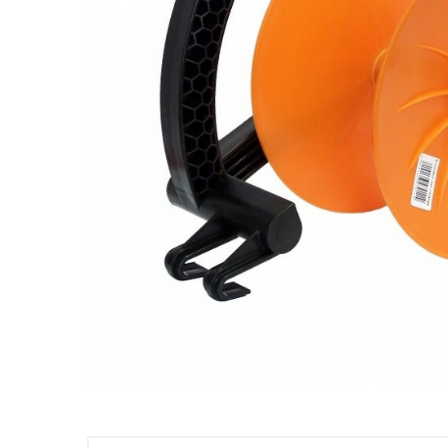
Mulgere
Sanatatea ugerului
Veterinare
Ovine
Adapare
Cresterea mieilor
Echipament grajd
Furaje ovine
Hranire
Ingrijire in general
Ingrijirea copitelor
Marcare
Mulgere
Veterinare