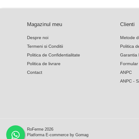
Poarta gard electric
Seturi gard electric
Magazinul meu
Clienti
Stalpi
Despre noi
Metode d
Tamburi fir
Termeni si Conditii
Politica 
Testere
Politica de Confidentialitate
Garantia 
Ferma
Politica de livrare
Formular
Echipamente de lucru
Contact
ANPC
Imbracaminte profesionala
ANPC - 
Incaltaminte
Manusi
Protectia capului
Protectia corpului
Biosecuritate / Igiena
Depozitare
RoFerme 2026
Platforma E-commerce by Gomag