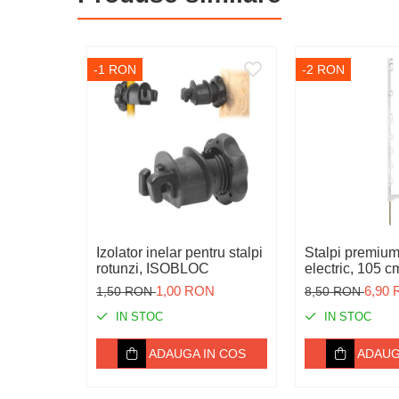
Igiena
Ingrijire in general
-1 RON
-2 RON
Marcare
Veterinare
Garduri electrice
Alte accesorii
Aparate gard electric
Baterii / Acumulatori
Conductori gard electric
Izolator inelar pentru stalpi
Stalpi premium
rotunzi, ISOBLOC
electric, 105 c
Conectori
1,00 RON
6,90
1,50 RON
8,50 RON
Intinzatori
IN STOC
IN STOC
Izolatori
ADAUGA IN COS
ADAUG
Panouri solare
Plase gard electric