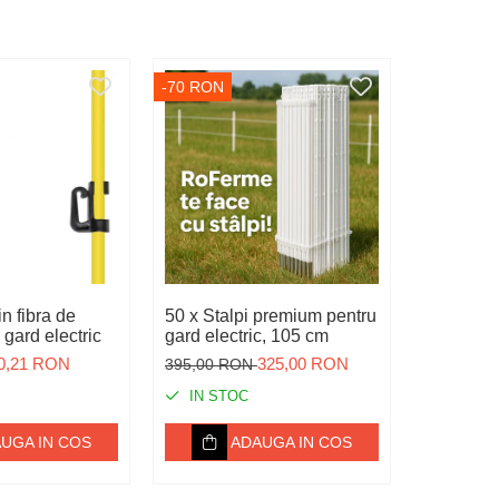
-70 RON
-1 RON
in fibra de
50 x Stalpi premium pentru
Conector
 gard electric
gard electric, 105 cm
gard elec
0,21 RON
325,00 RON
395,00 RON
4,00 RO
IN STOC
IN ST
UGA IN COS
ADAUGA IN COS