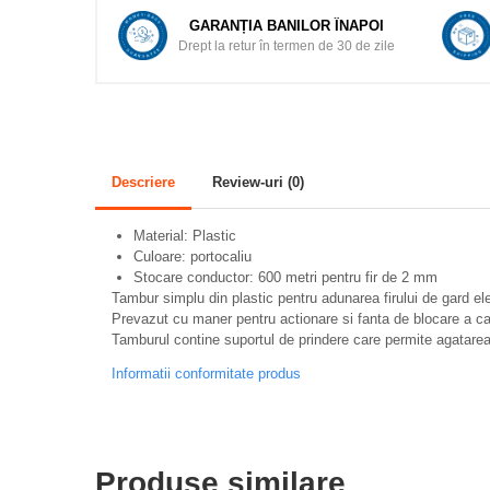
Pasari
GARANȚIA BANILOR ÎNAPOI
Drept la retur în termen de 30 de zile
Adapare
Echipamente boxe
Furaje pasari
Hranire
Descriere
Review-uri
(0)
Igiena
Ingrijire in general
Material: Plastic
Culoare: portocaliu
Marcare
Stocare conductor: 600 metri pentru fir de 2 mm
Tambur simplu din plastic pentru adunarea firului de gard ele
Veterinare
Prevazut cu maner pentru actionare si fanta de blocare a capa
Tamburul contine suportul de prindere care permite agatare
Porcine
Adapare
Informatii conformitate produs
Echipament grajd
Furaje porci
Produse similare
Hranire