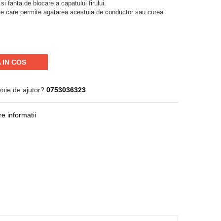
i fanta de blocare a capatului firului.
re care permite agatarea acestuia de conductor sau curea.
 IN COS
voie de ajutor?
0753036323
e informatii