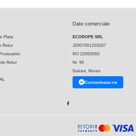
Date comerciale
e Plata
ECOROPE SRL
de Retur
J2007001203267
Produselor
RO 22050050
 de Retur
Nr. 95
Dulcea, Mures
SAL
Contacteaza-ne