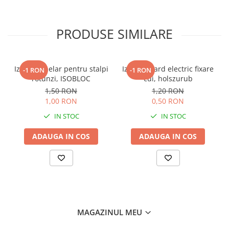
PRODUSE SIMILARE
Izolator inelar pentru stalpi
Izolator gard electric fixare
-1 RON
-1 RON
rotunzi, ISOBLOC
cui, holszurub
1,50 RON
1,20 RON
1,00 RON
0,50 RON
IN STOC
IN STOC
ADAUGA IN COS
ADAUGA IN COS
MAGAZINUL MEU