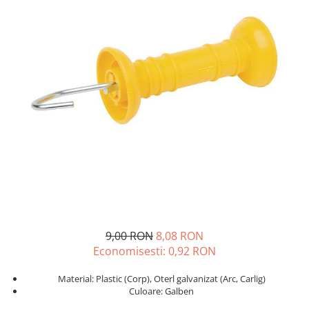
Veterinare
Tamburi fir
Tractare / Carlige auto
Sisteme fotovoltaice
Testere
Ventilatie
9,00 RON
8,08 RON
Economisesti:
0,92
RON
Material: Plastic (Corp), Oterl galvanizat (Arc, Carlig)
Culoare: Galben