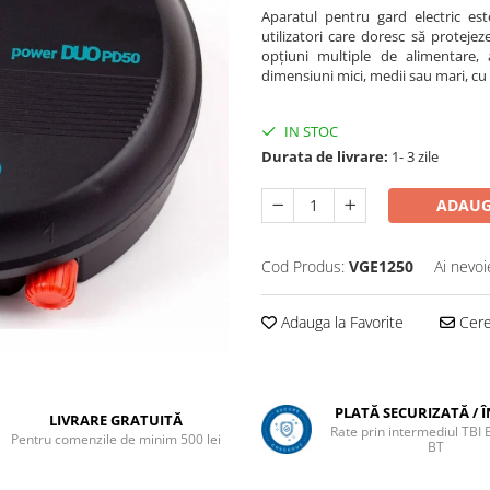
Aparatul pentru gard electric este
utilizatori care doresc să protejez
opțiuni multiple de alimentare, 
dimensiuni mici, medii sau mari, cu
IN STOC
Durata de livrare:
1- 3 zile
ADAUG
Cod Produs:
VGE1250
Ai nevoi
Adauga la Favorite
Cere 
PLATĂ SECURIZATĂ / 
LIVRARE GRATUITĂ
Rate prin intermediul TBI
Pentru comenzile de minim 500 lei
BT