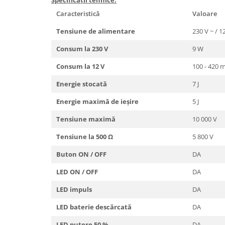
Specificații tehnice:
Marcare
Caracteristică
Valoare
Veterinare
Tensiune de alimentare
230 V ~ / 1
Garduri electrice
Consum la 230 V
9 W
Alte accesorii
Consum la 12 V
100 - 420 
Aparate gard electric
Baterii / Acumulatori
Energie stocată
7 J
Conductori gard electric
Energie maximă de ieșire
5 J
Conectori
Tensiune maximă
10 000 V
Intinzatori
Tensiune la 500 Ω
5 800 V
Izolatori
Buton ON / OFF
DA
Panouri solare
LED ON / OFF
DA
Plase gard electric
LED impuls
DA
Poarta gard electric
Seturi gard electric
LED baterie descărcată
DA
Stalpi
LED putere 50 %
DA