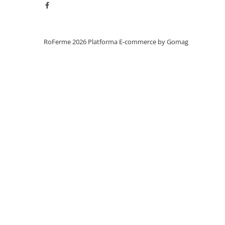
Veterinare
Instalatii apa
Accesorii
RoFerme 2026
Platforma E-commerce by Gomag
Coliere furtunuri - tevi
Cuple furtunuri
Filtre apa
Fitinguri
Furtunuri
Nebulizare - Pulverizare
Pompe apa
Tevi - Conducte
Vane - Robinete
Manipulare marfa
Carucioare
Lize transport marfa