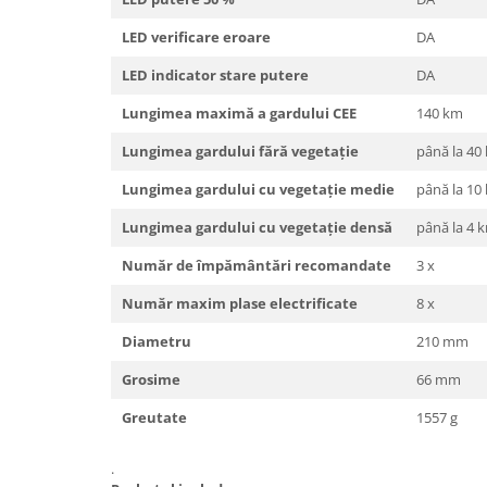
Tamburi fir
LED verificare eroare
DA
Testere
LED indicator stare putere
DA
Ferma
Lungimea maximă a gardului CEE
140 km
Echipamente de lucru
Lungimea gardului fără vegetație
până la 40
Imbracaminte profesionala
Incaltaminte
Lungimea gardului cu vegetație medie
până la 10
Manusi
Lungimea gardului cu vegetație densă
până la 4 
Protectia capului
Număr de împământări recomandate
3 x
Protectia corpului
Biosecuritate / Igiena
Număr maxim plase electrificate
8 x
Depozitare
Diametru
210 mm
Dozare / Masurare
Grosime
66 mm
Faina / Paine
Greutate
1557 g
Ferma inteligenta
Intretinere
.