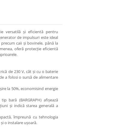
 versatilă și eficientă pentru
generator de impulsuri este ideal
, precum caii și bovinele, până la
menea, oferă protecție eficientă
ăprioarele.
ică de 230 V, cât și cu o baterie
ea de a folosi o sursă de alimentare
șire la 50%, economisind energie
l tip bară (BARGRAPH) afișează
uni și indică starea generală a
pactă, împreună cu tehnologia
i o instalare ușoară.