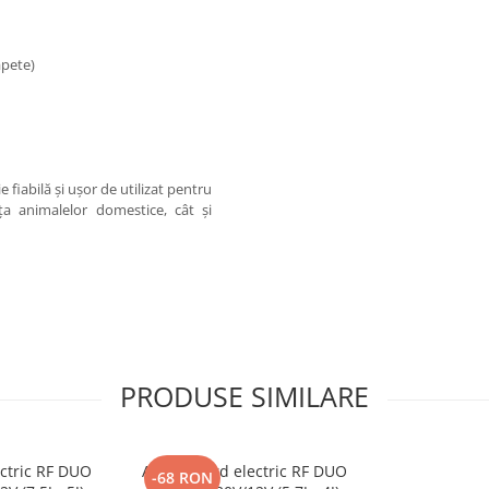
apete)
 fiabilă și ușor de utilizat pentru
nța animalelor domestice, cât și
PRODUSE SIMILARE
ectric RF DUO
Aparat gard electric RF DUO
-68 RON