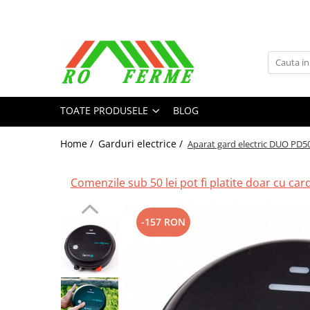
Toate Produsele
Bovine
Adapare
TOATE PRODUSELE
BLOG
Cresterea viteilor
Echipament grajd
Home /
Garduri electrice /
Aparat gard electric DUO PD50,
Furaje bovine
Hranire
Comenzile sub 50 lei pot fi platite doar cu cardu
Igiena
Imobilizare
-157 RON
Ingrijire in general
Ingrijirea copitelor
Marcare
Mulgere