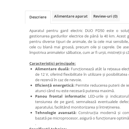
Adapare
Echipamente boxe
Alimentare aparat
Review-uri
(0)
Descriere
Furaje pasari
Hranire
Aparatul pentru gard electric DUO PD50 este o soluție
gestionarea gardurilor electrice de până la 40 km. Acest 
Igiena
pentru diverse tipuri de animale, de la cele mai sensibile
Ingrijire in general
cele cu blană mai groasă, precum oile și caprele. De ase
împotriva animalelor sălbatice, cum ar fi urșii, mistreții și c
Marcare
Veterinare
Caracteristici principale:
Alimentare duală:
Funcționează atât la rețeaua electr
Porcine
de 12 V, oferind flexibilitate în utilizare și posibilitat
Adapare
de rezervă în caz de nevoie.
Eficiență energetică:
Permite reducerea puterii de ie
Echipament grajd
atunci când nu este necesară puterea maximă.
Panou frontal informativ:
LED-urile și indicatoru
Furaje porci
tensiunea de pe gard, semnalează eventualele defecți
Hranire
aparatului, facilitând monitorizarea și întreținerea.
Tehnologie avansată:
Construcția modernă și com
Igiena
bazată pe microprocesor, asigură o funcționare optimă ș
.
Ingrijire in general