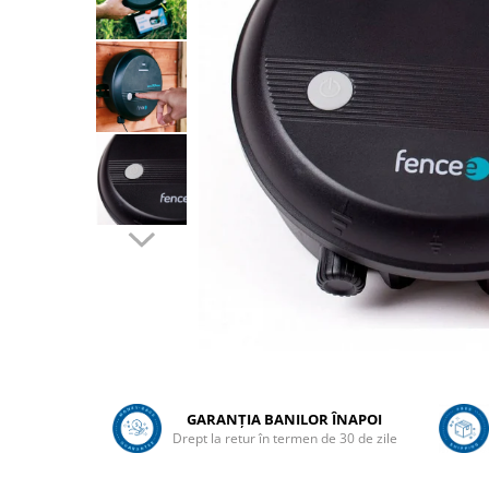
Sanatatea ugerului
Veterinare
Ovine
Adapare
Cresterea mieilor
Echipament grajd
Furaje ovine
Hranire
Ingrijire in general
Ingrijirea copitelor
Marcare
Mulgere
GARANȚIA BANILOR ÎNAPOI
Veterinare
Drept la retur în termen de 30 de zile
Pasari