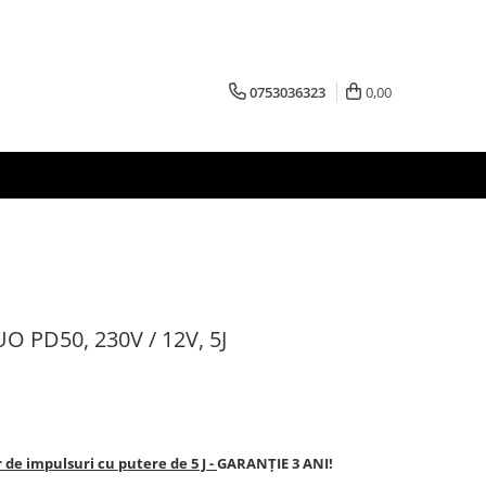
0753036323
0,00
UO PD50, 230V / 12V, 5J
 de impulsuri cu putere de 5 J -
GARANȚIE 3 ANI!