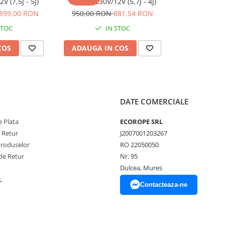
 (7,5J - 5J)
PDX40- 230V/12V (5,7J - 4J)
899,00 RON
950,00 RON
881,54 RON
STOC
IN STOC
COS
ADAUGA IN COS
DATE COMERCIALE
 Plata
ECOROPE SRL
e Retur
J2007001203267
Produselor
RO 22050050
de Retur
Nr. 95
Dulcea, Mures
L
Contacteaza-ne