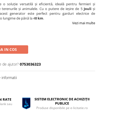
 o soluție versatilă și eficientă, ideală pentru fermieri și
e terenurile și animalele. Cu o putere de ieșire de 5
Jouli
și
acest generator este perfect pentru garduri electrice de
 o lungime de până la 4
0 km
.
Vezi mai multe
A IN COS
e de ajutor?
0753036323
informatii
SISTEM ELECTRONIC DE ACHIZIȚII
ÎN RATE
PUBLICE
 Bank sau
Produse disponibile pe e-licitatie.ro