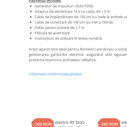
Pachetul include:
Mulgere
Generator de impulsuri DUO PD50
Adaptor de alimentare 14 V cu cablu de 1,5 m
Sisteme fotovoltaice
Cablu de împământare de 150 cm (cu inele la ambele c
Ventilatie
Cablu de conectare de 100 cm (cu inel și clemă)
Cablu pentru baterie de 1,7 m
Gradina
Plăcuță de avertizare
Combaterea daunatorilor
Instrucțiuni de utilizare în limba română
.
Garduri
Acest aparat este ideal pentru fermierii care doresc o soluție
gestionarea gardurilor electrice, asigurând atât sigura
Intretinere gazon
protecția împotriva animalelor sălbatice.
Irigare
Prelucrarea solului
Informatii conformitate produs
Taierea arborilor
Auto - Utilaje - Remorci
Accesorii
Baterii / Acumulatori
Cardane PTO tractoare
Aparat gard electric RF DUO
Aparat gard el
Centuri marfa & Chingi
-200 RON
-260 RON