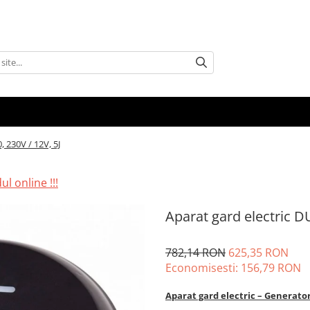
 230V / 12V, 5J
l online !!!
Aparat gard electric D
782,14 RON
625,35 RON
Economisesti:
156,79
RON
Aparat gard electric – Generator