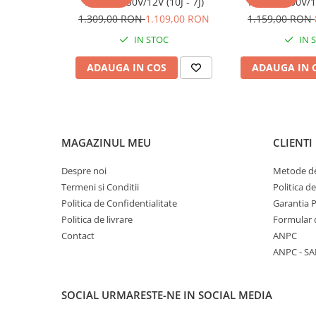
PDX70- 230V/12V (10J - 7J)
PDX50- 230V/12V
Chingi ancorare 1 tona
1.309,00 RON
1.109,00 RON
1.159,00 RON
Chingi ancorare 10 tone
IN STOC
IN 
Chingi ancorare 2 tone
ADAUGA IN COS
ADAUGA IN 
Chingi ancorare 3 tone
Chingi ancorare 5 tone
Chingi ancorare 8 tone
Instalatii electrice / Stopuri auto
MAGAZINUL MEU
CLIENTI
Intretinere
Spray-uri tehnice, vaseline
Despre noi
Metode de
Termeni si Conditii
Politica d
Tractare / Carlige auto
Politica de Confidentialitate
Garantia 
Alte animale
Politica de livrare
Formular 
Cai
Contact
ANPC
Furaje alte animale
ANPC - SA
Iepuri
SOCIAL
URMARESTE-NE IN SOCIAL MEDIA
PET