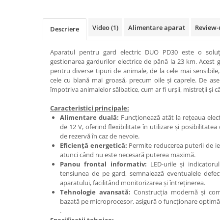
Adapare
Echipamente boxe
Video
(1)
Alimentare aparat
Review-
Descriere
Furaje pasari
Hranire
Aparatul pentru gard electric DUO PD30 este o soluție
gestionarea gardurilor electrice de până la 23 km. Acest 
Igiena
pentru diverse tipuri de animale, de la cele mai sensibile
Ingrijire in general
cele cu blană mai groasă, precum oile și caprele. De ase
împotriva animalelor sălbatice, cum ar fi urșii, mistreții și c
Marcare
Veterinare
Caracteristici principale:
Alimentare duală:
Funcționează atât la rețeaua electr
Porcine
de 12 V, oferind flexibilitate în utilizare și posibilitat
Adapare
de rezervă în caz de nevoie.
Eficiență energetică:
Permite reducerea puterii de ie
Echipament grajd
atunci când nu este necesară puterea maximă.
Panou frontal informativ:
LED-urile și indicatoru
Furaje porci
tensiunea de pe gard, semnalează eventualele defecți
Hranire
aparatului, facilitând monitorizarea și întreținerea.
Tehnologie avansată:
Construcția modernă și com
Igiena
bazată pe microprocesor, asigură o funcționare optimă ș
.
Ingrijire in general