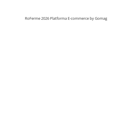
Veterinare
Instalatii apa
Accesorii
RoFerme 2026
Platforma E-commerce by Gomag
Coliere furtunuri - tevi
Cuple furtunuri
Filtre apa
Fitinguri
Furtunuri
Nebulizare - Pulverizare
Pompe apa
Tevi - Conducte
Vane - Robinete
Manipulare marfa
Carucioare
Lize transport marfa