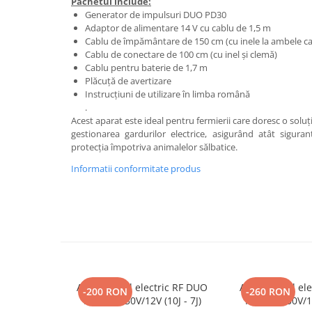
Pachetul include:
Mulgere
Generator de impulsuri DUO PD30
Adaptor de alimentare 14 V cu cablu de 1,5 m
Sisteme fotovoltaice
Cablu de împământare de 150 cm (cu inele la ambele c
Ventilatie
Cablu de conectare de 100 cm (cu inel și clemă)
Cablu pentru baterie de 1,7 m
Gradina
Plăcuță de avertizare
Combaterea daunatorilor
Instrucțiuni de utilizare în limba română
.
Garduri
Acest aparat este ideal pentru fermierii care doresc o soluție
gestionarea gardurilor electrice, asigurând atât sigura
Intretinere gazon
protecția împotriva animalelor sălbatice.
Irigare
Informatii conformitate produs
Prelucrarea solului
Taierea arborilor
Auto - Utilaje - Remorci
Accesorii
Baterii / Acumulatori
Cardane PTO tractoare
Aparat gard electric RF DUO
Aparat gard el
-200 RON
-260 RON
PDX70- 230V/12V (10J - 7J)
PDX50- 230V/12V
Centuri marfa & Chingi