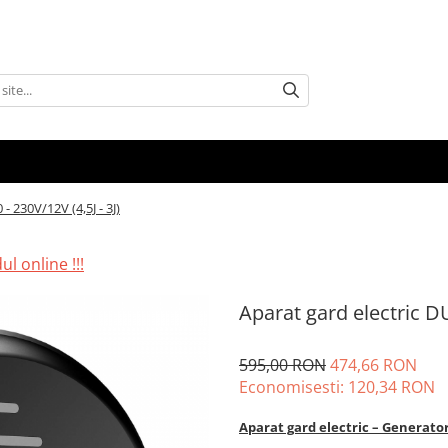
- 230V/12V (4,5J - 3J)
l online !!!
Aparat gard electric DU
595,00 RON
474,66 RON
Economisesti:
120,34
RON
Aparat gard electric – Generator