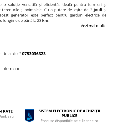
 o soluție versatilă și eficientă, ideală pentru fermieri și
e terenurile și animalele. Cu o putere de ieșire de 3
Jouli
și
acest generator este perfect pentru garduri electrice de
 o lungime de până la 23
km
.
Vezi mai multe
e de ajutor?
0753036323
informatii
SISTEM ELECTRONIC DE ACHIZIȚII
ÎN RATE
PUBLICE
 Bank sau
Produse disponibile pe e-licitatie.ro