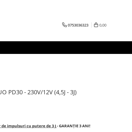
0753036323
0,00
O PD30 - 230V/12V (4,5J - 3J)
 de impulsuri cu putere de 3 J
- GARANȚIE 3 ANI!