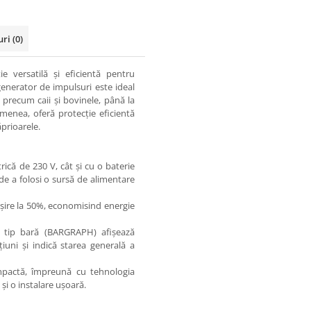
uri
(0)
 versatilă și eficientă pentru
generator de impulsuri este ideal
, precum caii și bovinele, până la
menea, oferă protecție eficientă
ăprioarele.
ică de 230 V, cât și cu o baterie
ea de a folosi o sursă de alimentare
șire la 50%, economisind energie
l tip bară (BARGRAPH) afișează
uni și indică starea generală a
pactă, împreună cu tehnologia
i o instalare ușoară.