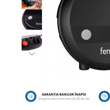
Sanatatea ugerului
Veterinare
Ovine
Adapare
Cresterea mieilor
Echipament grajd
Furaje ovine
Hranire
Ingrijire in general
Ingrijirea copitelor
Marcare
Mulgere
GARANȚIA BANILOR ÎNAPOI
Veterinare
Drept la retur în termen de 30 de zile
Pasari