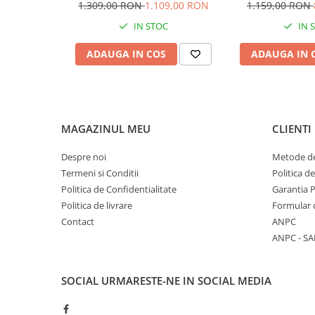
1.309,00 RON
1.109,00 RON
1.159,00 RON
Chingi ancorare 1 tona
IN STOC
IN 
Chingi ancorare 10 tone
Chingi ancorare 2 tone
ADAUGA IN COS
ADAUGA IN 
Chingi ancorare 3 tone
Chingi ancorare 5 tone
Chingi ancorare 8 tone
Instalatii electrice / Stopuri auto
MAGAZINUL MEU
CLIENTI
Intretinere
Despre noi
Metode de
Spray-uri tehnice, vaseline
Termeni si Conditii
Politica d
Tractare / Carlige auto
Politica de Confidentialitate
Garantia 
Politica de livrare
Formular 
Alte animale
Contact
ANPC
Cai
ANPC - SA
Furaje alte animale
Iepuri
SOCIAL
URMARESTE-NE IN SOCIAL MEDIA
PET