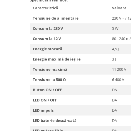
Specificații tehnice:
Marcare
Caracteristică
Valoare
Veterinare
Tensiune de alimentare
230 V ~ / 1
Garduri electrice
Consum la 230 V
5 W
Alte accesorii
Consum la 12 V
80 - 240 m
Aparate gard electric
Baterii / Acumulatori
Energie stocată
4,5 J
Conductori gard electric
Energie maximă de ieșire
3 J
Conectori
Tensiune maximă
11 200 V
Intinzatori
Tensiune la 500 Ω
6 400 V
Izolatori
Buton ON / OFF
DA
Panouri solare
LED ON / OFF
DA
Plase gard electric
LED impuls
DA
Poarta gard electric
Seturi gard electric
LED baterie descărcată
DA
Stalpi
LED putere 50 %
DA