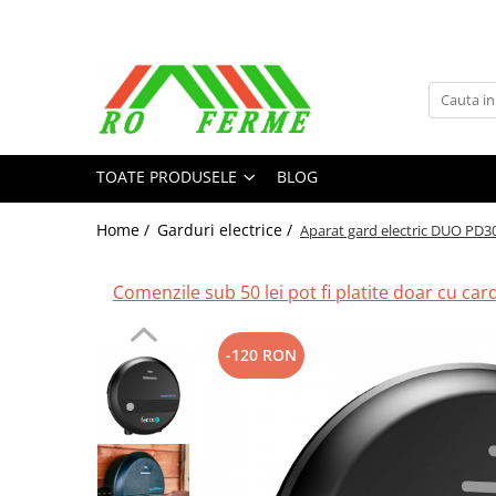
Toate Produsele
Bovine
Adapare
TOATE PRODUSELE
BLOG
Cresterea viteilor
Echipament grajd
Home /
Garduri electrice /
Aparat gard electric DUO PD30 
Furaje bovine
Hranire
Comenzile sub 50 lei pot fi platite doar cu cardu
Igiena
Imobilizare
-120 RON
Ingrijire in general
Ingrijirea copitelor
Marcare
Mulgere