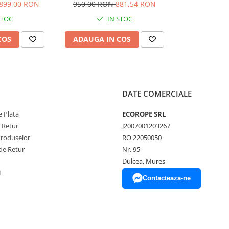
899,00 RON
950,00 RON
881,54 RON
STOC
IN STOC
COS
ADAUGA IN COS
DATE COMERCIALE
 Plata
ECOROPE SRL
e Retur
J2007001203267
Produselor
RO 22050050
de Retur
Nr. 95
Dulcea, Mures
L
Contacteaza-ne