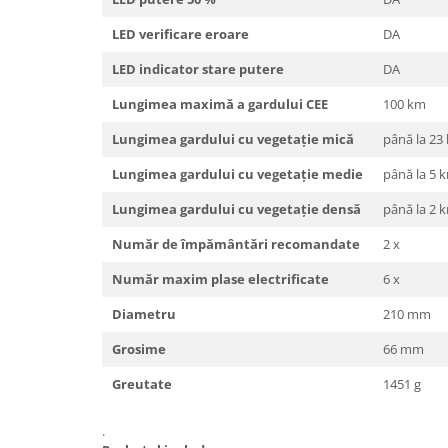
Tamburi fir
LED verificare eroare
DA
Testere
LED indicator stare putere
DA
Ferma
Lungimea maximă a gardului CEE
100 km
Echipamente de lucru
Lungimea gardului cu vegetație mică
până la 23
Imbracaminte profesionala
Incaltaminte
Lungimea gardului cu vegetație medie
până la 5 
Manusi
Lungimea gardului cu vegetație densă
până la 2 
Protectia capului
Număr de împământări recomandate
2 x
Protectia corpului
Biosecuritate / Igiena
Număr maxim plase electrificate
6 x
Depozitare
Diametru
210 mm
Dozare / Masurare
Grosime
66 mm
Faina / Paine
Greutate
1451 g
Ferma inteligenta
Intretinere
.