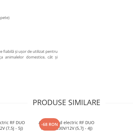
apete)
 fiabilă și ușor de utilizat pentru
nța animalelor domestice, cât și
PRODUSE SIMILARE
ectric RF DUO
Aparat gard electric RF DUO
-68 RON
 (7,5J - 5J)
PDX40- 230V/12V (5,7J - 4J)