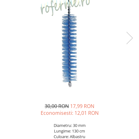
Veterinare
Tamburi fir
Tractare / Carlige auto
Sisteme fotovoltaice
Testere
Ventilatie
30,00 RON
17,99 RON
Economisesti:
12,01
RON
Diametru: 30 mm
Lungime: 130 cm
Culoare: Albastru