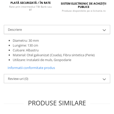
PLATĂ SECURIZATĂ / ÎN RATE
SISTEM ELECTRONIC DE ACHIZIȚII
PUBLICE
Rate prin intermediul TBI Bank sau
BT
Produse disponibile pe e-licitatie.ro
Descriere
Diametru: 30 mm
Lungime: 130 cm
Culoare: Albastru
Material: Otel galvanizat (Coada), Fibra sintetica (Perie)
Utilizare: Instalatii de muls, Gospodarie
Informatii conformitate produs
Review-uri
(0)
PRODUSE SIMILARE