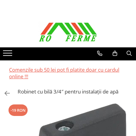
Toate Produsele
Bovine
Adapare
Cresterea viteilor
Echipament grajd
Furaje bovine
Comenzile sub 50 lei pot fi platite doar cu cardul
online !!!
Hranire
Igiena
Robinet cu bilă 3/4″ pentru instalații de apă
Imobilizare
Ingrijire in general
-19 RON
Ingrijirea copitelor
Marcare
Mulgere