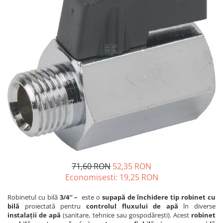
Sanatatea ugerului
Veterinare
Ovine
Adapare
Cresterea mieilor
Echipament grajd
Furaje ovine
Hranire
Ingrijire in general
Ingrijirea copitelor
Marcare
71,60 RON
52,35 RON
Economisesti:
19,25
RON
Mulgere
Veterinare
Robinetul cu bilă
3/4″ –
este o
supapă de închidere tip robinet cu
bilă
proiectată pentru
controlul fluxului de apă
în diverse
Pasari
instalații de apă
(sanitare, tehnice sau gospodărești). Acest
robinet