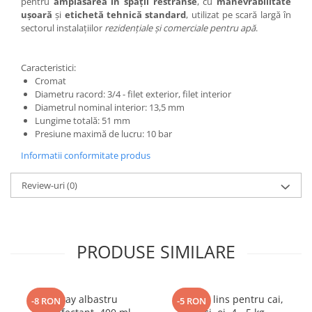
pentru
amplasarea în spații restrânse
, cu
manevrabilitate
ușoară
și
etichetă tehnică standard
, utilizat pe scară largă în
Tamburi fir
sectorul instalațiilor
rezidențiale și comerciale pentru apă
.
Testere
Ferma
Caracteristici:
Echipamente de lucru
Cromat
Diametru racord: 3/4 - filet exterior, filet interior
Imbracaminte profesionala
Diametrul nominal interior: 13,5 mm
Incaltaminte
Lungime totală: 51 mm
Presiune maximă de lucru: 10 bar
Manusi
Protectia capului
Informatii conformitate produs
Protectia corpului
Review-uri
(0)
Biosecuritate / Igiena
Depozitare
Dozare / Masurare
PRODUSE SIMILARE
Faina / Paine
Ferma inteligenta
Spray albastru
Sare de lins pentru cai,
Intretinere
-8 RON
-5 RON