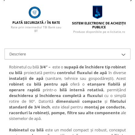
Marcare
Veterinare
Garduri electrice
PLATĂ SECURIZATĂ / ÎN RATE
SISTEM ELECTRONIC DE ACHIZIȚII
PUBLICE
Rate prin intermediul TBI Bank sau
Alte accesorii
BT
Produse disponibile pe e-licitatie.ro
Aparate gard electric
Baterii / Acumulatori
Descriere
Conductori gard electric
Robinetul cu bilă
3/4″ –
este o
supapă de închidere tip robinet
Conectori
cu bilă
proiectată pentru
controlul fluxului de apă
în diverse
Intinzatori
instalații de apă
(sanitare, tehnice sau gospodărești). Acest
robinet cu bilă pentru apă
oferă o
etanșare fiabilă și
Izolatori
operare rapidă
printr-o
bilă internă rotativă
, permițând
deschiderea și închiderea completă a fluxului
cu o simplă
Panouri solare
rotire de 90°. Datorită
dimensiunii compacte
și
filetului
Plase gard electric
standard de 3/4 inch
, este ideal pentru
montaj pe conducte,
racorduri la robineți, pompe, filtre sau alte componente
ale
Poarta gard electric
sistemelor de apă.
Seturi gard electric
Robinetul cu bilă
este un model compact și robust, conceput
Stalpi