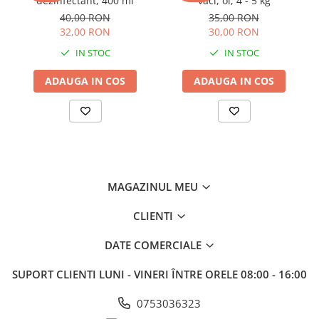
dezinfectant, 400 ml
vaci, oi, 4 - 5 kg
Mulgere
40,00 RON
35,00 RON
Sisteme fotovoltaice
32,00 RON
30,00 RON
IN STOC
IN STOC
Ventilatie
Gradina
ADAUGA IN COS
ADAUGA IN COS
Combaterea daunatorilor
Garduri
Intretinere gazon
Irigare
Prelucrarea solului
MAGAZINUL MEU
Taierea arborilor
CLIENTI
Auto - Utilaje - Remorci
DATE COMERCIALE
Accesorii
Baterii / Acumulatori
SUPORT CLIENTI
LUNI - VINERI ÎNTRE ORELE 08:00 - 16:00
Cardane PTO tractoare
0753036323
Centuri marfa & Chingi