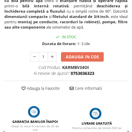
cu bilă pentru apă
oferă o
etanșare fiabilă și operare rapidă
Adapare
printr-o
bilă internă rotativă
, permițând
deschiderea și
Echipamente boxe
închiderea completă a fluxului
cu o simplă rotire de 90°. Datorită
dimensiunii compacte
și
filetului standard de 3/4 inch
, este ideal
Furaje pasari
pentru
montaj pe conducte, racorduri la robineți, pompe, filtre
sau alte componente
ale sistemelor de apă.
Hranire
IN STOC
Igiena
Durata de livrare:
1- 3 zile
Ingrijire in general
Marcare
ADAUGA IN COS
Veterinare
Cod Produs:
KARMBV34OI
Ai nevoie de ajutor?
0753036323
Porcine
Adapare
Adauga la Favorite
Cere informatii
Echipament grajd
Furaje porci
Hranire
Igiena
GARANȚIA BANILOR ÎNAPOI
LIVRARE GRATUITĂ
Drept la retur în termen de 30 de
Ingrijire in general
Pentru comenzile de minim 500 lei
zile