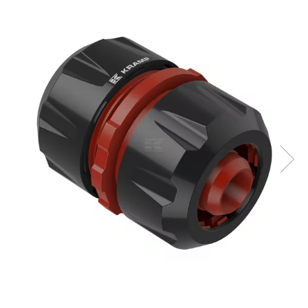
Sanatatea ugerului
Veterinare
Ovine
Adapare
Cresterea mieilor
Echipament grajd
Furaje ovine
Hranire
Ingrijire in general
Ingrijirea copitelor
Marcare
Mulgere
Veterinare
Pasari