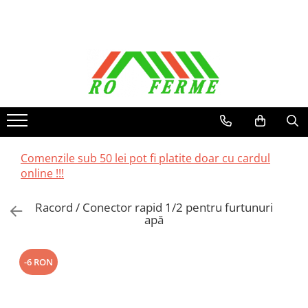
Toate Produsele
Bovine
Adapare
Cresterea viteilor
Echipament grajd
Furaje bovine
Comenzile sub 50 lei pot fi platite doar cu cardul
online !!!
Hranire
Igiena
Racord / Conector rapid 1/2 pentru furtunuri
apă
Imobilizare
Ingrijire in general
Ingrijirea copitelor
-6 RON
Marcare
Mulgere