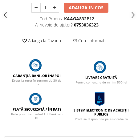
Marcare
ADAUGA IN COS
Veterinare
Cod Produs:
KAAGA832P12
Garduri electrice
Ai nevoie de ajutor?
0753036323
Alte accesorii
Adauga la Favorite
Cere informatii
Aparate gard electric
Baterii / Acumulatori
Conductori gard electric
Conectori
GARANȚIA BANILOR ÎNAPOI
LIVRARE GRATUITĂ
Intinzatori
Drept la retur în termen de 30 de
Pentru comenzile de minim 500 lei
zile
Izolatori
Panouri solare
Plase gard electric
PLATĂ SECURIZATĂ / ÎN RATE
SISTEM ELECTRONIC DE ACHIZIȚII
PUBLICE
Rate prin intermediul TBI Bank sau
Poarta gard electric
BT
Produse disponibile pe e-licitatie.ro
Seturi gard electric
Stalpi