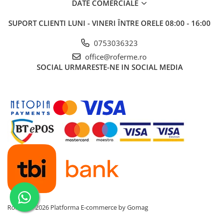
DATE COMERCIALE
Chingi ancorare 1 tona
SUPORT CLIENTI
LUNI - VINERI ÎNTRE ORELE 08:00 - 16:00
Chingi ancorare 10 tone
Chingi ancorare 2 tone
0753036323
Chingi ancorare 3 tone
office@roferme.ro
Chingi ancorare 5 tone
SOCIAL
URMARESTE-NE IN SOCIAL MEDIA
Chingi ancorare 8 tone
Instalatii electrice / Stopuri auto
Intretinere
Spray-uri tehnice, vaseline
Tractare / Carlige auto
Alte animale
Cai
Furaje alte animale
Iepuri
PET
RoFerme 2026
Platforma E-commerce by Gomag