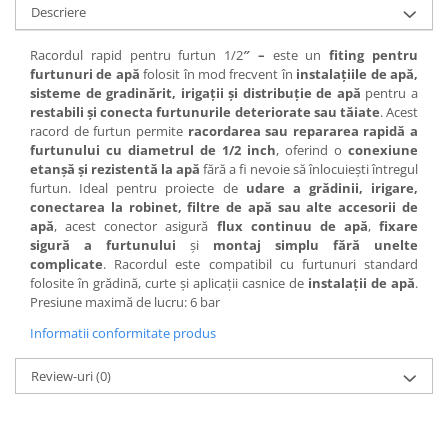
Descriere
Tamburi fir
Racordul rapid pentru furtun 1/2
″ –
este un
fiting pentru
Testere
furtunuri de apă
folosit în mod frecvent în
instalațiile de apă,
Ferma
sisteme de gradinărit, irigații și distribuție de apă
pentru a
restabili și conecta furtunurile deteriorate sau tăiate
. Acest
Echipamente de lucru
racord de furtun permite
racordarea sau
repararea rapidă a
Imbracaminte profesionala
furtunului cu diametrul de 1/2 inch
, oferind o
conexiune
etanșă și rezistentă la apă
fără a fi nevoie să înlocuiești întregul
Incaltaminte
furtun. Ideal pentru proiecte de
udare a grădinii, irigare,
Manusi
conectarea la robinet, filtre de apă sau alte accesorii de
Protectia capului
apă
, acest conector asigură
flux continuu de apă
,
fixare
sigură a furtunului
și
montaj simplu fără unelte
Protectia corpului
complicate
. Racordul este compatibil cu furtunuri standard
Biosecuritate / Igiena
folosite în grădină, curte și aplicații casnice de
instalații de apă
.
Presiune maximă de lucru: 6 bar
Depozitare
Informatii conformitate produs
Dozare / Masurare
Faina / Paine
Review-uri
(0)
Ferma inteligenta
Intretinere