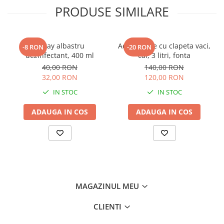
Mulgere
PRODUSE SIMILARE
Sisteme fotovoltaice
Ventilatie
Spray albastru
Adapatoare cu clapeta vaci,
-8 RON
-20 RON
Gradina
dezinfectant, 400 ml
cai, 3 litri, fonta
Combaterea daunatorilor
40,00 RON
140,00 RON
32,00 RON
120,00 RON
Garduri
IN STOC
IN STOC
Intretinere gazon
ADAUGA IN COS
ADAUGA IN COS
Irigare
Prelucrarea solului
Taierea arborilor
Auto - Utilaje - Remorci
Accesorii
MAGAZINUL MEU
Baterii / Acumulatori
Cardane PTO tractoare
CLIENTI
Centuri marfa & Chingi