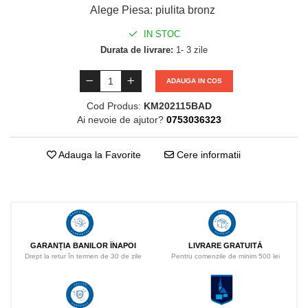
Alege Piesa
:
piulita bronz
IN STOC
Durata de livrare:
1- 3 zile
ADAUGA IN COS
Cod Produs:
KM202115BAD
Ai nevoie de ajutor?
0753036323
Adauga la Favorite
Cere informatii
LIVRARE GRATUITĂ
GARANȚIA BANILOR ÎNAPOI
Pentru comenzile de minim 500 lei
Drept la retur în termen de 30 de zile