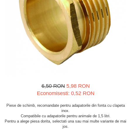
Spray-uri tehnice, vaseline
Mulgere
Sanatatea ugerului
Stalpi
Tractare / Carlige auto
Sisteme fotovoltaice
Veterinare
Tamburi fir
Ventilatie
Testere
6,50 RON
5,98 RON
Economisesti:
0,52
RON
Piese de schimb, recomandate pentru adapatorile din fonta cu clapeta
inox.
Compatibile cu adapatorile pentru animale de 1,5 litri.
Pentru a alege piesa dorita, selectati una sau mai multe variante de mai
jos.