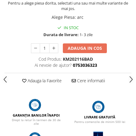
Adapare
Pentru a alege piesa dorita, selectati una sau mai multe variante de
mai jos.
Echipamente boxe
Alege Piesa
:
arc
Furaje pasari
IN STOC
Hranire
Durata de livrare:
1- 3 zile
Igiena
Ingrijire in general
ADAUGA IN COS
Marcare
Cod Produs:
KM202116BAD
Ai nevoie de ajutor?
0753036323
Veterinare
Porcine
Adauga la Favorite
Cere informatii
Adapare
Echipament grajd
Furaje porci
Hranire
GARANȚIA BANILOR ÎNAPOI
LIVRARE GRATUITĂ
Drept la retur în termen de 30 de
Igiena
Pentru comenzile de minim 500 lei
zile
Ingrijire in general