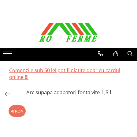
Toate Produsele
Bovine
Adapare
Cresterea viteilor
Echipament grajd
Furaje bovine
Comenzile sub 50 lei pot fi platite doar cu cardul
online !!!
Hranire
Igiena
Arc supapa adapatori fonta vite 1,5 l
Imobilizare
Ingrijire in general
-0 RON
Ingrijirea copitelor
Marcare
Mulgere