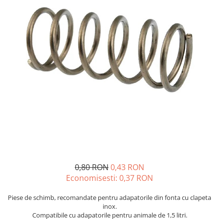
Sanatatea ugerului
Veterinare
Ovine
Adapare
Cresterea mieilor
Echipament grajd
Furaje ovine
Hranire
Ingrijire in general
Ingrijirea copitelor
Marcare
0,80 RON
0,43 RON
Mulgere
Economisesti:
0,37
RON
Veterinare
Piese de schimb, recomandate pentru adapatorile din fonta cu clapeta
inox.
Pasari
Compatibile cu adapatorile pentru animale de 1,5 litri.