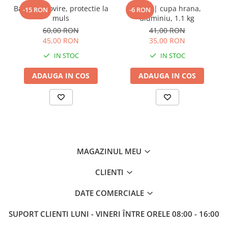
Bara anti lovire, protectie la
Scafa | cupa hrana,
-15 RON
-6 RON
Tamburi fir
muls
aluminiu, 1.1 kg
Testere
60,00 RON
41,00 RON
45,00 RON
35,00 RON
Ferma
IN STOC
IN STOC
Echipamente de lucru
Imbracaminte profesionala
ADAUGA IN COS
ADAUGA IN COS
Incaltaminte
Manusi
Protectia capului
Protectia corpului
Biosecuritate / Igiena
MAGAZINUL MEU
Depozitare
CLIENTI
Dozare / Masurare
Faina / Paine
DATE COMERCIALE
Ferma inteligenta
SUPORT CLIENTI
LUNI - VINERI ÎNTRE ORELE 08:00 - 16:00
Intretinere