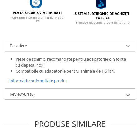
Marcare
PLATĂ SECURIZATĂ / ÎN RATE
SISTEM ELECTRONIC DE ACHIZIȚII
Veterinare
PUBLICE
Rate prin intermediul TBI Bank sau
BT
Produse disponibile pe e-licitatie.ro
Garduri electrice
Alte accesorii
Aparate gard electric
Descriere
Baterii / Acumulatori
Piese de schimb, recomandate pentru adapatorile din fonta
Conductori gard electric
cu clapeta inox.
Conectori
Compatibile cu adapatorile pentru animale de 1,5 litri.
Intinzatori
Informatii conformitate produs
Izolatori
Review-uri
(0)
Panouri solare
Plase gard electric
Poarta gard electric
PRODUSE SIMILARE
Seturi gard electric
Stalpi