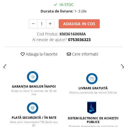
IN STOC
Durata de livrare:
1- 3 zile
ADAUGA IN COS
Cod Produs:
KM361600MA
Ai nevoie de ajutor?
0753036323
Adauga la Favorite
Cere informatii
GARANȚIA BANILOR ÎNAPOI
LIVRARE GRATUITĂ
Drept la retur în termen de 30 de
Pentru comenzile de minim 500 lei
zile
PLATĂ SECURIZATĂ / ÎN RATE
SISTEM ELECTRONIC DE ACHIZIȚII
PUBLICE
Rate prin intermediul TBI Bank sau
BT
Produse disponibile pe e-licitatie.ro