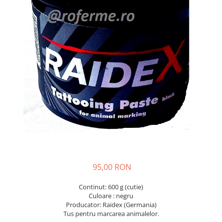
Veterinare
Tamburi fir
Tractare / Carlige auto
Sisteme fotovoltaice
Testere
Ventilatie
95,00 RON
Continut: 600 g (cutie)
Culoare : negru
Producator: Raidex (Germania)
Tus pentru marcarea animalelor.