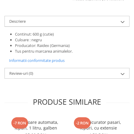
Descriere
Continut: 600 g (cutie)
Culoare : negru
Producator: Raidex (Germania)
Tus pentru marcarea animalelor.
Informatii conformitate produs
Review-uri
(0)
PRODUSE SIMILARE
Adapatoare automata,
Niplu picurator pasari,
-7 RON
-2 RON
iepuri, 1 litru, galben
iepuri, cu extensie