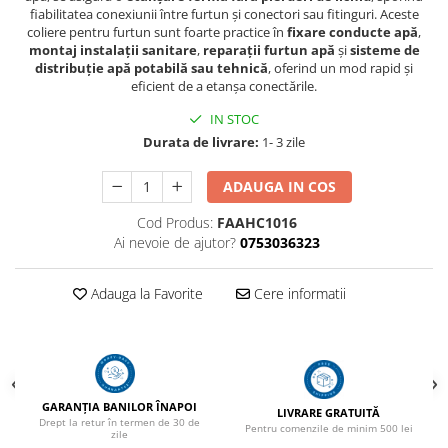
fiabilitatea conexiunii între furtun și conectori sau fitinguri. Aceste
coliere pentru furtun sunt foarte practice în
fixare conducte apă
,
montaj instalații sanitare
,
reparații furtun apă
și
sisteme de
distribuție apă potabilă sau tehnică
, oferind un mod rapid și
eficient de a etanșa conectările.
IN STOC
Durata de livrare:
1- 3 zile
ADAUGA IN COS
Cod Produs:
FAAHC1016
Ai nevoie de ajutor?
0753036323
Adauga la Favorite
Cere informatii
GARANȚIA BANILOR ÎNAPOI
LIVRARE GRATUITĂ
Drept la retur în termen de 30 de
Pentru comenzile de minim 500 lei
zile