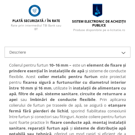
PLATĂ SECURIZATĂ / ÎN RATE
SISTEM ELECTRONIC DE ACHIZIȚII
PUBLICE
Rate prin intermediul TBI Bank sau
BT
Produse disponibile pe e-licitatie.ro
Descriere
Colierul pentru furtun
10–16 mm –
este un
element de fixare și
prindere esențial în instalațiile de apă
și sisteme de conducte
flexibile. Acest
colier metalic pentru furtun
este proiectat
pentru
fixarea sigură a furtunurilor cu diametrul interior
între 10 mm și 16 mm
, utilizate în
instalații de alimentare cu
apă
,
filtre de apă
,
sisteme sanitare
,
circuite de returnare a
apei
sau
îmbinări de conducte flexibile
. Prin aplicarea
colierului de furtun pe traseele de apă, se asigură o
etanșare
fermă fără pierderi de lichid
, sporind fiabilitatea conexiunii
între furtun și conectori sau fitinguri. Aceste coliere pentru furtun
sunt foarte practice în
fixare conducte apă
,
montaj instalații
sanitare
,
reparații furtun apă
și
sisteme de distribuție apă
potabilă sau tehnică
, oferind un mod rapid și eficient de a