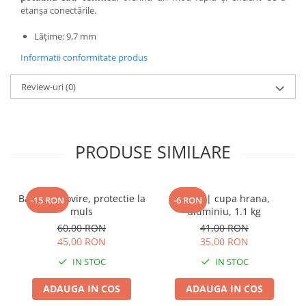
etanșa conectările.
Lățime: 9,7 mm
Informatii conformitate produs
Review-uri
(0)
PRODUSE SIMILARE
Bara anti lovire, protectie la
Scafa | cupa hrana,
-15 RON
-6 RON
muls
aluminiu, 1.1 kg
60,00 RON
41,00 RON
45,00 RON
35,00 RON
IN STOC
IN STOC
ADAUGA IN COS
ADAUGA IN COS