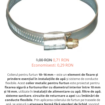
Veterinare
Tamburi fir
Tractare / Carlige auto
Sisteme fotovoltaice
Testere
Ventilatie
1,00 RON
0,71 RON
Economisesti:
0,29
RON
Colierul pentru furtun
10–16 mm –
este un
element de fixare și
prindere esențial în instalațiile de apă
și sisteme de conducte
flexibile. Acest
colier metalic pentru furtun
este proiectat pentru
fixarea sigură a furtunurilor cu diametrul interior între 10 mm
și 16 mm
, utilizate în
instalații de alimentare cu apă
,
filtre de apă
,
sisteme sanitare
,
circuite de returnare a apei
sau
îmbinări de
conducte flexibile
. Prin aplicarea colierului de furtun pe traseele de
apă, se asigură o
etanșare fermă fără pierderi de lichid
, sporind